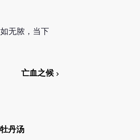
；如无脓，当下
亡血之候
chevron_right
黄牡丹汤