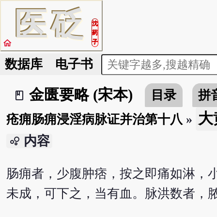
医
砭
沈
药
home
子
数据库
电子书
金匮要略 (宋本)
目录
拼
book_2
大
疮痈肠痈浸淫病脉证并治第十八
»
内容
bubble_chart
肠痈者，少腹肿痞，按之即痛如淋，
未成，可下之，当有血。脉洪数者，