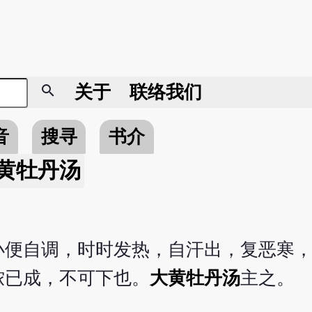
search
关于
联络我们
音
搜寻
书介
黄牡丹汤
小便自调，时时发热，自汗出，复恶寒
脓已成，不可下也。
大黄牡丹汤
主之。