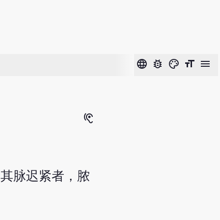
language
bug_report
color_lens
format_size
menu
hearing
，其脉迟紧者，脓