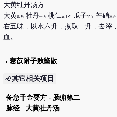
大黄牡丹汤方
大黄
牡丹
桃仁
瓜子
芒硝
四两
一两
五十个
半斤
三合
右五味，以水六升，煮取一升，去滓
血。
薏苡附子败酱散
chevron_left
其它相关项目
备急千金要方 - 肠痈第二
脉经 - 大黄牡丹汤