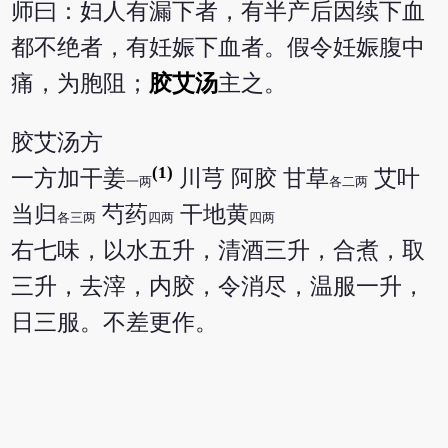
师曰：妇人有漏下者，有半产后因续下血
都不绝者，有妊娠下血者。假令妊娠腹中
痛，为胞阻；
胶艾汤
主之。
胶艾汤方
(1)
一方加干姜
川芎 阿胶 甘草
艾叶
一两
各二两
当归
芍药
干地黄
各三两
四两
四两
右七味，以水五升，清酒三升，合煮，取
三升，去滓，内胶，令消尽，温服一升，
日三服。不差更作。