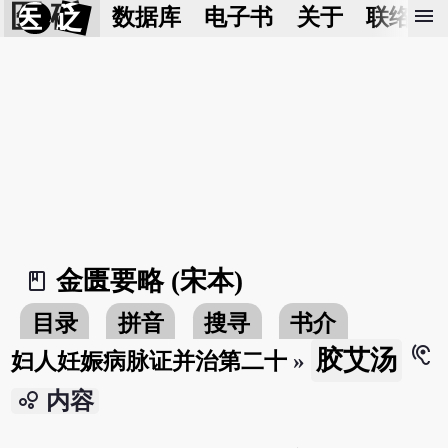
医 砭
menu
数据库
电子书
关于
联络我
金匮要略 (宋本)
book_2
目录
拼音
搜寻
书介
hearing
胶艾汤
妇人妊娠病脉证并治第二十
»
bubble_chart
内容