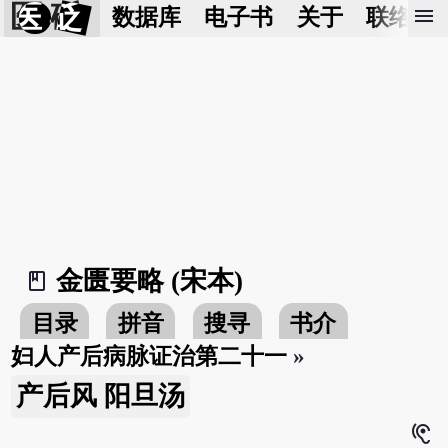
医 砭
menu
数据库
电子书
关于
联络我
金匮要略 (宋本)
book_2
目录
拼音
搜寻
书介
妇人产后病脉证治第二十一
»
产后风 阳旦汤
hearing