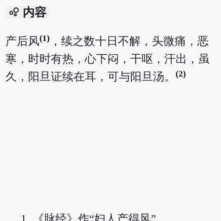
bubble_chart
内容
(1)
产后风
，续之数十日不解，头微痛，恶
寒，时时有热，心下闷，干呕，汗出，虽
(2)
久，阳旦证续在耳，可与阳旦汤。
《脉经》作“妇人产得风”。