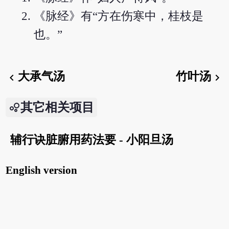
《脉经》有“方在伤寒中，桂枝是
也。”
大承气汤
竹叶汤
chevron_left
chevron_right
其它相关项目
辅行诀脏腑用药法要 - 小阳旦汤
English version