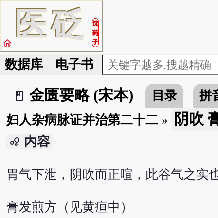
医
砭
沈
药
home
子
数据库
电子书
金匮要略 (宋本)
目录
拼
book_2
阴吹 
妇人杂病脉证并治第二十二
»
内容
bubble_chart
胃气下泄，阴吹而正喧，此谷气之实
膏发煎方（见黄疸中）