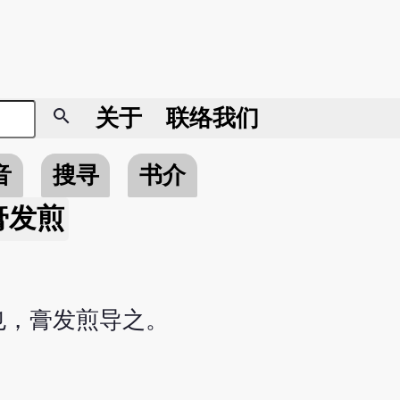
search
关于
联络我们
音
搜寻
书介
膏发煎
也，膏发煎导之。