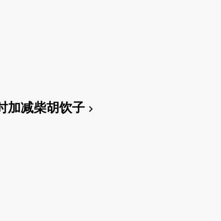
时加减柴胡饮子
chevron_right