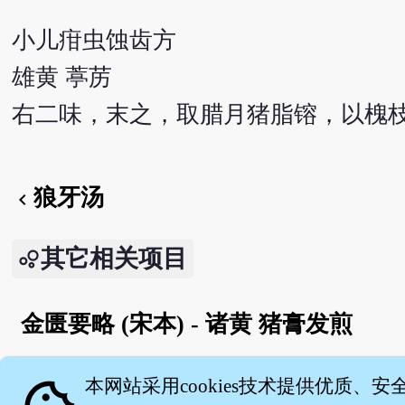
小儿疳虫蚀齿方
雄黄 葶苈
右二味，末之，取腊月猪脂镕，以槐
狼牙汤
chevron_left
其它相关项目
金匮要略 (宋本) - 诸黄 猪膏发煎
English version
本网站采用cookies技术提供优质、安