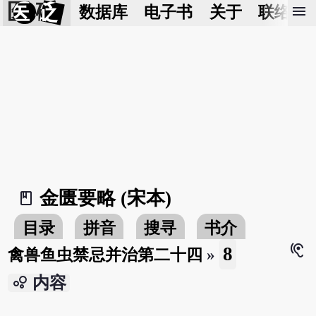
医 砭
menu
数据库
电子书
关于
联络我
金匮要略 (宋本)
book_2
目录
拼音
搜寻
书介
hearing
8
禽兽鱼虫禁忌并治第二十四
»
bubble_chart
内容