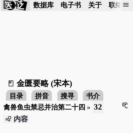
医 砭
menu
数据库
电子书
关于
联络我
金匮要略 (宋本)
book_2
目录
拼音
搜寻
书介
hearing
32
禽兽鱼虫禁忌并治第二十四
»
bubble_chart
内容