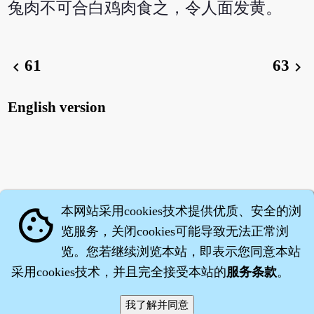
兔肉不可合白鸡肉食之，令人面发黄。
61
63
chevron_left
chevron_right
English version
本网站采用cookies技术提供优质、安全的浏
cookie
览服务，关闭cookies可能导致无法正常浏
览。您若继续浏览本站，即表示您同意本站
采用cookies技术，并且完全接受本站的
服务条款
。
智橐·
医砭
·
沈药子
©2008～2026