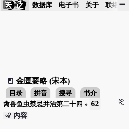
医 砭
menu
数据库
电子书
关于
联络我
金匮要略 (宋本)
book_2
目录
拼音
搜寻
书介
hearing
62
禽兽鱼虫禁忌并治第二十四
»
bubble_chart
内容