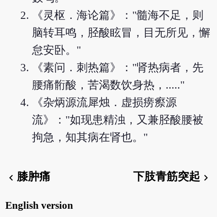
《灵枢．海论篇》："髓海不足，则
脑转耳鸣，胫酸眩冒，目无所见，懈
怠安卧。"
《素问．刺热篇》："肾热病者，先
腰痛䯒酸，苦渴数饮身热，....."
《杂炳源流犀烛．虚损痨瘵源
流》："如现患精浊，又兼胫酸腰被
拘急，知其病在肾也。"
膝肿痛
下肢青筋突起
chevron_left
chevron_right
English version