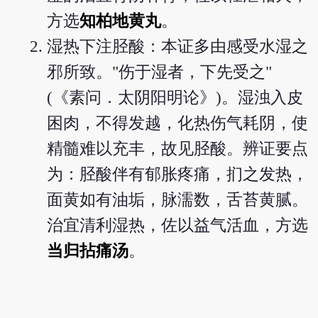
方选
知柏地黄丸
。
湿热下注胫酸：本证多由感受水湿之
邪所致。"伤于湿者，下先受之"
(《素问．太阴阳明论》)。湿浊入皮
困肉，不得发越，化热伤气耗阴，使
精髓难以充丰，故见胫酸。辨证要点
为：胫酸伴有郁胀疼痛，扪之发热，
面黄如有油垢，脉濡数，舌苔黄腻。
治宜清利湿热，佐以益气活血，方选
当归拈痛汤
。