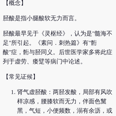
【概念】
胫酸是指小腿酸软无力而言。
胫酸最早见于《灵枢经》，认为是"髓海不
足"所引起。《素问．刺热篇》有"䯒
酸"症，䯒与胫同义。后世医学家多将此症
列于虚劳、痿躄等病门中论述。
【常见证候】
肾气虚胫酸：两胫发酸，局部有风吹
样凉感，腰膝软而无力，伴面色黧
黑，气短，小便频数，溺有余沥，或