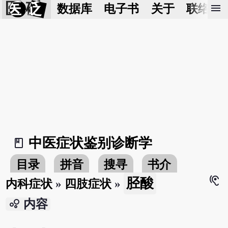
医 砭
menu
数据库
电子书
关于
联络我
中医症状鉴别诊断学
book_2
目录
拼音
搜寻
书介
hearing
胫酸
内科症状
»
四肢症状
»
bubble_chart
内容