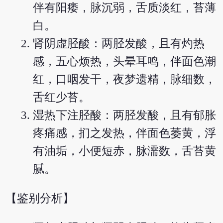
伴有阳痿，脉沉弱，舌质淡红，苔薄
白。
肾阴虚胫酸：两胫发酸，且有灼热
感，五心烦热，头晕耳鸣，伴面色潮
红，口咽发干，夜梦遗精，脉细数，
舌红少苔。
湿热下注胫酸：两胫发酸，且有郁胀
疼痛感，扪之发热，伴面色萎黄，浮
有油垢，小便短赤，脉濡数，舌苔黄
腻。
【鉴别分析】