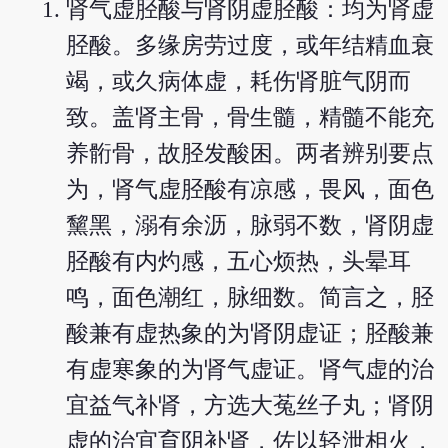
肾气虚胫酸与肾阴虚胫酸：均为肾虚
胫酸。多缘房劳过度，或年结精血衰
竭，或久病体虚，耗伤肾脏气阴而
致。盖肾主骨，骨生髓，精髓不能充
养䯒骨，故胫发酸困。两者辨别要点
为，肾气虚胫酸有凉感，畏风，面色
黧黑，溺有余沥，脉弱不数，肾阴虚
胫酸有内灼感，五心烦热，头晕耳
鸣，面色潮红，脉细数。简言之，胫
酸兼有虚热象的为肾阴虚证；胫酸兼
有虚寒象的为肾气虚证。肾气虚的治
宜益气补肾，方选大菟丝子丸；肾阴
虚的治宜育阴补肾，佐以轻泄相火，