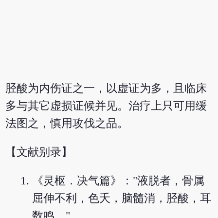
胫酸为内伤证之一，以虚证为多，且临床
多与其它虚损证候并见。治疗上只可用缓
法图之，慎用攻伐之品。
【文献别录】
《灵枢．决气篇》："液脱者，骨属
屈伸不利，色夭，脑髓消，胫酸，耳
数鸣。"