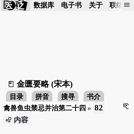
医 砭
menu
数据库
电子书
关于
联络我
金匮要略 (宋本)
book_2
目录
拼音
搜寻
书介
hearing
82
禽兽鱼虫禁忌并治第二十四
»
bubble_chart
内容