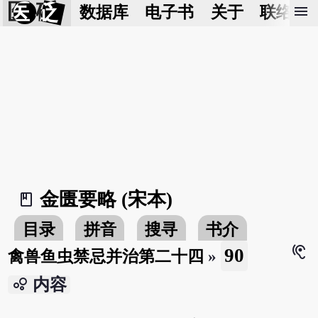
医 砭
menu
数据库
电子书
关于
联络我
金匮要略 (宋本)
book_2
目录
拼音
搜寻
书介
hearing
90
禽兽鱼虫禁忌并治第二十四
»
bubble_chart
内容