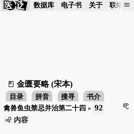
医 砭
menu
数据库
电子书
关于
联络我
金匮要略 (宋本)
book_2
目录
拼音
搜寻
书介
hearing
92
禽兽鱼虫禁忌并治第二十四
»
bubble_chart
内容