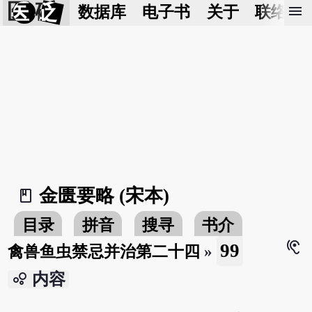
医 砭
menu
数据库
电子书
关于
联络我
金匮要略 (宋本)
book_2
目录
拼音
搜寻
书介
hearing
99
禽兽鱼虫禁忌并治第二十四
»
bubble_chart
内容