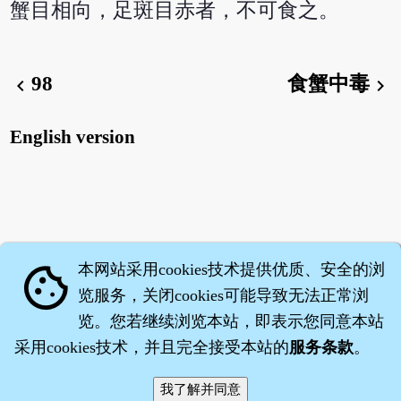
蟹目相向，足斑目赤者，不可食之。
98
食蟹中毒
chevron_left
chevron_right
English version
本网站采用cookies技术提供优质、安全的浏
cookie
览服务，关闭cookies可能导致无法正常浏
览。您若继续浏览本站，即表示您同意本站
采用cookies技术，并且完全接受本站的
服务条款
。
智橐·
医砭
·
沈药子
©2008～2026