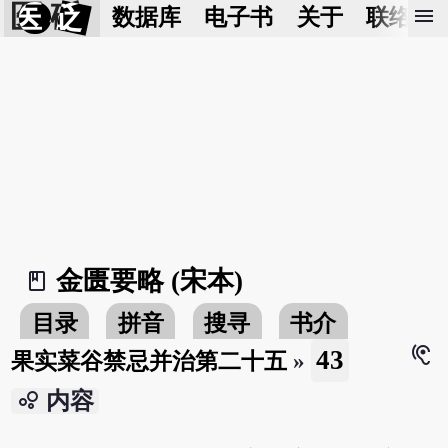
医 砭
menu
数据库
电子书
关于
联络我
金匮要略 (宋本)
book_2
目录
拼音
搜寻
书介
hearing
43
果实菜谷禁忌并治第二十五
»
bubble_chart
内容