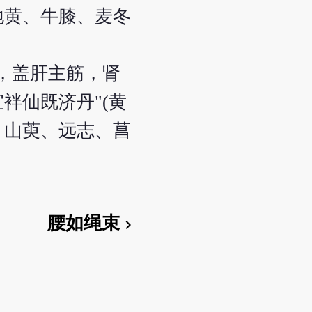
地黄、牛膝、麦冬
，盖肝主筋，肾
袢仙既济丹"(黄
、山萸、远志、菖
腰如绳束
chevron_right