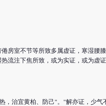
劳倦房室不节等所致多属虚证，寒湿腰
湿热流注下焦所致，或为实证，或为虚
热，治宜黄柏、防己"。"解亦证，少气