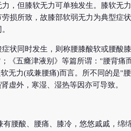
无力，但膝软无力可单独发生。膝软无
节劳损所致，故膝部软弱无力为典型症
同。
酸症状同时发生，则称腰膝酸软或腰酸
"；《五癃津液别》等篇所谓："腰背痛
软无力(或兼腰痛)而言。所不同的是"
劳损肾虚外，寒湿、湿热等因亦可导致。
兼有腰酸、腰痛、膝冷，悠悠戚戚，绵