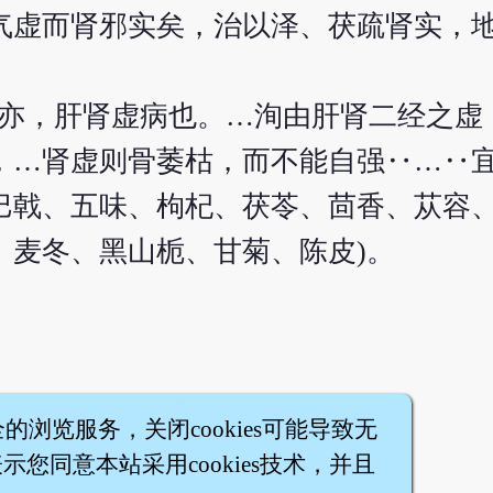
气虚而肾邪实矣，治以泽、茯疏肾实，
解亦，肝肾虚病也。…洵由肝肾二经之虚
…肾虚则骨萎枯，而不能自强‥…‥宜
巴戟、五味、枸杞、茯苓、茴香、苁容
、麦冬、黑山栀、甘菊、陈皮)。
全的浏览服务，关闭cookies可能导致无
您同意本站采用cookies技术，并且