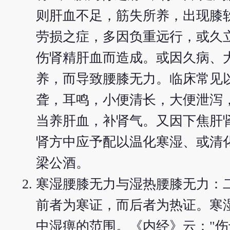
则肝血不足，筋失所养，出现膝
劳损之症，多因负重远行，或久
伤肾精肝血而造成。或因久病、
养，而导致腰膝无力。临床常见
聋，耳鸣，小便清长，大便泄泻
当养肝血，补肾气。又因下焦肝肾
肾方中应予配以温化寒湿、或清
梁公酒。
寒湿腰膝无力与湿热腰膝无力：
前者为寒证，而后者为热证。寒
中湿痹的范围。《内经》云："伤