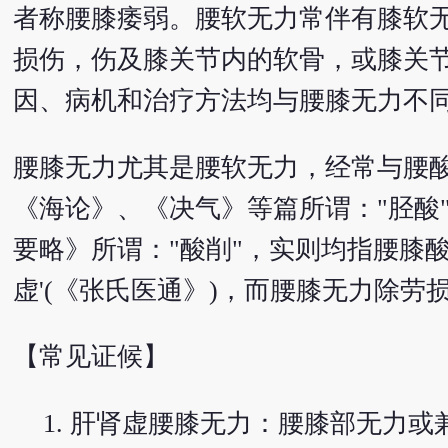
者称腰膝痿弱。腰软无力常伴有膝软
损伤，伤及膝关节内的软骨，或膝关
因、病机和治疗方法均与腰膝无力不
腰膝无力尤其是腰软无力，经常与腰
《海论》、《决气》等篇所谓："胫酸
要略》所谓："酸削"，实则均指腰膝酸
虚'(《张氏医通》)，而腰膝无力除
【常见证候】
肝肾虚腰膝无力：腰膝部无力或