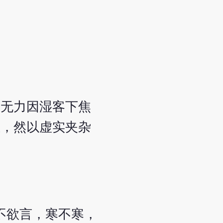
膝无力因湿客下焦
证，然以虚实夹杂
不欲言，寒不寒，