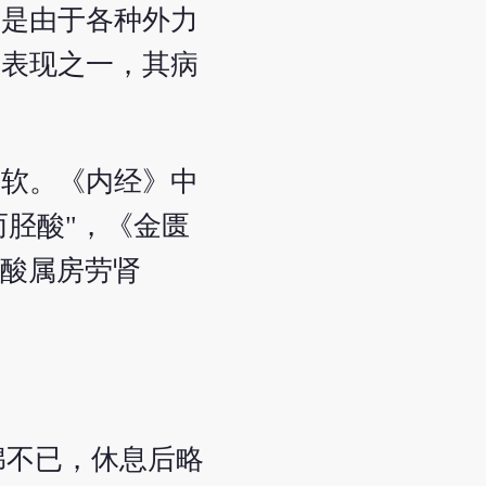
力是由于各种外力
状表现之一，其病
膝软。《内经》中
而胫酸"，《金匮
腰酸属房劳肾
绵不已，休息后略