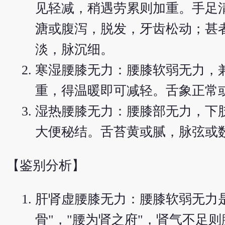
见轻减，稍遇劳累则加重。手足
溏或腹泻，脱发，牙齿松动；甚
淡，脉沉细。
寒湿腰膝无力：腰膝软弱无力，
重，得温暖即可减轻。舌象正常
湿热腰膝无力：腰膝部无力，下
大便秘结。舌苔黄或腻，脉弦或
【鉴别分析】
肝肾虚腰膝无力：腰膝软弱无力是
骨"，"腰为肾之府"，肾气不足