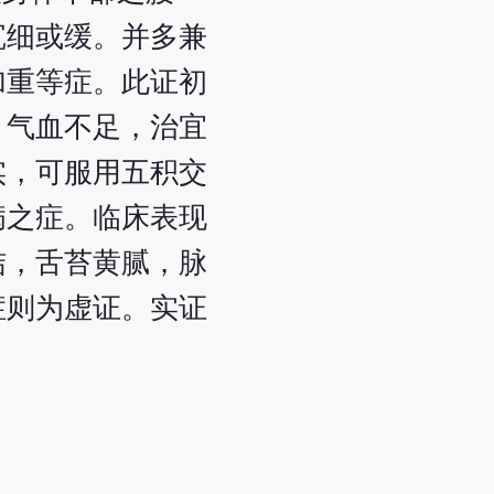
沉细或缓。并多兼
加重等症。此证初
，气血不足，治宜
实，可服用五积交
病之症。临床表现
结，舌苔黄腻，脉
症则为虚证。实证