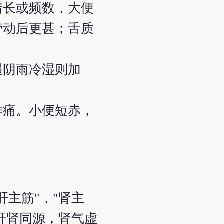
清长或频数，大便
劳动后更甚；舌质
遇阴雨冷湿则加
作痛。小便短赤，
主筋"，"肾主
肝肾同源，肾气虚