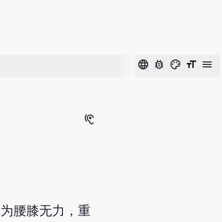
language
bug_report
color_lens
format_size
menu
hearing
称为腰膝无力，重