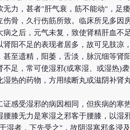
软无力，甚者"肝气衰，筋不能动"，足
立伤骨，久行伤筋所致。临床所见多因
大病之后，元气未复，致使肾精肝血不
以肾阳不足的表现者居多，故可见肢凉
，甚至遗精，阳萎，舌淡，脉沉细等肾
不足，常可使湿邪(或寒湿、或湿热)
化湿热的药物，方用续断丸或滋阴补肾
二证感受湿邪的病因相同，但疾病的寒
湿腰膝无力是寒湿之邪客于腰膝，以湿
于湿者，下先受之"，故阴湿寒邪多浸