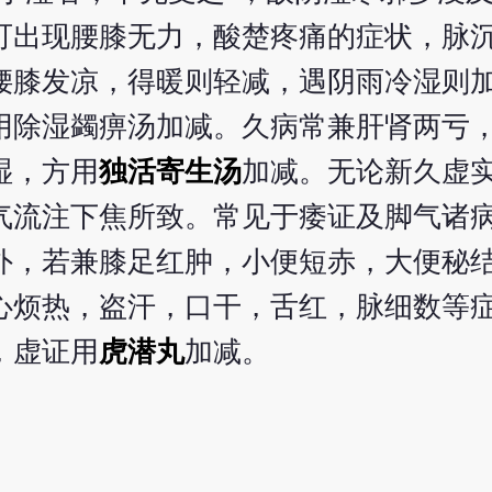
可出现腰膝无力，酸楚疼痛的症状，脉
腰膝发凉，得暖则轻减，遇阴雨冷湿则
用除湿蠲痹汤加减。久病常兼肝肾两亏
湿，方用
独活寄生汤
加减。无论新久虚
气流注下焦所致。常见于痿证及脚气诸
外，若兼膝足红肿，小便短赤，大便秘
心烦热，盗汗，口干，舌红，脉细数等
，虚证用
虎潜丸
加减。