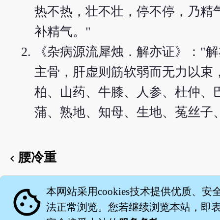
热不热，壮不壮，停不停，乃精
补精气。"
《杂病源流犀烛．解亦证》："
主骨，肝虚则筋软弱而无力以束，
柏、山药、牛膝、人参、杜仲、
蒲、熟地、知母、生地、菟丝子
腰冷重
chevron_left
English version
cookie
本网站采用cookies技术提供优质、安
法正常浏览。您若继续浏览本站，即表示