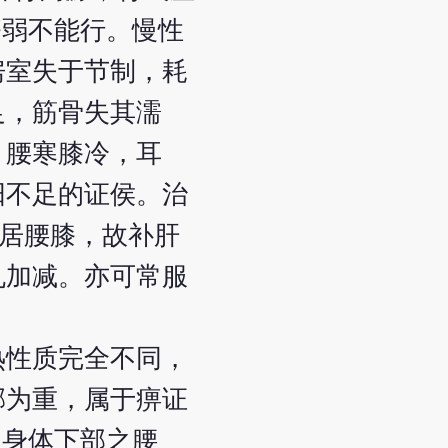
痿弱不能行。慢性
房室失于节制，耗
足，筋骨失其濡
，腰寒膝冷，耳
阳不足的证侯。治
袭居腰膝，故补肝
丸加减。亦可常服
热性质完全不同，
邪为重，属于痹证
及身体下部之腰