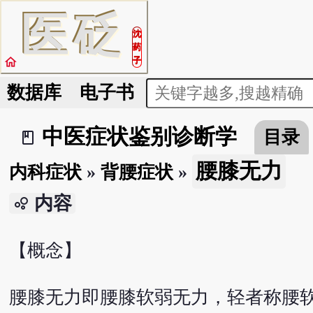
医
砭
沈
药
home
子
数据库
电子书
中医症状鉴别诊断学
目录
book_2
腰膝无力
内科症状
»
背腰症状
»
内容
bubble_chart
【概念】
腰膝无力即腰膝软弱无力，轻者称腰