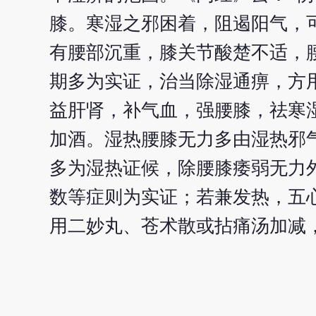
膝。寒湿之邪困着，阻遏阳气，
有腰部沉重，膝关节酸楚不适，
期多为实证，治当除湿通痹，方
益肝肾，补气血，强腰膝，祛寒
加酒。湿热腰膝无力多由湿热邪
多为湿热证候，除腰膝痿弱无力
数等症则为实证；若兼发热，五
用二妙丸、苍术散或拈痛汤加减