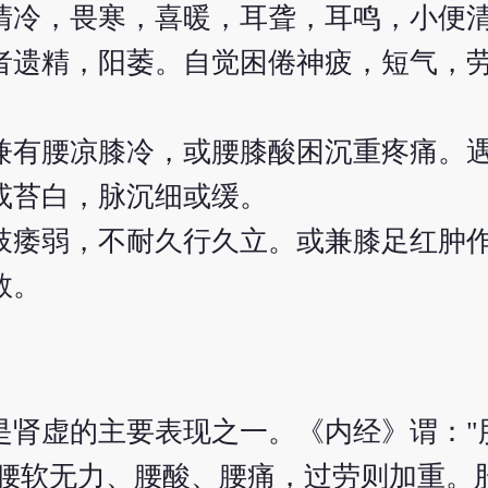
清冷，畏寒，喜暖，耳聋，耳鸣，小便
者遗精，阳萎。自觉困倦神疲，短气，
兼有腰凉膝冷，或腰膝酸困沉重疼痛。
或苔白，脉沉细或缓。
肢痿弱，不耐久行久立。或兼膝足红肿
数。
肾虚的主要表现之一。《内经》谓："肝
则腰软无力、腰酸、腰痛，过劳则加重。