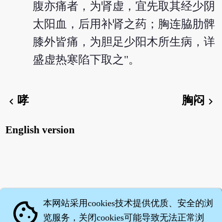
腹亦痛者，为肾虚，宜先取其经少阴
太阳血，后用补肾之药；胸连脇肋髀
膝外皆痛，为胆足少阳木所生病，详
盛虚热寒陷下取之"。
哮
胸闷
chevron_left
chevron_right
English version
本网站采用cookies技术提供优质、安全的浏
cookie
览服务，关闭cookies可能导致无法正常浏