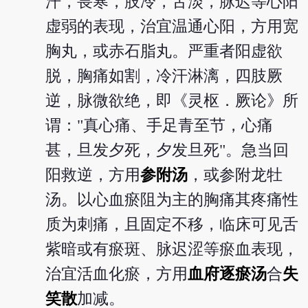
汗，畏寒，肢冷，舌淡，脉迟等心阳
虚弱的表现，治宜温通心阳，方用宽
胸丸，或赤石脂丸。严重者阳虚欲
脱，胸痛如割，冷汗淋漓，四肢厥
逆，脉微欲绝，即《灵枢．厥论》所
谓："真心痛、手足青至节，心痛
甚，旦发夕死，夕发旦死"。急当回
阳救逆，方用
参附汤
，或参附龙牡
汤。以心血瘀阻为主的胸痛其疼痛性
质为刺痛，且固定不移，临床可见舌
紫暗或有瘀斑、脉迟涩等瘀血表现，
治宜活血化瘀，方用
血府逐瘀汤
合
失
笑散
加减。