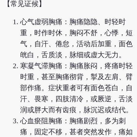
【常见证候】
心气虚弱胸痛：胸痛隐隐、时轻时
重，时作时休，胸闷不舒，心悸，短
气，自汗、倦怠，活动后加重，面色
㿠白，舌质淡，脉细或虚大无力。
寒凝气滞胸痛：胸痛胀闷，疼痛时轻
时重，甚至胸痛彻背，掣及左肩、臂
部作痛。症状重者可有面色苍白，自
汗、畏寒，四肢清冷，或厥逆，舌淡
润或胖大而有齿痕，脉沉迟或结代。
心血瘀阻胸痛：胸痛剧烈，多为刺
痛，固定不移，甚者突然发作，痛如