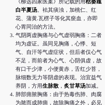
《柳选四家医案》所记载的用
栝蒌薤
白半夏汤
。袪其痰浊，加桃仁、红
花、蒲黄.瓦楞子等化其瘀血，亦即
心胃同治的方法。
气阴两虚胸痛与心气虚弱胸痛：二者
均为虚证。虽同见胸痛，心悸、短
气、自汗等气虚症状，但后者仅心气
不足，而前者为心气、心阴俱虚，故
有口干少津，小便黄赤，舌红少苔，
脉细数无力等阴虚的表现。治宜益气
养阴，方用
生脉散
，
炙甘草汤
加减。
肺部痈脓胸痛：由于热毒伤肺、肉腐
为脓而成肺痈，故除胸痛之外，必见