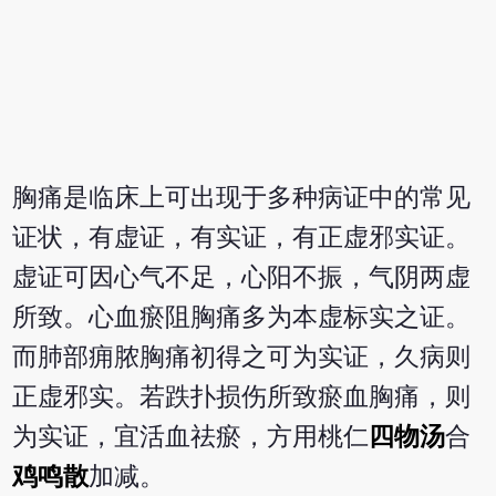
胸痛是临床上可出现于多种病证中的常见
证状，有虚证，有实证，有正虚邪实证。
虚证可因心气不足，心阳不振，气阴两虚
所致。心血瘀阻胸痛多为本虚标实之证。
而肺部痈脓胸痛初得之可为实证，久病则
正虚邪实。若跌扑损伤所致瘀血胸痛，则
为实证，宜活血祛瘀，方用桃仁
四物汤
合
鸡鸣散
加减。