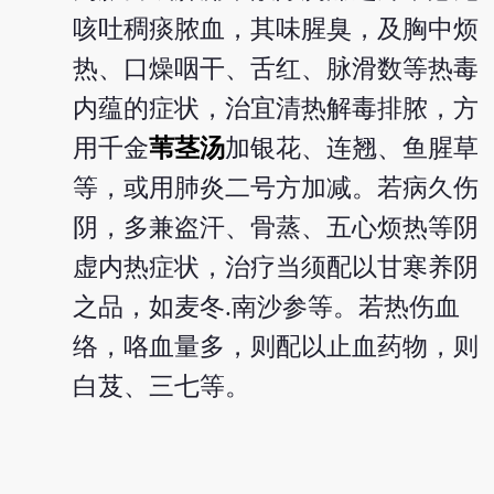
咳吐稠痰脓血，其味腥臭，及胸中烦
热、口燥咽干、舌红、脉滑数等热毒
内蕴的症状，治宜清热解毒排脓，方
用千金
苇茎汤
加银花、连翘、鱼腥草
等，或用肺炎二号方加减。若病久伤
阴，多兼盗汗、骨蒸、五心烦热等阴
虚内热症状，治疗当须配以甘寒养阴
之品，如麦冬.南沙参等。若热伤血
络，咯血量多，则配以止血药物，则
白芨、三七等。