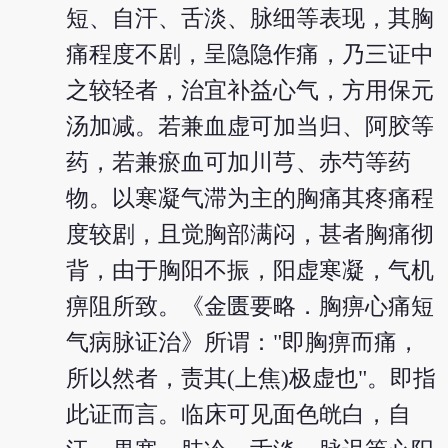
短、自汗、舌淡、脉细等表现，其胸
痛程度不剧，呈隐隐作痛，乃三证中
之较轻者，治宜补益心气，方用保元
汤加减。若兼血虚可加当归、阿胶等
药，若兼瘀血可加川芎、赤芍等药
物。以寒凝气滞为主的胸痛其疼痛程
度较剧，且觉胸部满闷，甚者胸痛彻
背，由于胸阳不振，阳虚寒凝，气机
痹阻所致。《金匮要略．胸痹心痛短
气病脉证治》所谓："即胸痹而痛，
所以然者，责其(上焦)极虚也"。即指
此证而言。临床可见面色㿠白，自