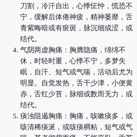
刀割，冷汗自出，心悸怔忡，慌恐不
宁，缓解后体倦神疲，精神萎靡，舌
青紫晦暗或有瘀斑，脉沉细或涩，或
结代。
气阴两虚胸痛：胸膺隐痛，绵绵不
休，时轻时重，心悸不宁，多梦失
眠，自汗、短气或气喘，活动后尤为
明显。自觉发热，舌干少津，小便黄
赤，舌红少苔，脉细或数而无力，或
结代。
痰浊阻遏胸痛：胸痛，咳嗽痰多，或
咳清稀痰涎，或咳痰稠粘，短气或气