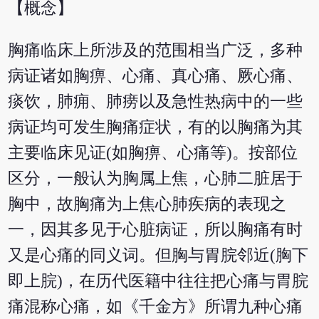
【概念】
胸痛临床上所涉及的范围相当广泛，多种
病证诸如胸痹、心痛、真心痛、厥心痛、
痰饮，肺痈、肺痨以及急性热病中的一些
病证均可发生胸痛症状，有的以胸痛为其
主要临床见证(如胸痹、心痛等)。按部位
区分，一般认为胸属上焦，心肺二脏居于
胸中，故胸痛为上焦心肺疾病的表现之
一，因其多见于心脏病证，所以胸痛有时
又是心痛的同义词。但胸与胃脘邻近(胸下
即上脘)，在历代医籍中往往把心痛与胃脘
痛混称心痛，如《千金方》所谓九种心痛