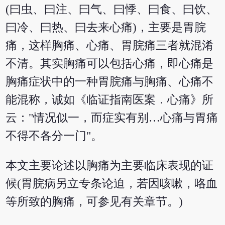
(曰虫、曰注、曰气、曰悸、曰食、曰饮、
曰冷、曰热、曰去来心痛)，主要是胃脘
痛，这样胸痛、心痛、胃脘痛三者就混淆
不清。其实胸痛可以包括心痛，即心痛是
胸痛症状中的一种胃脘痛与胸痛、心痛不
能混称，诚如《临证指南医案．心痛》所
云："情况似一，而症实有别…心痛与胃痛
不得不各分一门"。
本文主要论述以胸痛为主要临床表现的证
候(胃脘病另立专条论迫，若因咳嗽，咯血
等所致的胸痛，可参见有关章节。)