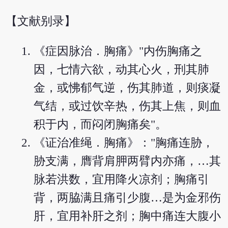
【文献别录】
《症因脉治．胸痛》"内伤胸痛之
因，七情六欲，动其心火，刑其肺
金，或怫郁气逆，伤其肺道，则痰凝
气结，或过饮辛热，伤其上焦，则血
积于内，而闷闭胸痛矣"。
《证治准绳．胸痛》："胸痛连胁，
胁支满，膺背肩胛两臂内亦痛，…其
脉若洪数，宜用降火凉剂；胸痛引
背，两脇满且痛引少腹…是为金邪伤
肝，宜用补肝之剂；胸中痛连大腹小