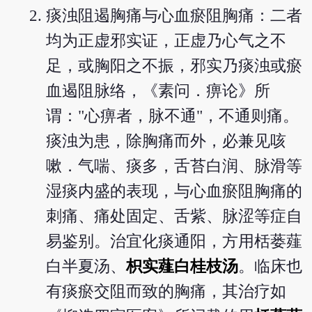
痰浊阻遏胸痛与心血瘀阻胸痛：二者
均为正虚邪实证，正虚乃心气之不
足，或胸阳之不振，邪实乃痰浊或瘀
血遏阻脉络，《素问．痹论》所
谓："心痹者，脉不通"，不通则痛。
痰浊为患，除胸痛而外，必兼见咳
嗽．气喘、痰多，舌苔白润、脉滑等
湿痰内盛的表现，与心血瘀阻胸痛的
刺痛、痛处固定、舌紫、脉涩等症自
易鉴别。治宜化痰通阳，方用栝蒌薤
白半夏汤、
枳实薤白桂枝汤
。临床也
有痰瘀交阻而致的胸痛，其治疗如