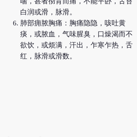
喘，甚者彻背而痛，不能平卧，舌苔
白润或滑，脉滑。
肺部痈脓胸痛：胸痛隐隐，咳吐黄
痰，或脓血，气味腥臭，口燥渴而不
欲饮，或烦满，汗出，乍寒乍热，舌
红，脉滑或滑数。