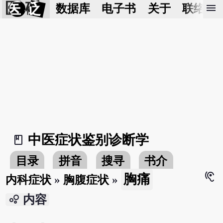
医 砭
menu
数据库
电子书
关于
联络我
中医症状鉴别诊断学
book_2
目录
拼音
搜寻
书介
hearing
胸痛
内科症状
»
胸腹症状
»
bubble_chart
内容