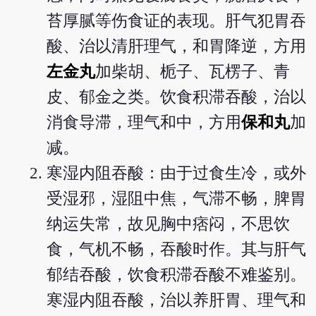
苔厚腻等伤食证的表现。肝气犯胃吞
酸、治以清肝理气，和胃降逆，方用
左金丸
加柴胡、栀子、瓦楞子、青
皮、郁金之类。饮食积滞吞酸，治以
消食导滞，理气和中，方用
保和丸
加
减。
寒湿内阻吞酸：由于过食生冷，或外
受湿邪，湿阻中焦，气滞不畅，脾胃
纳运失常，故见胸中痞闷，不思饮
食，气机不畅，吞酸时作。其与肝气
郁结吞酸，饮食积滞吞酸不难鉴别。
寒湿内阻吞酸，治以养肝胃、理气和