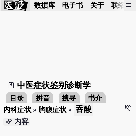
医 砭
menu
数据库
电子书
关于
联络我
中医症状鉴别诊断学
book_2
目录
拼音
搜寻
书介
hearing
吞酸
内科症状
»
胸腹症状
»
bubble_chart
内容