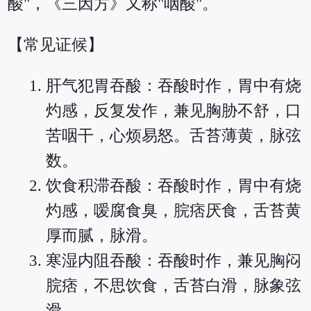
酸"，《三因方》又称"咽酸"。
【常见证候】
肝气犯胃吞酸：吞酸时作，胃中有烧
灼感，反复发作，兼见胸胁不舒，口
苦咽干，心烦易怒。舌苔薄黄，脉弦
数。
饮食积滞吞酸：吞酸时作，胃中有烧
灼感，嗳腐食臭，脘痞厌食，舌苔黄
厚而腻，脉滑。
寒湿内阻吞酸：吞酸时作，兼见胸闷
脘痞，不思饮食，舌苔白滑，脉象弦
滑。