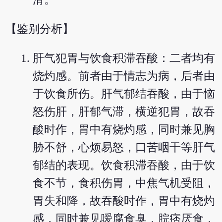
【鉴别分析】
肝气犯胃与饮食积滞吞酸：二者均有
烧灼感。前者由于情志为病，后者由
于饮食所伤。肝气郁结吞酸，由于恼
怒伤肝，肝郁气滞，横逆犯胃，故吞
酸时作，胃中有烧灼感，同时兼见胸
胁不舒，心烦易怒，口苦咽干等肝气
郁结的表现。饮食积滞吞酸，由于饮
食不节，食积伤胃，中焦气机受阻，
胃失和降，故吞酸时作，胃中有烧灼
感，同时兼见嗳腐食臭，脘痞厌食，