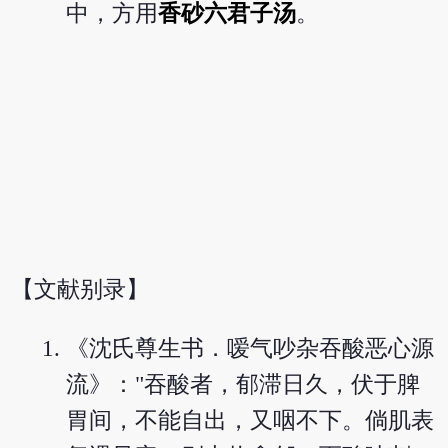
中，方用
香砂六君子汤
。
【文献别录】
《沈氏尊生书．嗳气吵杂吞酸恶心源
流》："吞酸者，郁滞日久，伏于脾
胃间，不能自出，又咽不下。倘肌表