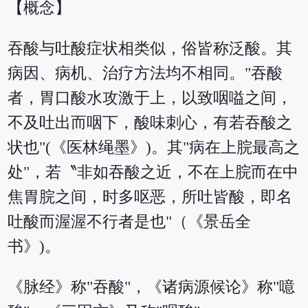
【概念】
吞酸与吐酸症状相类似，俗皆称泛酸。其
病因、病机、治疗方法均不相同。"吞酸
者，胃口酸水攻激于上，以致咽嗌之间，
不及吐出而咽下，酸味刺心，有若吞酸之
状也"(《医林绳墨》)。其"病在上脘最高之
处"，若〝非如吞酸之近，不在上脘而在中
焦胃脘之间，时多呕恶，所吐皆酸，即名
吐酸而渥渥不行者是也"（《景岳全
书》)。
《脉经》称"吞酸"，《诸病源候论》称"噫