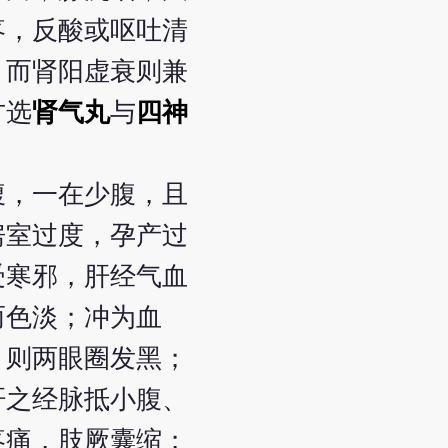
疼，反酸或呕吐清
。而肾阳虚衰则兼
方选
肾气丸
与
四神
腹，一在少腹，且
房室过度，孕产过
受寒邪，肝经气血
而色淡；冲为血
，则两眼圈发黑；
肝之经脉抵小腹、
疼痛，肢厥囊缩；