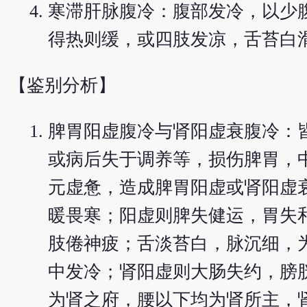
寒滞肝脉腹冷：腹部发冷，以少
得热则缓，或四肢发凉，舌苔白
【鉴别分析】
脾胃阳虚腹冷与肾阳虚衰腹冷：
或病后失于调养等，损伤脾胃，
元虚惫，造成脾胃阳虚或肾阳虚
暖畏寒；阳虚则脾失健运，胃失
肢倦神疲；舌淡苔白，脉沉细，
中发冷；肾阳虚则大肠失约，膀
为肾之府，腰以下均为肾所主，