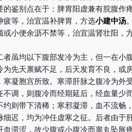
要的鉴别点在于：脾胃阳虚兼有脘腹作
神疲等，治宜温补脾胃，方选
小建中汤
频或小便余沥不禁等，治宜温肾壮阳，
二者虽均以下腹部发冷为主，但一在小
冷为先天禀赋不足，后天发育不良，或
，寒凝胞宫所致。寒滞肝脉之腹冷为外
任不调，则腹冷而经期延后，经血量少
不约则带下清稀；寒邪凝滞，血不流畅
脉细迟，均为冲任虚寒之征。后者由于
肝血滞涩，故少腹或小腹冷而睾丸坠胀