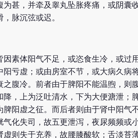
腹为甚，并牵及睾丸坠胀疼痛，或阴囊
滑，脉沉弦或迟。
皆因素体阳气不足，或恣食生冷，或过
中阳亏虚；或由房室不节，或大病久病
衰之腹冷。前者由于脾阳不能温煦，则
和降，上为泛吐清水，下为大便溏泄；
为脾阳虚之征。而后者则由于肾中阳气
胱气化失司，故五更泄泻，夜尿频频或
肾虚则失于充养，故腰膝酸软；舌淡苔