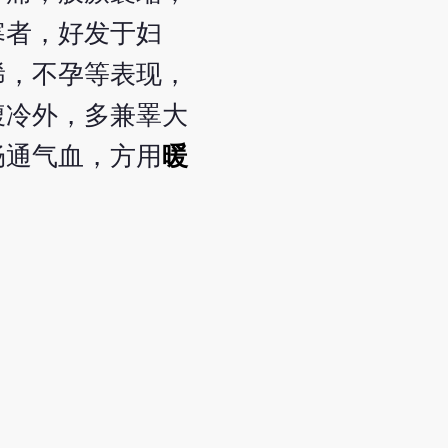
寒者，好发于妇
稀，不孕等表现，
腹冷外，多兼睪大
畅通气血，方用
暖