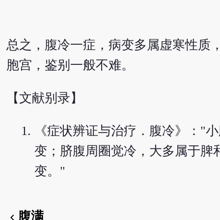
总之，腹冷一症，病变多属虚寒性质
胞宫，鉴别一般不难。
【文献别录】
《症状辨证与治疗．腹冷》："小
变；脐腹周圈觉冷，大多属于脾和
变。"
腹满
chevron_left