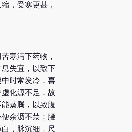
收缩，受寒更甚，
用苦寒泻下药物，
将息失宜，以致下
腹中时常发冷，喜
脾虚化源不足，故
不能蒸腾，以致腹
小便余沥不禁；腰
薄白，脉沉细，尺