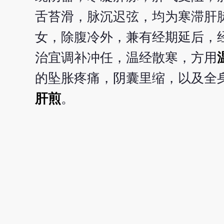
舌苔滑，脉沉迟弦，均为寒滞肝
女，除腹冷外，兼有经期延后，
治宜调补冲任，温经散寒，方用
的坠胀疼痛，阴囊里缩，以及全
肝煎
。