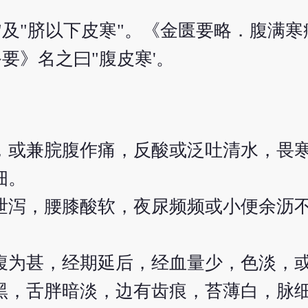
"及"脐以下皮寒"。《金匮要略．腹满
要》名之曰"腹皮寒'。
，或兼脘腹作痛，反酸或泛吐清水，畏
细。
泄泻，腰膝酸软，夜尿频频或小便余沥
腹为甚，经期延后，经血量少，色淡，
黑，舌胖暗淡，边有齿痕，苔薄白，脉