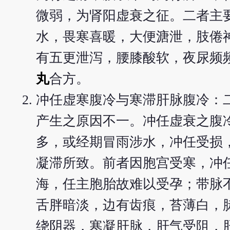
微弱，为肾阳虚衰之征。二者主
水，畏寒喜暖，大便溏泄，肢倦
有五更泄泻，腰膝酸软，夜尿频
丸
合方。
冲任虚寒腹冷与寒滞肝脉腹冷：
产生之原因不一。冲任虚衰之腹
多，或经期冒雨涉水，冲任受损
凝滞所致。前者因胞宫受寒，冲
海，任主胞胎故难以受孕；带脉
舌胖暗淡，边有齿痕，苔薄白，
绕阴器，寒凝肝脉，肝气受阻，