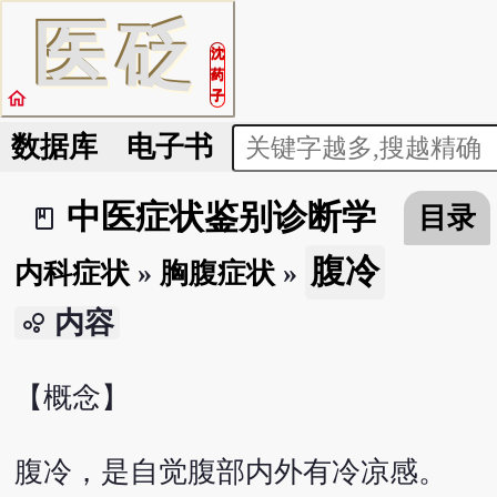
医
砭
沈
药
home
子
数据库
电子书
中医症状鉴别诊断学
目录
book_2
腹冷
内科症状
»
胸腹症状
»
内容
bubble_chart
【概念】
腹冷，是自觉腹部内外有冷凉感。