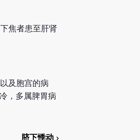
，下焦者患至肝肾
胱以及胞宫的病
觉冷，多属脾胃病
脐下悸动
chevron_right