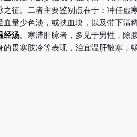
脉之征。二者主要鉴别点在于：冲任虚
经血量少色淡，或挟血块，以及带下清
温经汤
。寒滞肝脉者，多见于男性，除
身的畏寒肢冷等表现，治宜温肝散寒，