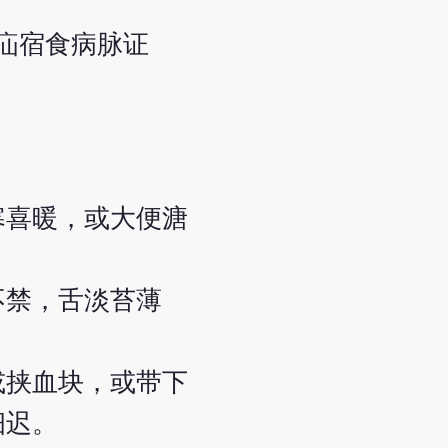
寒疝宿食病脉证
寒喜暖，或大便溏
不禁，舌淡苔薄
或挟血块，或带下
细迟。