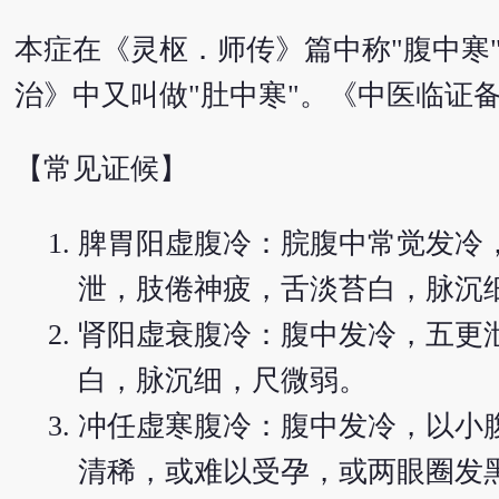
本症在《灵枢．师传》篇中称"腹中寒
治》中又叫做"肚中寒"。《中医临证备
【常见证候】
脾胃阳虚腹冷：脘腹中常觉发冷
泄，肢倦神疲，舌淡苔白，脉沉
肾阳虚衰腹冷：腹中发冷，五更
白，脉沉细，尺微弱。
冲任虚寒腹冷：腹中发冷，以小
清稀，或难以受孕，或两眼圈发