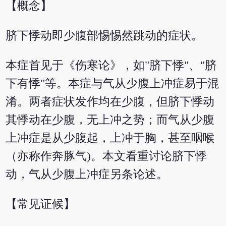
【概念】
脐下悸动即少腹部惕惕然跳动的症状。
本症首见于《伤寒论》，如"脐下悸"、"脐
下有悸"等。本症与气从少腹上冲症易于混
淆。两者症状发作均在少腹，但脐下悸动
其悸动在少腹，无上冲之势；而气从少腹
上冲症是从少腹起，上冲于胸，甚至咽喉
（亦称作奔豚气)。本文看重讨论脐下悸
动，气从少腹上冲症另条论述。
【常见证候】