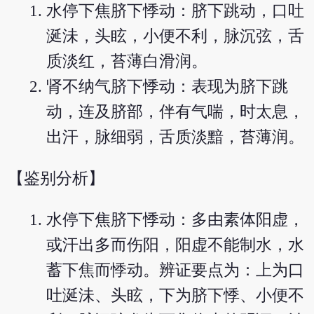
水停下焦脐下悸动：脐下跳动，口吐
涎沬，头眩，小便不利，脉沉弦，舌
质淡红，苔薄白滑润。
肾不纳气脐下悸动：表现为脐下跳
动，连及脐部，伴有气喘，时太息，
出汗，脉细弱，舌质淡黯，苔薄润。
【鉴别分析】
水停下焦脐下悸动：多由素体阳虚，
或汗出多而伤阳，阳虚不能制水，水
蓄下焦而悸动。辨证要点为：上为口
吐涎沬、头眩，下为脐下悸、小便不