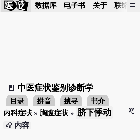
医 砭
menu
数据库
电子书
关于
联络我
中医症状鉴别诊断学
book_2
目录
拼音
搜寻
书介
hearing
脐下悸动
内科症状
»
胸腹症状
»
bubble_chart
内容