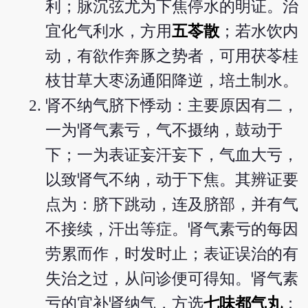
利；脉沉弦尤为下焦停水的明证。治
宜化气利水，方用
五苓散
；若水饮内
动，有欲作奔豚之势者，可用茯苓桂
枝甘草大枣汤通阳降逆，培土制水。
肾不纳气脐下悸动：主要原因有二，
一为肾气素亏，气不摄纳，鼓动于
下；一为表证妄汗妄下，气血大亏，
以致肾气不纳，动于下焦。其辨证要
点为：脐下跳动，连及脐部，并有气
不接续，汗出等症。肾气素亏的每因
劳累而作，时发时止；表证误治的有
失治之过，从问诊便可得知。肾气素
亏的宜补肾纳气，方选
七味都气丸
；