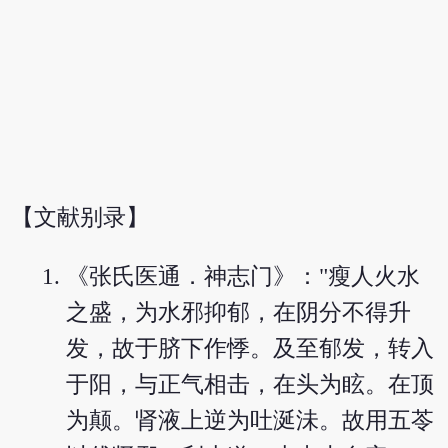
【文献别录】
《张氏医通．神志门》："瘦人火水
之盛，为水邪抑郁，在阴分不得升
发，故于脐下作悸。及至郁发，转入
于阳，与正气相击，在头为眩。在顶
为颠。肾液上逆为吐涎沬。故用五苓