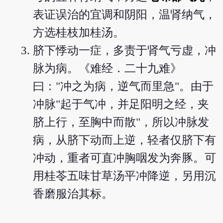
表证误治的宜调和阴阳，温肾纳气，
方选桂枝加桂汤。
脐下悸动一症，多责于肾气亏虚，冲
脉为病。《难经．二十九难》
曰："冲之为病，逆气而里急"。由于
冲脉"起于气冲，并足阳明之经，夹
脐上行，至胸中而散"，所以冲脉发
病，从脐下动而上逆，轻者仅脐下有
冲动，重者可直冲胸咽发为奔豚。可
用桂苓五味甘草汤平冲降逆，另用沉
香磨服治其标。