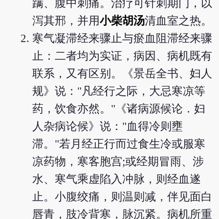
蹒、腹中刺痛。治疗可针刺期门，以
泻其邢，并用
小柴胡汤
清血室之热。
寒气凝滞经来骤止与瘀血阻滞经来骤
止：二者均为实证，病因、病机既有
联系，又有区别。《景岳全书、妇人
规》说："凡经行之际，大忌寒凉等
药，饮食亦然。"《诸病源候论．妇
人杂病论候》说："血得冷则壅
滞。"若月经正行而过食生冷或服寒
凉药物，寒客胞宫;或经期冒雨、涉
水、寒气乘虚陷入冲脉，则经血遂
止。小腹绞痛，则温则减，伴见面白
唇青，肢冷背寒，脉沉紧。病机所重