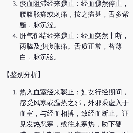
瘀血阻滞经来骤止：经血骤然停止，
腰腹胀痛或刺痛，按之痛甚，舌多紫
黯，脉沉涩。
肝气郁结经来骤止：经血突然中断，
两脇及少腹胀痛。舌质正常，苔薄
白，脉沉弦。
【鉴别分析】
热入血室经来骤止：妇女行经期间，
感受风寒或温热之邪，外邪乘虚入于
血室，与经血相搏，致经血断止。证
见发热恶寒，或往来寒热，胁下硬