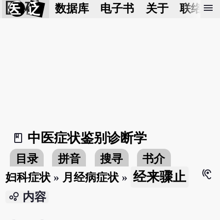
医 砭
menu
数据库
电子书
关于
联络我
中医症状鉴别诊断学
book_2
目录
拼音
搜寻
书介
hearing
经来骤止
妇科症状
»
月经病症状
»
bubble_chart
内容