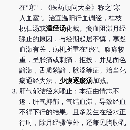
在"寒"，《医药顾问大全》称之"寒
入血室"。治宜温阳行血调经，桂枝
桃仁汤或
温经汤
化裁。瘀血阻滞月经
骤止的原因，与经期起居不慎，寒凝
血滞有关，病机所重在"瘀"。腹痛较
重，呈胀痛或刺痛，拒按，并见面色
黯滞，舌质紫黯，脉涩等症。治当化
瘀通经为法，
少腹逐瘀汤
加减。
肝气郁结经来骤止：本症由情志不
遂，肝气抑郁，气结血滞，导致经血
不得下行的结果。且多发生在经水正
行时，除月经骤停外，还兼见胸胁乳