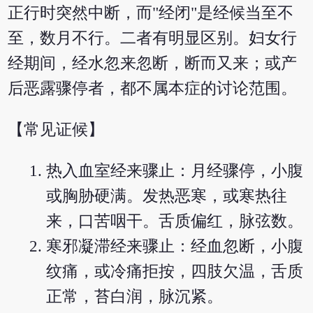
正行时突然中断，而"经闭"是经候当至不
至，数月不行。二者有明显区别。妇女行
经期间，经水忽来忽断，断而又来；或产
后恶露骤停者，都不属本症的讨论范围。
【常见证候】
热入血室经来骤止：月经骤停，小腹
或胸胁硬满。发热恶寒，或寒热往
来，口苦咽干。舌质偏红，脉弦数。
寒邪凝滞经来骤止：经血忽断，小腹
纹痛，或冷痛拒按，四肢欠温，舌质
正常，苔白润，脉沉紧。