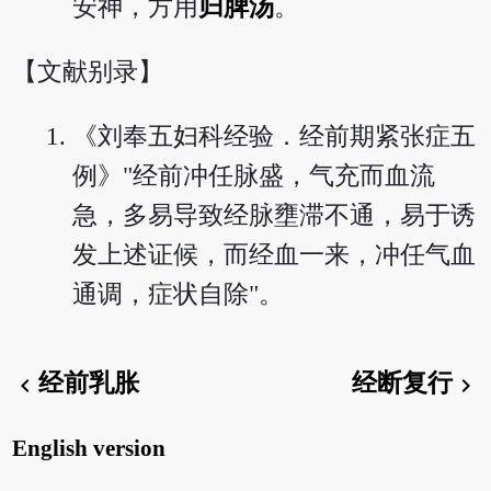
安神，方用
归脾汤
。
【文献别录】
《刘奉五妇科经验．经前期紧张症五
例》"经前冲任脉盛，气充而血流
急，多易导致经脉壅滞不通，易于诱
发上述证候，而经血一来，冲任气血
通调，症状自除"。
经前乳胀
经断复行
chevron_left
chevron_right
English version