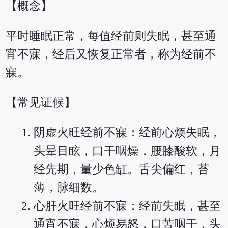
【概念】
平时睡眠正常，每值经前则失眠，甚至通
宵不寐，经后又恢复正常者，称为经前不
寐。
【常见证候】
阴虚火旺经前不寐：经前心烦失眠，
头晕目眩，口干咽燥，腰膝酸软，月
经先期，量少色缸。舌尖偏红，苔
薄，脉细数。
心肝火旺经前不寐：经前失眠，甚至
通宵不寐，心烦易怒，口苦咽干，头