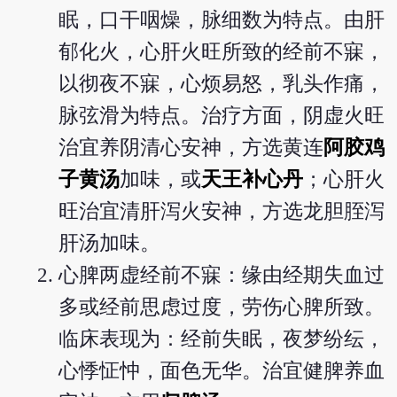
眠，口干咽燥，脉细数为特点。由肝
郁化火，心肝火旺所致的经前不寐，
以彻夜不寐，心烦易怒，乳头作痛，
脉弦滑为特点。治疗方面，阴虚火旺
治宜养阴清心安神，方选黄连
阿胶鸡
子黄汤
加味，或
天王补心丹
；心肝火
旺治宜清肝泻火安神，方选龙胆胵泻
肝汤加味。
心脾两虚经前不寐：缘由经期失血过
多或经前思虑过度，劳伤心脾所致。
临床表现为：经前失眠，夜梦纷纭，
心悸怔忡，面色无华。治宜健脾养血