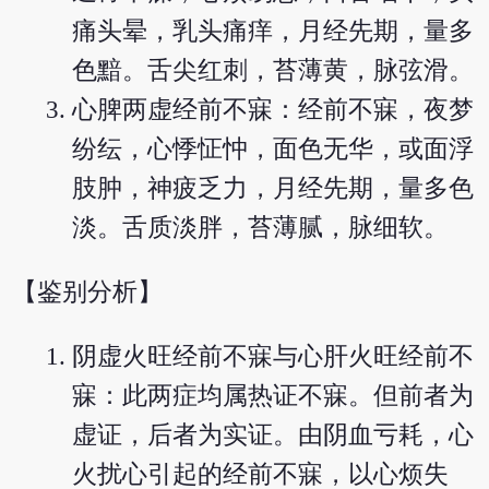
痛头晕，乳头痛痒，月经先期，量多
色黯。舌尖红刺，苔薄黄，脉弦滑。
心脾两虚经前不寐：经前不寐，夜梦
纷纭，心悸怔忡，面色无华，或面浮
肢肿，神疲乏力，月经先期，量多色
淡。舌质淡胖，苔薄腻，脉细软。
【鉴别分析】
阴虚火旺经前不寐与心肝火旺经前不
寐：此两症均属热证不寐。但前者为
虚证，后者为实证。由阴血亏耗，心
火扰心引起的经前不寐，以心烦失