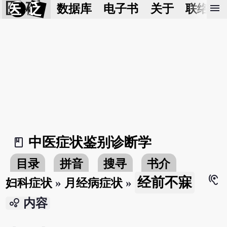
医 砭
menu
数据库
电子书
关于
联络我
中医症状鉴别诊断学
book_2
目录
拼音
搜寻
书介
hearing
经前不寐
妇科症状
»
月经病症状
»
bubble_chart
内容