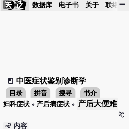
医 砭
menu
数据库
电子书
关于
联络我
中医症状鉴别诊断学
book_2
目录
拼音
搜寻
书介
产后大便难
妇科症状
»
产后病症状
»
hearing
bubble_chart
内容