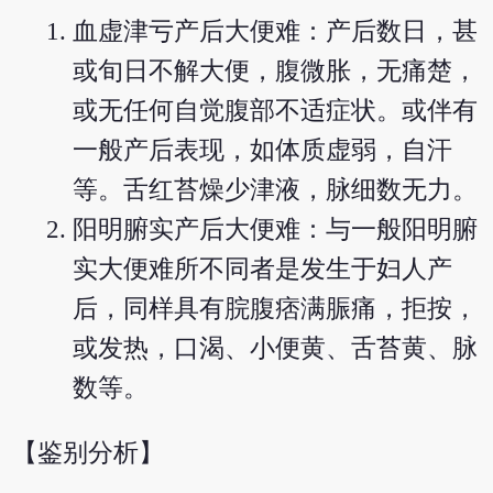
血虚津亏产后大便难：产后数日，甚
或旬日不解大便，腹微胀，无痛楚，
或无任何自觉腹部不适症状。或伴有
一般产后表现，如体质虚弱，自汗
等。舌红苔燥少津液，脉细数无力。
阳明腑实产后大便难：与一般阳明腑
实大便难所不同者是发生于妇人产
后，同样具有脘腹痞满脤痛，拒按，
或发热，口渴、小便黄、舌苔黄、脉
数等。
【鉴别分析】