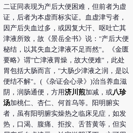
二证同表现为产后大便困难，但前者为虚
证，后者为本虚而标实证。血虚津亏者，
因产后失血过多，或因复大汗、呕吐亡其
津液所致，故《景岳全书》说："产后大便
秘结，以其失血之津液不足而然"。《金匮
要略》谓"亡津液胃燥，故大便难"，此处
胃包括大肠而言，"大肠少津液之润，是以
便结不解"。(《杂证会心录》)治当养血滋
阴，润肠通便，方用
济川煎
加减，或
八珍
汤
加桃仁、杏仁、何首乌等。阳明腑实
者，虽有阳明腑实燥热之临床见症，如发
热，口渴、腹痛、拒按、舌苔黄等，但实