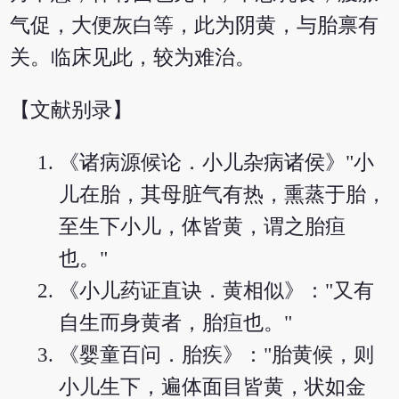
气促，大便灰白等，此为阴黄，与胎禀有
关。临床见此，较为难治。
【文献别录】
《诸病源候论．小儿杂病诸侯》"小
儿在胎，其母脏气有热，熏蒸于胎，
至生下小儿，体皆黄，谓之胎疸
也。"
《小儿药证直诀．黄相似》："又有
自生而身黄者，胎疸也。"
《婴童百问．胎疾》："胎黄候，则
小儿生下，遍体面目皆黄，状如金