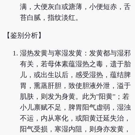
满，大便灰白或溏薄，小便短赤，舌
苔白腻，指纹淡红。
【鉴别分析】
湿热发黄与寒湿发黄：发黄都与湿邪
有关，若母体素蕴湿热之毒，遗于胎
儿，或出生以后，感受湿热，蕴结脾
胃，熏蒸肝胆，致使胆液外泄，溢于
肌肤，则发为身黄。此为"阳黄"；若
小儿禀赋不足，脾胃阳气虚弱，湿浊
不运，内从寒化，或阳黄迁延失治，
阳气受损，寒湿内阻，则身亦发黄，