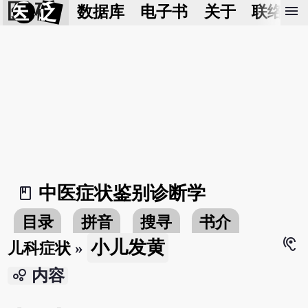
医 砭
menu
数据库
电子书
关于
联络我
中医症状鉴别诊断学
book_2
目录
拼音
搜寻
书介
hearing
小儿发黄
儿科症状
»
bubble_chart
内容