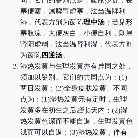
同，它们的鉴别点是，腹胀少食，畏
寒便溏，属脾胃虚寒，法当温脾利
湿，代表方剂为茵陈
理中汤
；若见形
寒肢凉，大便灰白，小便自利，则属
肾阳虚弱，法当温肾利湿，代表方剂
为茵陈
四逆汤
。
湿热发黄与生理发黄亦有异同之处，
须加以鉴别。它们的共同点为：(1)
两目发黄；(2)全身皮肤发黄。不同
点为：(1)湿热发黄无有定时，生理
发黄多在初生之后2到5天内；(2)湿
热发黄色深而不能自退，生理发黄色
浅而可以自退；(3)湿热发黄，伴有