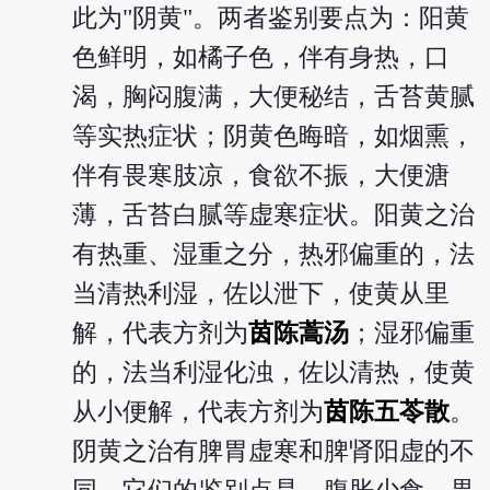
此为"阴黄"。两者鉴别要点为：阳黄
色鲜明，如橘子色，伴有身热，口
渴，胸闷腹满，大便秘结，舌苔黄腻
等实热症状；阴黄色晦暗，如烟熏，
伴有畏寒肢凉，食欲不振，大便溏
薄，舌苔白腻等虚寒症状。阳黄之治
有热重、湿重之分，热邪偏重的，法
当清热利湿，佐以泄下，使黄从里
解，代表方剂为
茵陈蒿汤
；湿邪偏重
的，法当利湿化浊，佐以清热，使黄
从小便解，代表方剂为
茵陈五苓散
。
阴黄之治有脾胃虚寒和脾肾阳虚的不