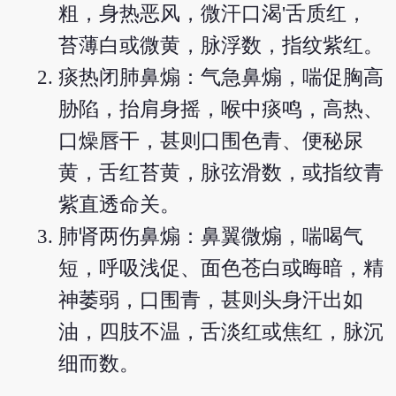
粗，身热恶风，微汗口渴'舌质红，
苔薄白或微黄，脉浮数，指纹紫红。
痰热闭肺鼻煽：气急鼻煽，喘促胸高
胁陷，抬肩身摇，喉中痰鸣，高热、
口燥唇干，甚则口围色青、便秘尿
黄，舌红苔黄，脉弦滑数，或指纹青
紫直透命关。
肺肾两伤鼻煽：鼻翼微煽，喘喝气
短，呼吸浅促、面色苍白或晦暗，精
神萎弱，口围青，甚则头身汗出如
油，四肢不温，舌淡红或焦红，脉沉
细而数。