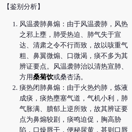
【鉴别分析】
风温袭肺鼻煽：由于风温袭肺，风热
之邪上壅，肺受热迫、肺气失于宣
达、清肃之令不行而致，故以咳重气
粗、鼻翼微煽、口微渴，痰不多为其
辨证要点。风温袭肺治以清热宣肺、
方用
桑菊饮
或桑杏汤。
痰热闭肺鼻煽：由于火热灼肺，炼液
成痰，痰热壅塞气道，气机小利，肺
气胀满、膹郁上逆所致，故其辨证要
点为鼻煽较剧，痰鸣迫促，胸高胁
陷，口燥唇干，便秘尿黄，甚则口唇