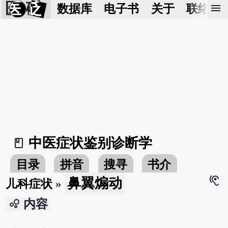
医 砭
menu
数据库
电子书
关于
联络我
中医症状鉴别诊断学
book_2
目录
拼音
搜寻
书介
hearing
鼻翼煽动
儿科症状
»
bubble_chart
内容