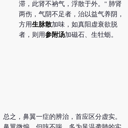
滞，此肾不衲气，浮散于外。" 肺肾
两伤，气阴不足者，治以益气养阴，
方用
生脉散
加味，如真阳虚衰欲脱
者，则用
参附汤
加磁石、生牡蛎。
总之，鼻翼一症的辨治，首应区分虚实。
鼻翼微煽，但咳不喘，多为风温袭肺的实