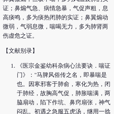
证；鼻煽气急、病情急暴，气促声粗，息
高痰鸣，多为痰热闭肺的实证；鼻翼煽动
微弱，气弱息微，喘喝无力，多为肺肾两
伤虚危之证。
【文献别录】
《医宗金鉴幼科杂病心法要诀．喘证
门》："马脾风俗传之名，即暴喘是
也。因寒邪客于肺俞，寒化为热，闭
于肺经，故胸高气促，肺胀喘满，两
脇扇动，陷下作坑、鼻窍扇张，神气
闷乱。初遇之急服五虎汤，继用一捻