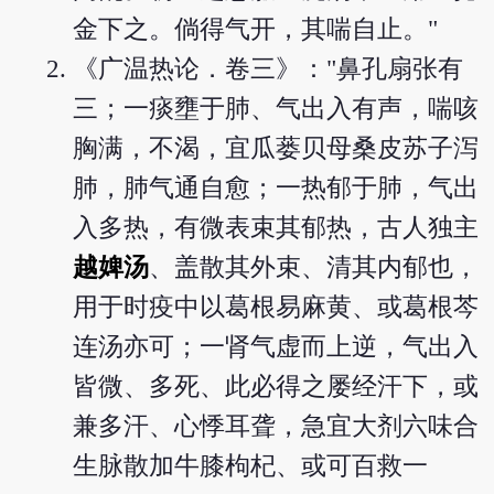
金下之。倘得气开，其喘自止。"
《广温热论．卷三》："鼻孔扇张有
三；一痰壅于肺、气出入有声，喘咳
胸满，不渴，宜瓜蒌贝母桑皮苏子泻
肺，肺气通自愈；一热郁于肺，气出
入多热，有微表束其郁热，古人独主
越婢汤
、盖散其外束、清其内郁也，
用于时疫中以葛根易麻黄、或葛根芩
连汤亦可；一肾气虚而上逆，气出入
皆微、多死、此必得之屡经汗下，或
兼多汗、心悸耳聋，急宜大剂六味合
生脉散加牛膝枸杞、或可百救一