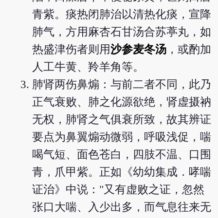
青紫。痰热闭肺治以清热化痰，宣降
肺气，方用麻杏石甘汤合苏葶丸，如
热盛津伤者则用
沙参麦冬汤
，或酌加
人工牛黄、羚羊角等。
肺肾两伤鼻煽：与前二者不同，此乃
正气衰败、肺之化源欲绝，肾虚摄衲
无权，肺肾之气俱衰所致，故其辨证
要点为鼻翼煽动微弱，呼吸浅促，喘
喝气短、面色苍白，四肢不温、口围
青，爪甲紫。正如《幼幼集成．哮喘
证治》中说："又有虚败之证，忽然
张口大喘、入少出多，而气息往来无