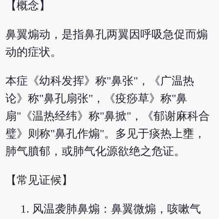
【概念】
鼻翼煽动，是指鼻孔两翼因呼吸急促而煽
动的症状。
本症《幼科发挥》称"鼻张"，《广温热
论》称"鼻孔扇张"，《疫痧草》称"鼻
扇"《温热经纬》称"鼻掀"，《郁谢麻科合
璧》则称"鼻孔作煽"。多见于痰热上壅，
肺气膹郁，或肺气化源欲绝之危证。
【常见证候】
风温袭肺鼻煽：鼻翼微煽，咳嗽气