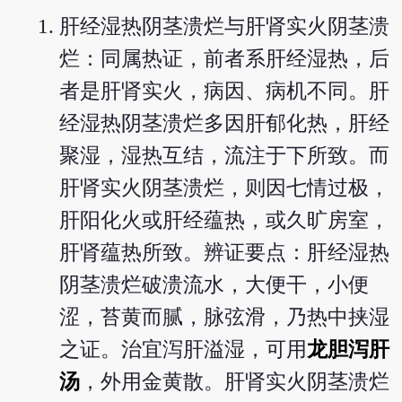
肝经湿热阴茎溃烂与肝肾实火阴茎溃
烂：同属热证，前者系肝经湿热，后
者是肝肾实火，病因、病机不同。肝
经湿热阴茎溃烂多因肝郁化热，肝经
聚湿，湿热互结，流注于下所致。而
肝肾实火阴茎溃烂，则因七情过极，
肝阳化火或肝经蕴热，或久旷房室，
肝肾蕴热所致。辨证要点：肝经湿热
阴茎溃烂破溃流水，大便干，小便
涩，苔黄而腻，脉弦滑，乃热中挟湿
之证。治宜泻肝溢湿，可用
龙胆泻肝
汤
，外用金黄散。肝肾实火阴茎溃烂