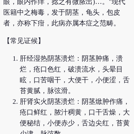
眼，眼内作痒，捻之有微脓出)…。"现代
医籍中之梅毒，发于阴茎，龟头，包皮
者，亦称下疳，此病亦属本症之范畴。
【常见证候】
肝经湿热阴茎溃烂：阴茎肿痛，溃
烂，疮口色红，破溃流水，头晕目
眩，口苦咽干，大便干，小便涩，舌
苔黄腻，脉弦滑。
肝肾实火阴茎溃烂：阴茎焮肿作痛，
疮口鲜红，脓汁稠黄，口干舌燥，大
便秘结，小便赤少，舌边尖红，苔黄
少津，脉弦数。