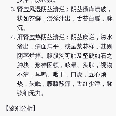
肾虚风湿阴茎溃烂：阴茎搔痒溃破，
状如芥癣，浸淫汁出，舌苔白腻，脉
沉。
肝肾虚热阴茎溃烂：阴茎糜烂，滋水
渗出，疮面扁平，或呈菜花样，甚则
阴茎烂掉。腹股沟可触及坚硬如石之
肿块，形神困顿，眩晕、头胀，视物
不清，耳鸣、咽干，口燥，五心烦
热，失眠，腰膝酸痛，舌红少津，脉
弦细无力。
【鉴别分析】