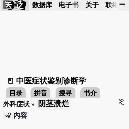
医 砭
menu
数据库
电子书
关于
联络我
中医症状鉴别诊断学
book_2
目录
拼音
搜寻
书介
hearing
阴茎溃烂
外科症状
»
bubble_chart
内容