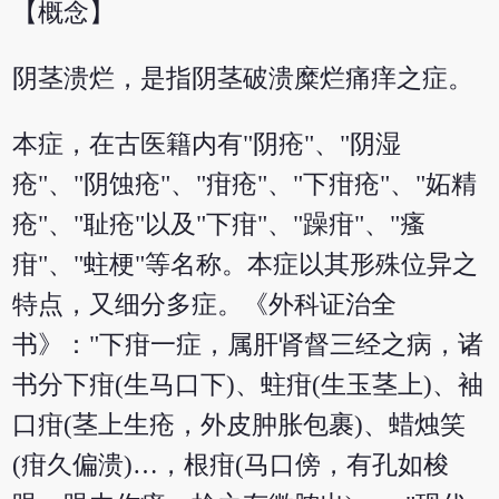
【概念】
阴茎溃烂，是指阴茎破溃糜烂痛痒之症。
本症，在古医籍内有"阴疮"、"阴湿
疮"、"阴蚀疮"、"疳疮"、"下疳疮"、"妬精
疮"、"耻疮"以及"下疳"、"躁疳"、"瘙
疳"、"蛀梗"等名称。本症以其形殊位异之
特点，又细分多症。《外科证治全
书》："下疳一症，属肝肾督三经之病，诸
书分下疳(生马口下)、蛀疳(生玉茎上)、袖
口疳(茎上生疮，外皮肿胀包裹)、蜡烛笑
(疳久偏溃)…，根疳(马口傍，有孔如梭