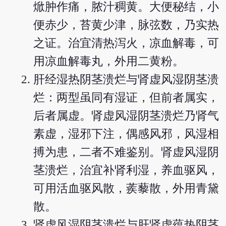
焮肿作痛，脓汁稠黄。大便秘结，小
便赤少，苔黄少津，脉弦数，乃实热
之证。治宜清热泻火，凉血解毒，可
用凉血解毒丸，外用二黄粉。
肝经湿热阴茎溃烂与肾虚风湿阴茎溃
烂：两型虽同有湿证，但前者属实，
后者属虚。肾虚风湿阴茎溃烂乃肾气
素虚，湿邪下注，偶感风邪，风湿相
搏为患，二者不难鉴别。肾虚风湿阴
茎溃烂，治宜补肾利湿，养血驱风，
可用活血驱风散，蒺藜散，外用青黛
散。
肾虚风湿阴茎溃烂与肝肾虚蕴热阴茎