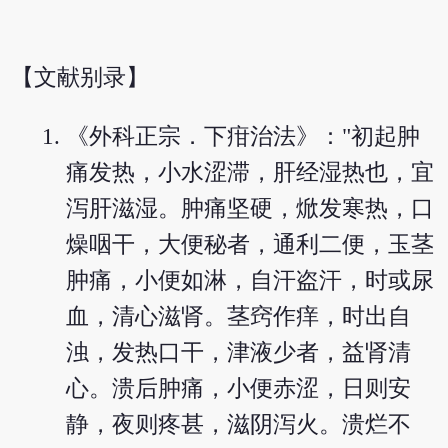
【文献别录】
《外科正宗．下疳治法》："初起肿
痛发热，小水涩滞，肝经湿热也，宜
泻肝滋湿。肿痛坚硬，焮发寒热，口
燥咽干，大便秘者，通利二便，玉茎
肿痛，小便如淋，自汗盗汗，时或尿
血，清心滋肾。茎窍作痒，时出自
浊，发热口干，津液少者，益肾清
心。溃后肿痛，小便赤涩，日则安
静，夜则疼甚，滋阴泻火。溃烂不