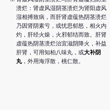
溃烂：肾虚风湿阴茎溃烂为肾阳虚风
湿相搏致病，而肝肾虚蕴热阴茎溃烂
乃因肾阴素亏，或忧思郁怒，相火内
灼，肝经火燥，火邪郁结而致。肝肾
虚蕴热阴茎溃烂治宜滋阴降火，补益
肝肾，可用知柏八味丸，或
大补阴
丸
，外用海浮散，桃仁散。