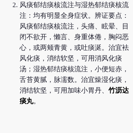
风痰郁结痰核流注与湿热郁结痰核流
注：均有明显全身症状。辨证要点：
风痰郁结痰核流注，头痛、眩晕、目
闭不欲开，懒言、身重体倦，胸闷恶
心，或两颊青黄，或吐痰涎。治宜袪
风化痰，消结软坚，可用消风化痰
汤；湿热郁结痰核流注，小便短赤，
舌苔黄腻，脉濡数。治宜燥湿化痰，
消结软坚，可用加味小胃丹、
竹沥达
痰丸
。