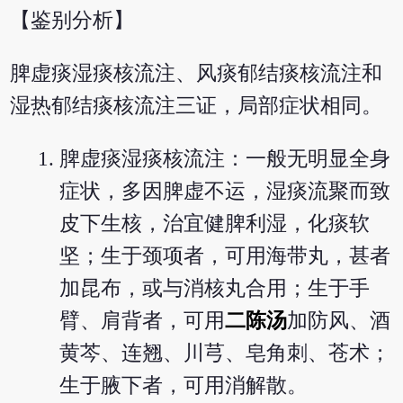
【鉴别分析】
脾虚痰湿痰核流注、风痰郁结痰核流注和
湿热郁结痰核流注三证，局部症状相同。
脾虚痰湿痰核流注：一般无明显全身
症状，多因脾虚不运，湿痰流聚而致
皮下生核，治宜健脾利湿，化痰软
坚；生于颈项者，可用海带丸，甚者
加昆布，或与消核丸合用；生于手
臂、肩背者，可用
二陈汤
加防风、酒
黄芩、连翘、川芎、皂角刺、苍术；
生于腋下者，可用消解散。