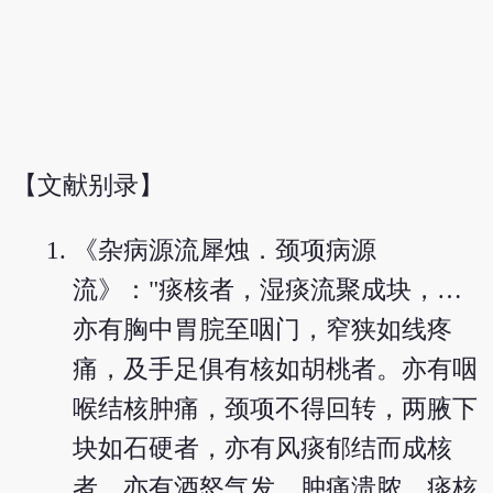
【文献别录】
《杂病源流犀烛．颈项病源
流》："痰核者，湿痰流聚成块，…
亦有胸中胃脘至咽门，窄狭如线疼
痛，及手足俱有核如胡桃者。亦有咽
喉结核肿痛，颈项不得回转，两腋下
块如石硬者，亦有风痰郁结而成核
者，亦有酒怒气发，肿痛溃脓，痰核