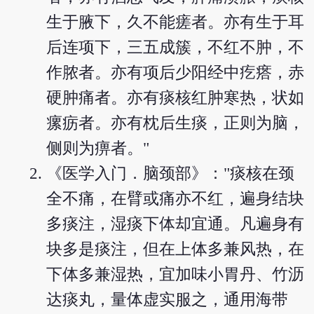
生于腋下，久不能瘥者。亦有生于耳
后连项下，三五成簇，不红不肿，不
作脓者。亦有项后少阳经中疙瘩，赤
硬肿痛者。亦有痰核红肿寒热，状如
瘰疬者。亦有枕后生痰，正则为脑，
侧则为痹者。"
《医学入门．脑颈部》："痰核在颈
全不痛，在臂或痛亦不红，遍身结块
多痰注，湿痰下体却宜通。凡遍身有
块多是痰注，但在上体多兼风热，在
下体多兼湿热，宜加味小胃丹、竹沥
达痰丸，量体虚实服之，通用海带