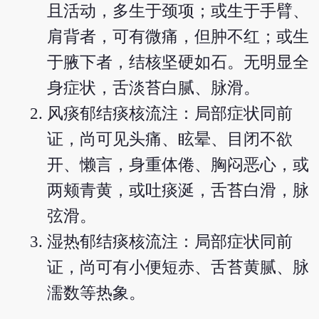
且活动，多生于颈项；或生于手臂、
肩背者，可有微痛，但肿不红；或生
于腋下者，结核坚硬如石。无明显全
身症状，舌淡苔白腻、脉滑。
风痰郁结痰核流注：局部症状同前
证，尚可见头痛、眩晕、目闭不欲
开、懒言，身重体倦、胸闷恶心，或
两颊青黄，或吐痰涎，舌苔白滑，脉
弦滑。
湿热郁结痰核流注：局部症状同前
证，尚可有小便短赤、舌苔黄腻、脉
濡数等热象。