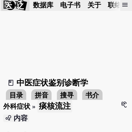
医 砭
menu
数据库
电子书
关于
联络我
中医症状鉴别诊断学
book_2
目录
拼音
搜寻
书介
hearing
痰核流注
外科症状
»
bubble_chart
内容