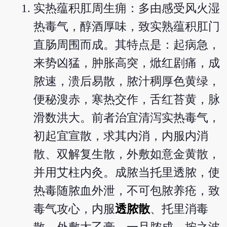
实热蕴积肛周生痈：多由感受风火湿
热毒气，醇酒厚味，致实熟蕴积肛门
直肠周围而成。其特点是：起病急，
来势凶猛，肿胀高突，焮红剧痛，成
脓速，溃后易散，脓汁稠厚色黄绿，
便秘溲赤，寒热交作，舌红苔黄，脉
滑数洪大。前者治宜清泻实热毒气，
初起宜宣散，求其内消，内服内消
散、双解复生散，外敷如意金黄散，
并用艾柱内灸。成脓当托里透脓，使
热毒随脓血外泄，不可包脓养疮，致
毒气攻心，内服
透脓散
、托里消毒