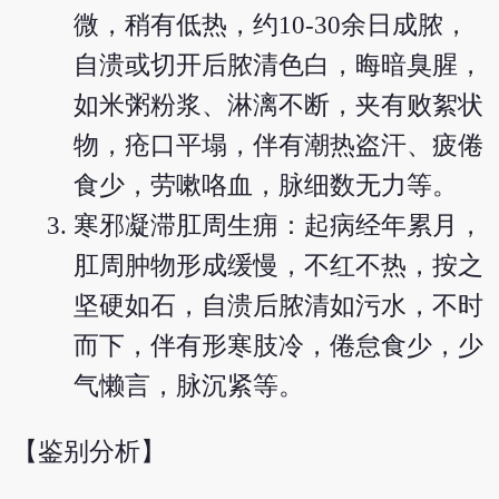
微，稍有低热，约10-30余日成脓，
自溃或切开后脓清色白，晦暗臭腥，
如米粥粉浆、淋漓不断，夹有败絮状
物，疮口平塌，伴有潮热盗汗、疲倦
食少，劳嗽咯血，脉细数无力等。
寒邪凝滞肛周生痈：起病经年累月，
肛周肿物形成缓慢，不红不热，按之
坚硬如石，自溃后脓清如污水，不时
而下，伴有形寒肢冷，倦怠食少，少
气懒言，脉沉紧等。
【鉴别分析】