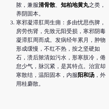
脓，兼服
清骨散
、
知柏地黄丸
之类，
养阴固本。
寒邪凝滞肛周生痈：多由忧思伤脾，
房劳伤肾，先致元阳受损，寒邪阴毒
凝滞肛周而成。发病经年累月，肿物
形成缓慢，不红不热，按之坚硬如
石，溃后脓清如污水，形寒肢冷，倦
怠少气，脉沉紧，是其特点。治宜却
寒散结，温阳固本，内服
阳和汤
，外
用桂麝散。