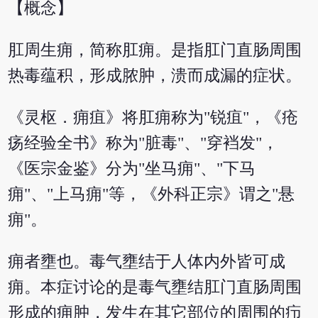
【概念】
肛周生痈，简称肛痈。是指肛门直肠周围
热毒蕴积，形成脓肿，溃而成漏的症状。
《灵枢．痈疽》将肛痈称为"锐疽"，《疮
疡经验全书》称为"脏毒"、"穿裆发"，
《医宗金鉴》分为"坐马痈"、"下马
痈"、"上马痈"等，《外科正宗》谓之"悬
痈"。
痈者壅也。毒气壅结于人体内外皆可成
痈。本症讨论的是毒气壅结肛门直肠周围
形成的痈肿，发生在其它部位的周围的疖