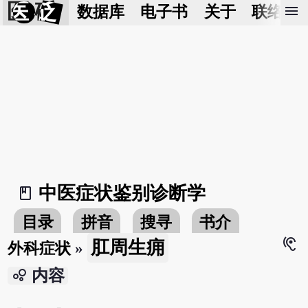
医 砭
menu
数据库
电子书
关于
联络我
中医症状鉴别诊断学
book_2
目录
拼音
搜寻
书介
hearing
肛周生痈
外科症状
»
bubble_chart
内容