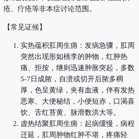
疮、疔疮等非本症讨论范围。
【常见证候】
实热蕴积肛周生痈：发病急骤，肛周
突然出现形如桃李的肿物，红肿热
痛、拒按，继则迅速肿胀突起，多数
5-7日成脓，自溃或切开后脓多稠
厚，色呈黄绿，夹有血液，伴有发热
恶寒、大便秘结，小便短赤，口渴喜
饮、舌红苔黄、脉滑数洪大等。
虚热结聚肛周生痈：起病缓慢，病程
迁延，肛周肿物红肿不堪，疼痛轻