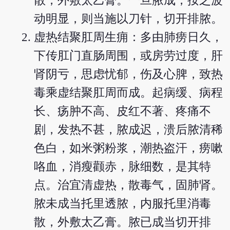
散，外敷太乙膏。一旦脓成，按之波
动明显，则当施以刀针，切开排脓。
虚热结聚肛周生痈：多由肺痨日久，
下传肛门直肠周围，或房劳过度，肝
肾阴亏，思虑忧郁，伤及心脾，致热
毒乘虚结聚肛周而成。起病缓、病程
长、疡肿不高、皮红不著、疼痛不
剧，发热不甚，脓成迟，溃后脓清稀
色白，如米粥粉浆，潮热盗汗，痨嗽
咯血，消瘦颧赤，脉细数，是其特
点。治宜清虚热，散毒气，固肺肾。
脓未成当托里透脓，内服托里消毒
散，外敷太乙膏。脓已成当切开排