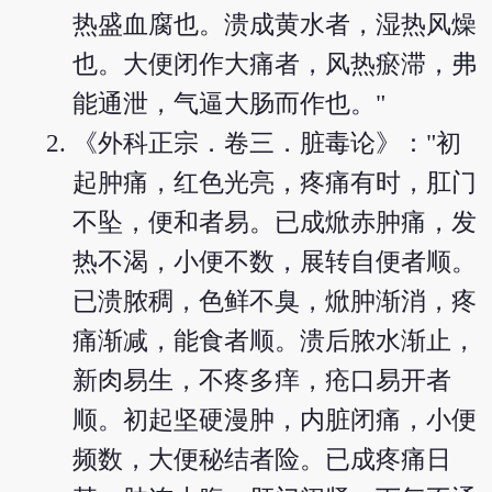
热盛血腐也。溃成黄水者，湿热风燥
也。大便闭作大痛者，风热瘀滞，弗
能通泄，气逼大肠而作也。"
《外科正宗．卷三．脏毒论》："初
起肿痛，红色光亮，疼痛有时，肛门
不坠，便和者易。已成焮赤肿痛，发
热不渴，小便不数，展转自便者顺。
已溃脓稠，色鲜不臭，焮肿渐消，疼
痛渐减，能食者顺。溃后脓水渐止，
新肉易生，不疼多痒，疮口易开者
顺。初起坚硬漫肿，内脏闭痛，小便
频数，大便秘结者险。已成疼痛日