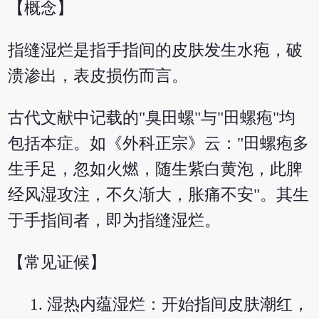
【概念】
指缝湿烂是指手指间的皮肤发生水疱，破
溃渗出，表皮损伤而言。
古代文献中记载的"臭田螺"与"田螺疱"均
包括本症。如《外科正宗》云："田螺疱多
生手足，忽如火燃，随生紫白黄泡，此脾
经风湿攻注，不久渐大，胀痛不安"。其生
于手指间者，即为指缝湿烂。
【常见证候】
湿热内蕴湿烂：开始指间皮肤潮红，