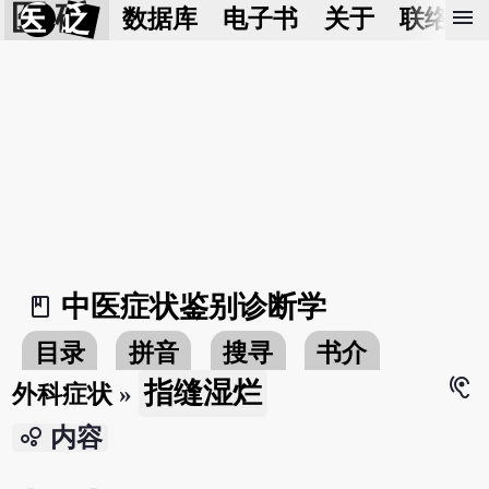
医 砭
menu
数据库
电子书
关于
联络我
中医症状鉴别诊断学
book_2
目录
拼音
搜寻
书介
hearing
指缝湿烂
外科症状
»
bubble_chart
内容