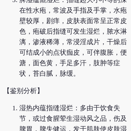
在性水疱，常波及手指及手掌，水疱
壁较厚，剧痒，皮肤表面常呈正常皮
色，疱破后指缝可发生湿烂，脓水淋
漓，渗液稀薄，常浸淫成片，干燥后
可结成小的点状痂皮，可伴腹胀，便
溏，面色黄，手足多汗，肢肿等症
状，苔白腻，脉缓。
【鉴别分析】
湿热内蕴指缝湿烂：多由于饮食失
节，或过食腥荤生湿动风之品，伤及
脾胃，脾失健运，发于肌肤使皮肤湿