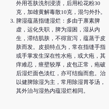
外用苍肤洗剂浸渍，后用松花粉30
克，加雄黄解毒散10克，混匀外扑。
脾湿蕴蒸指缝湿烂：多由于禀素脾
虚，运化失职，脾为湿困，湿从内
生，滞结肌肤，不得宣泻，蕴蒸于皮
肤而发。皮损特点为，常在指缝手指
或手掌发生深在性水疱，或大疱，其
痒难忍，疶壁较厚，皮包正常，疱破
后湿烂面色淡红，亦可结痂而愈。治
以健脾除湿为主，常用除湿胃苓汤，
其外治与湿热内蕴湿烂相同。