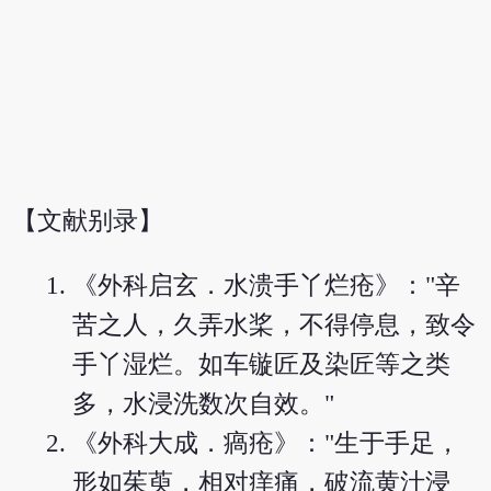
【文献别录】
《外科启玄．水溃手丫烂疮》："辛
苦之人，久弄水桨，不得停息，致令
手丫湿烂。如车镟匠及染匠等之类
多，水浸洗数次自效。"
《外科大成．瘑疮》："生于手足，
形如茱萸，相对痒痛，破流黄汁浸