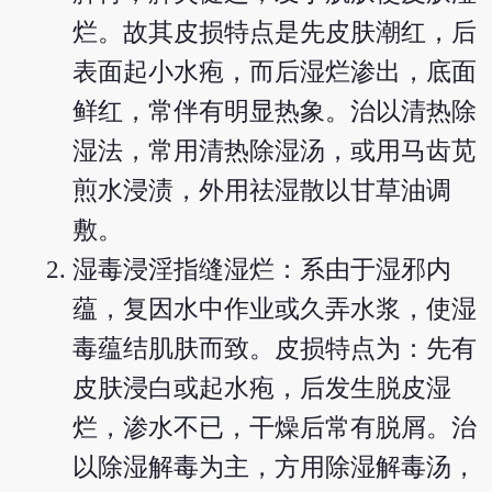
烂。故其皮损特点是先皮肤潮红，后
表面起小水疱，而后湿烂渗出，底面
鲜红，常伴有明显热象。治以清热除
湿法，常用清热除湿汤，或用马齿苋
煎水浸渍，外用祛湿散以甘草油调
敷。
湿毒浸淫指缝湿烂：系由于湿邪内
蕴，复因水中作业或久弄水浆，使湿
毒蕴结肌肤而致。皮损特点为：先有
皮肤浸白或起水疱，后发生脱皮湿
烂，渗水不已，干燥后常有脱屑。治
以除湿解毒为主，方用除湿解毒汤，