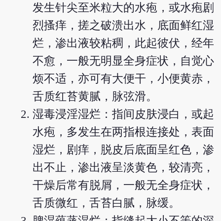
发生针尖至米粒大的水疱，或水疱剧
烈搔痒，搓之破溃出水，底面鲜红湿
烂，渗出液较粘稠，此起彼伏，经年
不愈，一般无明显全身症状，自觉心
烦不适，亦可有大便干，小便黄赤，
舌质红苔黄腻，脉弦滑。
湿毒浸淫湿烂：指间皮肤浸白，或起
水疱，多发生在两指根连接处，表面
湿烂，剧痒，脱皮后底面呈红色，渗
出不止，渗出液呈淡黄色，较清亮，
干燥后常有脱屑，一般无全身症状，
舌质微红，舌苔白腻，脉缓。
脾湿蕴蒸湿烂：指缝起大小不等的深