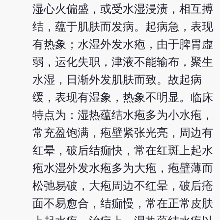
湿心火偏盛，或受水湿浸渍，相互搏
结，蕴于肌肤而发病。起病急，表现
有热象；水湿外发水疱，由于脾胃虚
弱，运化失职，津液不能输布，聚生
水湿，日渐外发肌肤而致。故起病
缓，表现有湿象，热象不明显。临床
特点为：湿热蕴结水疱多为小水疱，
常充盈饱满，疱壁紧张光亮，周边有
红晕，破后结痂快，常在红斑上起水
疱水湿外发水疱多为大疱，疱壁薄而
松弛易破，大疱周边不红晕，破后疮
面不易愈合，结痂慢，常在正常皮肤