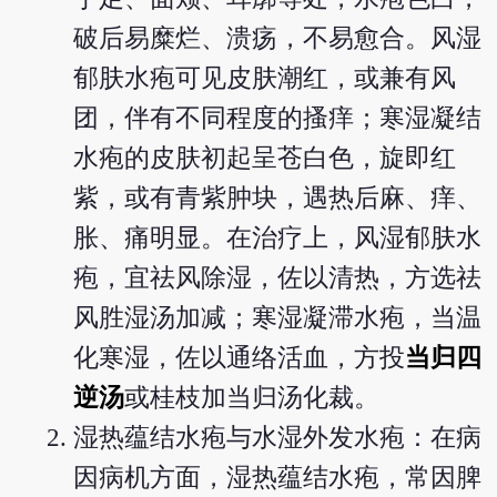
破后易糜烂、溃疡，不易愈合。风湿
郁肤水疱可见皮肤潮红，或兼有风
团，伴有不同程度的搔痒；寒湿凝结
水疱的皮肤初起呈苍白色，旋即红
紫，或有青紫肿块，遇热后麻、痒、
胀、痛明显。在治疗上，风湿郁肤水
疱，宜祛风除湿，佐以清热，方选祛
风胜湿汤加减；寒湿凝滞水疱，当温
化寒湿，佐以通络活血，方投
当归四
逆汤
或桂枝加当归汤化裁。
湿热蕴结水疱与水湿外发水疱：在病
因病机方面，湿热蕴结水疱，常因脾