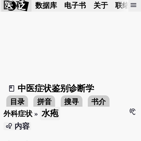
医 砭
menu
数据库
电子书
关于
联络我
中医症状鉴别诊断学
book_2
目录
拼音
搜寻
书介
hearing
水疱
外科症状
»
bubble_chart
内容