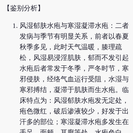
【鉴别分析】
风湿郁肤水疱与寒湿凝滞水疱：二者
发病与季节有明显关系，前者以春夏
秋季多见，此时天气温暖，腠理疏
松，风湿易浸淫肌肤，郁而不发引起
水疱后者常发于冬季，严冬时节，寒
邪侵肤，经络气血运行受阻，水湿与
寒邪搏结，凝滞于肌肤而生水疱。临
床特点为：风湿郁肤水疱发无定处，
疱色微红，破后渗液较少，好发于出
汗多的部位；寒湿凝滞水疱多发生在
手足、面颊、耳廓等处，水疱色白，