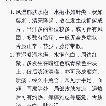
风湿郁肤水疱：水疱小如针尖，状如
粟米，清亮隆起，散在发生或拥簇成
片，出汗多的部位较多，或可伴有风
团，多数有搔痒，一般无全身症状。
舌质正常，苔少，脉浮带数。
寒湿凝滞水疱：水疱色白，周边红
紫，多发生在暗红色或青紫色肿块
上，破后渗液清稀，亦可形成糜烂、
溃疡，经久不愈合，常见于手足、面
颊、耳廓等处，局部皮肤发凉，遇热
后可有灼热、痒痛难忍等感觉。舌质
淡，苔白，脉沉迟。