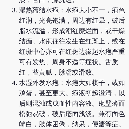
湿热蕴结水疱：水疱大小不一，疱色
红润，光亮饱满，周边有红晕，破后
脂水流溢，形成潮红糜烂面，或干燥
结痂。水疱往往发生在红斑上，或在
红斑中心亦可在红斑边缘起水疱严重
可有发热、周身不适等症状。舌质
红，苔黄腻，脉濡或滑数。
水湿外发水疱：水疱大如棋子，或如
鸡蛋，甚至更大。疱液初起澄清，以
后则混浊或成血性内容液。疱壁薄而
松弛易破，破后疮面浅淡。兼有面色
㿠白，肢体困倦，纳呆，便溏等症。