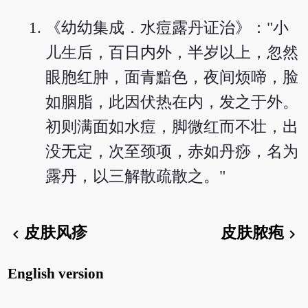
《幼幼集成．水痘露丹证治》："小
儿生后，百日内外，半岁以上，忽然
眼胞红肿，面青黯色，夜间烦啼，脸
如胭脂，此因伏热在内，发之于外。
初则满面如水痘，脚微红而不壮，出
没无定，次至颈项，赤如丹痧，名为
露丹，以三解散疏散之。"
皮肤风疹
皮肤脓疱
chevron_left
chevron_right
English version