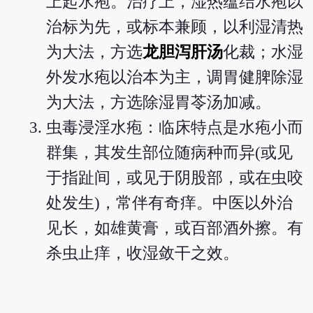
上起水疱。治疗上，湿热蕴结水疱以
治标为先，或标本兼顾，以利湿清热
为大法，方选
龙胆泻肝汤
化裁；水湿
外发水疱以治本为主，调胃健脾除湿
为大法，方选除湿胃苓汤加减。
虫毒浸淫水疱：临床特点是水疱小而
群集，其发生部位随病种而异(或见
于指趾间，或见于阴股部，或在虫咬
处发生)，常伴有奇痒。中医以外治
见长，如雄黄膏，或百部酒外擦。有
杀虫止痒，收湿敛干之效。