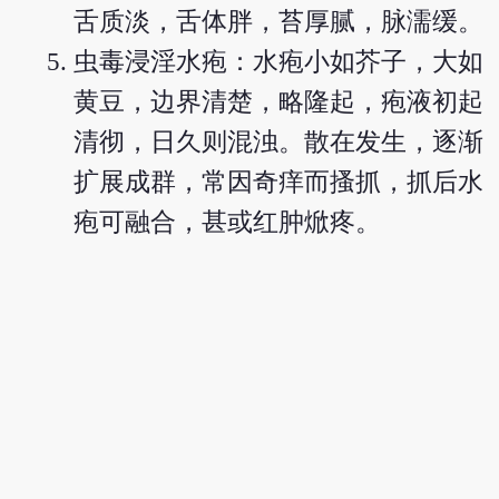
舌质淡，舌体胖，苔厚腻，脉濡缓。
虫毒浸淫水疱：水疱小如芥子，大如
黄豆，边界清楚，略隆起，疱液初起
清彻，日久则混浊。散在发生，逐渐
扩展成群，常因奇痒而搔抓，抓后水
疱可融合，甚或红肿焮疼。