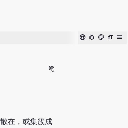
language
bug_report
color_lens
format_size
menu
hearing
发散在，或集簇成