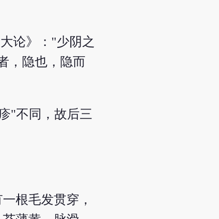
大论》："少阴之
疹者，隐也，隐而
白疹"不同，故后三
有一根毛发贯穿，