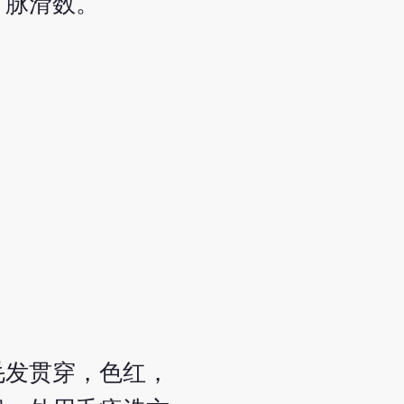
，脉滑数。
毛发贯穿，色红，