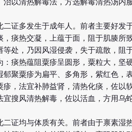
。治以清热解毒法，方选解毒清热汤内
此二证多发生于成年人。前者主要好发
痰，痰热交凝，上蕴于面，阻于肌腠所
唇等处，乃因风湿侵袭，失于疏散，阻
为：痰热蕴阻粟疹呈圆形，粟粒大，坚
湿郁聚粟疹为扁平、多角形，紫红色，
粟疹，法宜补肺益肾，清热化痰，佐以
法宜搜风清热解毒，佐以活血，方用乌
此二证均与体质有关。前者由于禀素湿