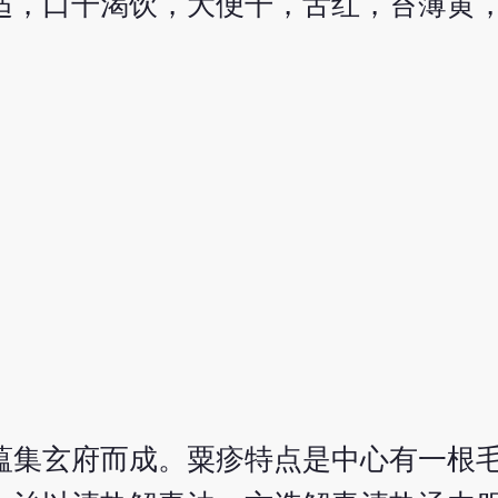
适，口干渴饮，大便干，舌红，苔薄黄
蕴集玄府而成。粟疹特点是中心有一根