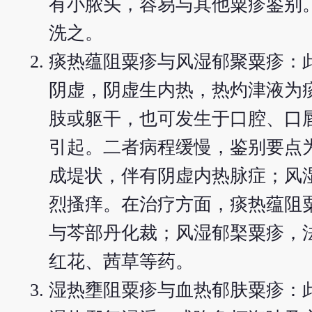
有小脓头，容易与其他粟疹鉴别
洗之。
痰热蕴阻粟疹与风湿郁聚粟疹：
阴虚，阴虚生内热，热灼津液为
肢或躯干，也可发生于口腔、口
引起。二者病程缓慢，鉴别要点
成堤状，伴有阴虚内热脉症；风
烈搔痒。在治疗方面，痰热蕴阻
与芩部丹化裁；风湿郁棸粟疹，
红花、茜草等药。
湿热壅阻粟疹与血热郁肤粟疹：