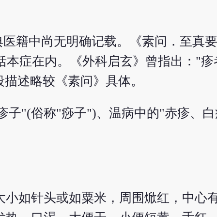
典医籍中尚无明确记载。《素问．至真要
包括本症在内。《外科启玄》曾指出："
这段描述略较《素问》具体。
子"(俗称"痧子")、温病中的"赤疹、
大小如针头或如粟米，周围焮红，中心