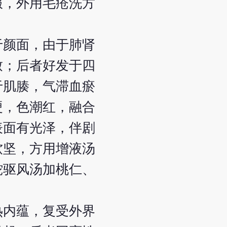
服，外用毛疮洗方
于颜面，由于肺肾
致；后者好发于四
于肌腠，气滞血瘀
硬，色潮红，融合
表面有光泽，伴剧
软坚，方用增液汤
蛇驱风汤加桃仁、
热内蕴，复受外界