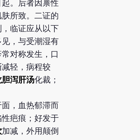
引起。后者因禀性
肌肤所致。二证的
别，临证应从以下
多见，与受潮湿有
疹常对称发生，口
渐减轻，病程较
龙胆泻肝汤
化裁；
于面，血热郁滞而
陷性疤痕；好发于
饮
加减，外用颠倒