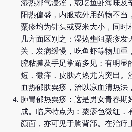
湿热邪气浸淫，或吃鱼虾海味及
阳热偏盛，内服或外用药物不当
粟疹均为针头或粟米大小，同时
几方面区别之：湿热壅阻粟疹发
关，发病缓慢，吃鱼虾等物加重
腔粘膜及手足掌跖多见；有明显
短，微痒，皮肤灼热尤为突出。
血热郁肤粟疹，治以凉血清热法
肺胃郁热粟疹：这是男女青春期
成。临床特点为：粟疹色微红，
颜面，亦可见于胸背部。在治疗