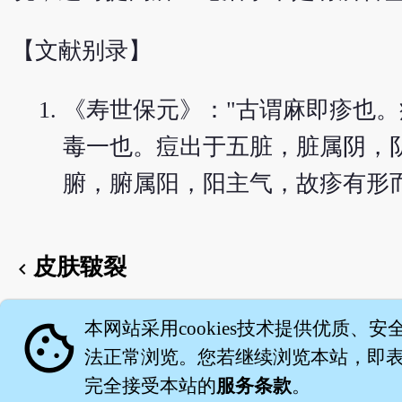
【文献别录】
《寿世保元》："古谓麻即疹也
毒一也。痘出于五脏，脏属阴，
腑，腑属阳，阳主气，故疹有形
皮肤皲裂
chevron_left
English version
cookie
本网站采用cookies技术提供优质、安
法正常浏览。您若继续浏览本站，即表示
完全接受本站的
服务条款
。