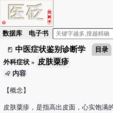
医
砭
沈
药
home
子
数据库
电子书
中医症状鉴别诊断学
目录
book_2
皮肤粟疹
外科症状
»
内容
bubble_chart
【概念】
皮肤粟疹，是指高出皮面，心实饱满