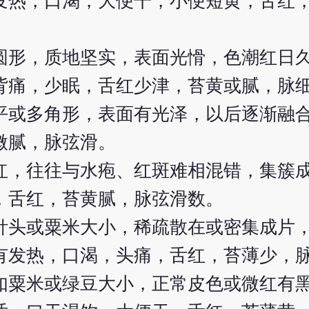
发热，口渴，大便干，小便短黄，舌红
圆形，质地坚实，表面光愲，色潮红日
背痛，少眠，舌红少津，苔黄或腻，脉
平或多角形，表面有光泽，以后逐渐融
微腻，脉弦滑。
红，往往与水疱、红斑难相混错，集簇
，舌红，苔黄腻，脉弦滑数。
针头或粟米大小，稀疏散在或密集成片
有发热，口渴，头痛，舌红，苔薄少，
如粟米或绿豆大小，正常皮色或微红有