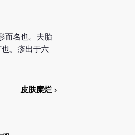
形而名也。夫胎
有也。疹出于六
皮肤糜烂
chevron_right