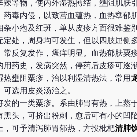
辛辣等物，使内外湿热搏结，壅阻肌肤
，药毒内侵，以致营血蕴热，血热壅郁
相杂小疱及红斑，单从皮疹方面很难鉴
无定处，周身均可发生，但以四肢屈侧
，常反复发作，瘙痒明显。血热郁肤粟
的用药史，发病突然，停药后皮疹可逐
湿热壅阻粟疹，治以利湿清热法，常用
，可选用皮炎汤治之。
好发的一类粟疹。系由肺胃有热，上蒸
有黑头，可挤出粉刺，愈后可有小的凹
上，可予清泻肺胃郁热，方投枇杷
清肺