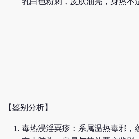
乳白色粉刺，皮肤油亮，身热不
【鉴别分析】
毒热浸淫粟疹：系属温热毒邪，