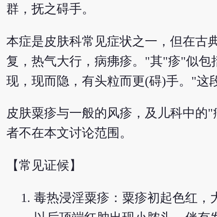
群，抚之碍手。
本症是皮肤科常见症状之一，但在古
复，热气大行，病疿疹。"其"疹"似
现，现而隐，有头粒而更(碍)手。"
皮肤粟疹与一般的风疹，及儿科中的"疹
者不在本文讨论范围。
【常见证候】
毒热浸淫粟疹：粟疹初起色红，