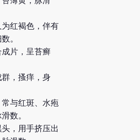
，苔薄黄，脉滑
久为红褐色，伴有
细数。
合成片，呈苔癣
成群，搔痒，身
，常与红斑、水疱
脉滑数。
黑头，用手挤压出