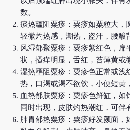
以后顶端红肿出现小脓头，伴有
数。
痰热蕴阻粟疹：粟疹如粟粒大，
轻微灼热感，潮热，盗汗，腰酸
风湿郁聚粟疹：粟疹紫红色，扁
状，搔痒明显，舌红，苔薄黄或
湿热壅阻粟疹：粟疹色正常或浅
热，口渴或渴不欲饮，小便短黄
血热郁肤粟疹：粟疹色鲜缸，如
同时出现，皮肤灼热潮红，可伴
肺胃郁热粟疹：粟疹好发颜面，