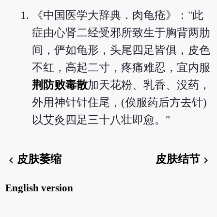
《中国医学大辞典．肉龟疮》："此
症由心肾二经受邪所致生于胸背两肋
间，俨如龟形，头尾四足皆俱，皮色
不红，高起二寸，疼痛难忍，宜内服
荆防败毒散
加天花粉、乳香、没药，
外用神针针住尾，(俟服药后方去针)
以艾灸四足三十八壮即愈。"
皮肤萎缩
皮肤结节
chevron_left
chevron_right
English version