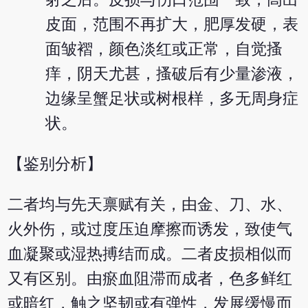
皮面，范围不再扩大，肥厚发硬，表
面皱褶，颜色淡红或正常，自觉搔
痒，阴天尤甚，搔破后有少量渗液，
边缘呈蟹足状或树根样，多无周身症
状。
【鉴别分析】
二者均与先天禀赋有关，由金、刀、水、
火外伤，或过度压迫摩擦而诱发，致使气
血凝聚或湿热搏结而成。二者皮损相似而
又有区别。由瘀血阻滞而成者，色多鲜红
或暗红，触之坚韧或有弹性，发展缓慢而