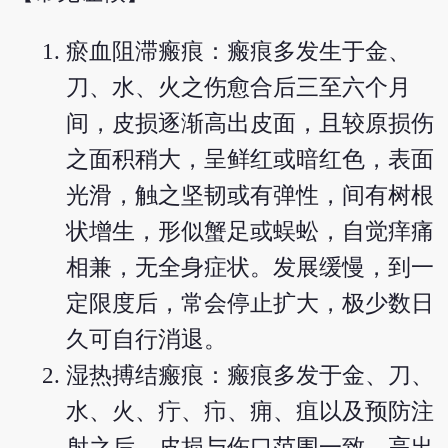
瘀血阻滞瘢痕：瘢痕多发生于金、
刀、水、火之伤愈合后三至六个月
间，皮损逐渐高出皮面，且较原损伤
之面积稍大，呈鲜红或暗红色，表面
光滑，触之坚韧或有弹性，间有树根
状增生，形似蟹足或蜈蚣，自觉痒痛
相兼，无全身症状。发展缓慢，到一
定限度后，常会停止扩大，极少数日
久可自行消退。
湿热搏结瘢痕：瘢痕多发于金、刀、
水、火、疔、疖、痈、疽以及预防注
射之后。皮损与伤口范围一致，高出