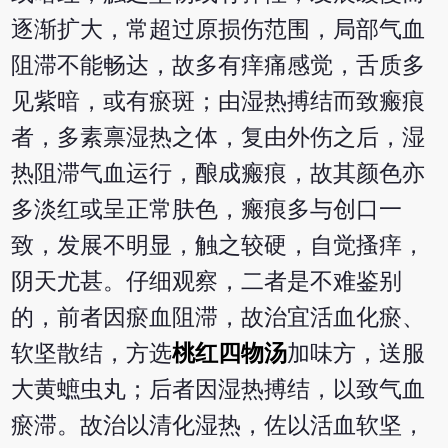
逐渐扩大，常超过原损伤范围，局部气血
阻滞不能畅达，故多有痒痛感觉，舌质多
见紫暗，或有瘀斑；由湿热搏结而致瘢痕
者，多素禀湿热之体，复由外伤之后，湿
热阻滞气血运行，酿成瘢痕，故其颜色亦
多淡红或呈正常肤色，瘢痕多与创口一
致，发展不明显，触之较硬，自觉搔痒，
阴天尤甚。仔细观察，二者是不难鉴别
的，前者因瘀血阻滞，故治宜活血化瘀、
软坚散结，方选
桃红四物汤
加味方，送服
大黄蟅虫丸；后者因湿热搏结，以致气血
瘀滞。故治以清化湿热，佐以活血软坚，