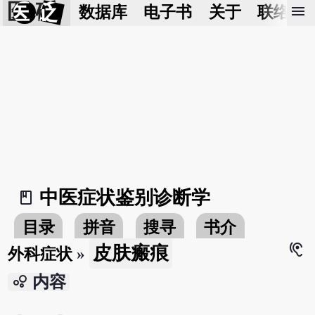
医 砭
menu
数据库
电子书
关于
联络我
中医症状鉴别诊断学
book_2
目录
拼音
搜寻
书介
hearing
皮肤瘢痕
外科症状
»
bubble_chart
内容