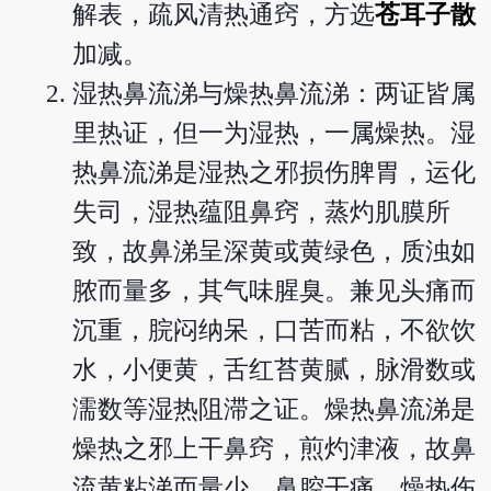
解表，疏风清热通窍，方选
苍耳子散
加减。
湿热鼻流涕与燥热鼻流涕：两证皆属
里热证，但一为湿热，一属燥热。湿
热鼻流涕是湿热之邪损伤脾胃，运化
失司，湿热蕴阻鼻窍，蒸灼肌膜所
致，故鼻涕呈深黄或黄绿色，质浊如
脓而量多，其气味腥臭。兼见头痛而
沉重，脘闷纳呆，口苦而粘，不欲饮
水，小便黄，舌红苔黄腻，脉滑数或
濡数等湿热阻滞之证。燥热鼻流涕是
燥热之邪上干鼻窍，煎灼津液，故鼻
流黄粘涕而量少，鼻腔干痛，燥热伤