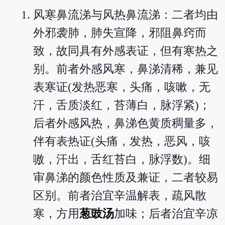
风寒鼻流涕与风热鼻流涕：二者均由
外邪袭肺，肺失宣降，邪阻鼻窍而
致，故同具有外感表证，但有寒热之
别。前者外感风寒，鼻涕清稀，兼见
表寒证(发热恶寒，头痛，咳嗽，无
汗，舌质淡红，苔薄白，脉浮紧)；
后者外感风热，鼻涕色黄质稠量多，
伴有表热证(头痛，发热，恶风，咳
嗷，汗出，舌红苔白，脉浮数)。细
审鼻涕的颜色性质及兼证，二者较易
区别。前者治宜辛温解表，疏风散
寒，方用
葱豉汤
加味；后者治宜辛凉