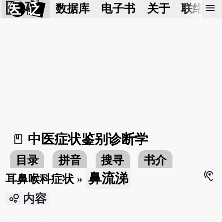
医 砭
menu
数据库
电子书
关于
联络我
中医症状鉴别诊断学
book_2
目录
拼音
搜寻
书介
hearing
鼻流涕
耳鼻喉科症状
»
bubble_chart
内容