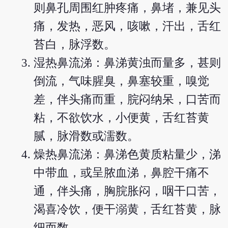
则鼻孔周围红肿疼痛，鼻堵，兼见头
痛，发热，恶风，咳嗽，汗出，舌红
苔白，脉浮数。
湿热鼻流涕：鼻涕黄浊而量多，甚则
倒流，气味腥臭，鼻塞较重，嗅觉
差，伴头痛而重，脘闷纳呆，口苦而
粘，不欲饮水，小便黄，舌红苔黄
腻，脉滑数或濡数。
燥热鼻流涕：鼻涕色黄质粘量少，涕
中带血，或呈脓血涕，鼻腔干痛不
通，伴头痛，胸脘胀闷，咽干口苦，
渴喜冷饮，便干溺黄，舌红苔黄，脉
细而数。