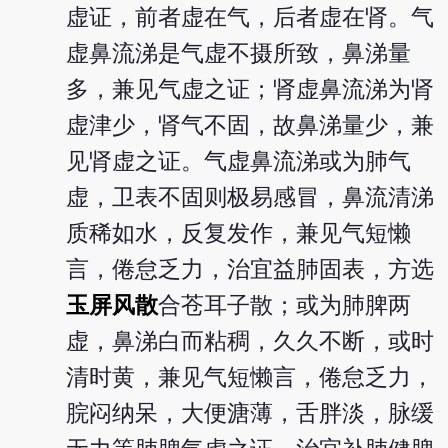
虚证，前者虚在气，后者虚在肾。气
虚鼻流涕是气虚不摄所致，鼻涕量
多，兼见气虚之证；肾虚鼻流涕为肾
虚津少，肾气不固，故鼻涕量少，兼
见肾虚之证。气虚鼻流涕或为肺气
虚，卫表不固则极易感冒，鼻流清涕
质稀如水，反复发作，兼见气短懒
言，倦怠乏力，治宜益肺固表，方选
玉屏风散
合苍耳子散；或为肺脾两
虚，鼻涕白而粘稠，久久不断，或时
清时黄，兼见气短懒言，倦怠乏力，
脘闷纳呆，大便溏薄，舌胖淡，脉缓