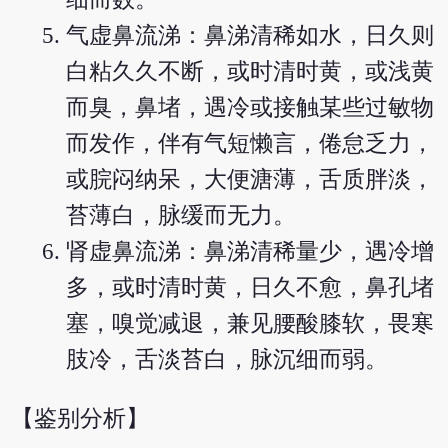
气虚鼻流涕：鼻涕清稀如水，日久则
白粘久久不断，或时清时黄，或浅黄
而臭，鼻堵，遇冷或接触某些过敏物
而发作，伴有气短懒言，倦怠乏力，
或脘闷纳呆，大便溏薄，舌质胖淡，
苔薄白，脉缓而无力。
肾虚鼻流涕：鼻涕清稀量少，遇冷增
多，或时清时黄，日久不愈，鼻孔堵
塞，嗅觉减退，兼见腰酸膝软，畏寒
肢冷，舌淡苔白，脉沉细而弱。
【鉴别分析】