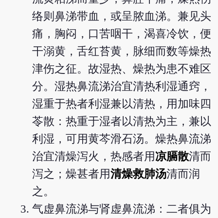
络则鼻涕带血，或呈脓血涕。兼见头
痛，胸闷，口苦咽干，渴喜冷饮，便
干溺黄，舌红苔黄，脉细而数等燥热
津伤之征。故湿热、燥热为患不难区
分。湿热鼻流涕治宜清热利湿通窍，
湿重于热者利湿兼以清热，用加味四
苓散：热重于湿者以清热为主，兼以
利湿，可用黄芩滑石汤。燥热鼻流涕
治宜清燥泻火，热感者用
凉膈散
清而
泻之；燥甚者用
清燥救肺汤
清而润
之。
气虚鼻流涕与肾虚鼻流涕：二者俱为