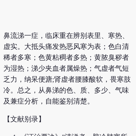
鼻流涕一症，临床重在辨别表里、寒热、
虚实。大抵头痛发热恶风寒为表；色白清
稀者多寒；色黄粘稠者多热；黄脓臭秽者
为湿热；涕少夹血者属燥热；气虚者气短
乏力，纳呆便溏;肾虚者腰膝酸软，畏寒肢
冷。总之，从鼻涕的色、质、多少、气味
及兼症分析，自能鉴别清楚。
【文献别录】