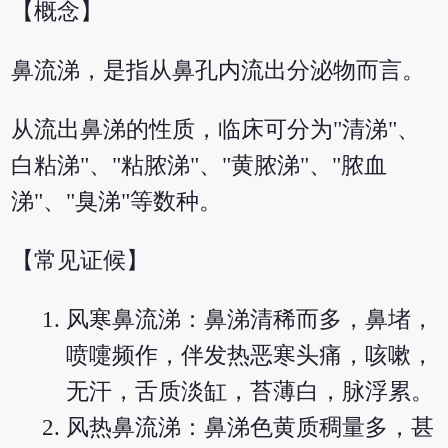
【概念】
鼻流涕，是指从鼻孔内流出分泌物而言。
从流出鼻涕的性质，临床可分为"清涕"、
白粘涕"、"粘脓涕"、"黄脓涕"、"脓血
涕"、"臭涕"等数种。
【常见证候】
风寒鼻流涕：鼻涕清稀而多，鼻堵，
喷嚏频作，伴发热恶寒头痛，咳嗽，
无汗，舌质淡缸，苔薄白，脉浮累。
风热鼻流涕：鼻涕色黄质稠量多，甚