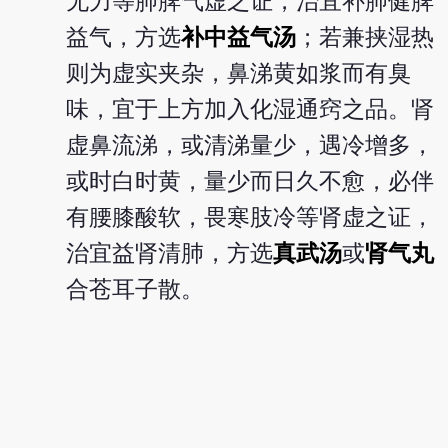
无力等肺脾气虚之证，治宜补肺健脾
益气，方选
补中益气汤
；若兼挟湿热
则为虚实夹杂，鼻涕黄如浆而有臭
味，宜于上方加入化湿通窍之品。肾
虚鼻流涕，或清涕量少，遇冷增多，
或时白时黄，量少而日久不愈，必伴
有腰膝酸软，畏寒肢冷等肾虚之证，
治宜益肾清肺，方选
真武汤
或
肾气丸
合苍耳子散。