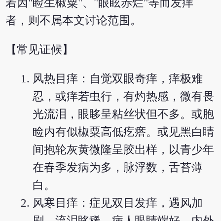
若因"睑生椒粟"、"眼眩赤烂"等而发痒
者，则不属本文讨论范围。
【常见证候】
风热目痒：自觉双眼奇痒，痒极难
忍，或痒若虫行，有灼热感，微有畏
光流泪，眼眵呈粘丝状但不多。或胞
睑内有似椒粟高低疙瘩。或见黑白睛
间抱轮灰黄微隆呈胶出样，以青少年
在春季发病为多，脉浮数，舌苔薄
白。
风寒目痒：症见双目发痒，遇风加
剧，流泪眵稀，病人眼睛端好，内外