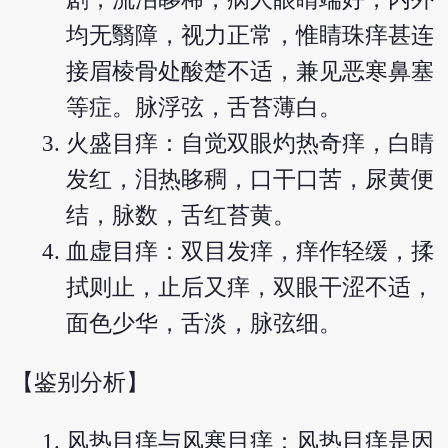
均无翳障，视力正常，惟睛珠痒甚连
接眉棱骨处酸楚不适，兼见恶寒鼻塞
等症。脉浮弦，舌苔薄白。
火盛目痒：自觉双眼灼热奇痒，白睛
发红，泪热眵稠，口干口苦，尿黄便
结，脉数，舌红苔黄。
血虚目痒：双目发痒，痒作轻缓，揉
拭则止，止后又痒，双眼干涩不适，
面色少华，舌淡，脉弦细。
【鉴别分析】
风热目痒与风寒目痒：风热目痒是因