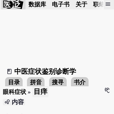
医 砭
menu
数据库
电子书
关于
联络我
中医症状鉴别诊断学
book_2
目录
拼音
搜寻
书介
hearing
目痒
眼科症状
»
bubble_chart
内容