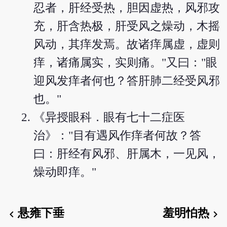
忍者，肝经受热，胆因虚热，风邪攻
充，肝含热极，肝受风之燥动，木摇
风动，其痒发焉。故诸痒属虚，虚则
痒，诸痛属实，实则痛。"又曰："眼
迎风发痒者何也？答肝肺二经受风邪
也。"
《异授眼科．眼有七十二症医
治》："目有遇风作痒者何故？答
曰：肝经有风邪、肝属木，一见风，
燥动即痒。"
悬雍下垂
羞明怕热
chevron_left
chevron_right