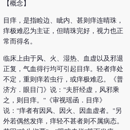
【概念】
目痒，是指睑边、眦内、甚则痒连晴珠，
痒极难忍为主证，但睛珠完好，视力也正
常而得名。
临床上由于风、火、湿热、血虚以及邪退
正复，气血得行均可引起目痒。轻者痒处
不定，重则痒若虫行，或痒极难忍。《普
济方．眼目门》说："夫肝经虚，风邪乘
之，则目痒。"《审视瑶函．目痒》
说："痒者有因风、因火、因血虚者。"另
外若偶然发痒，痒轻不甚者则不属病态。