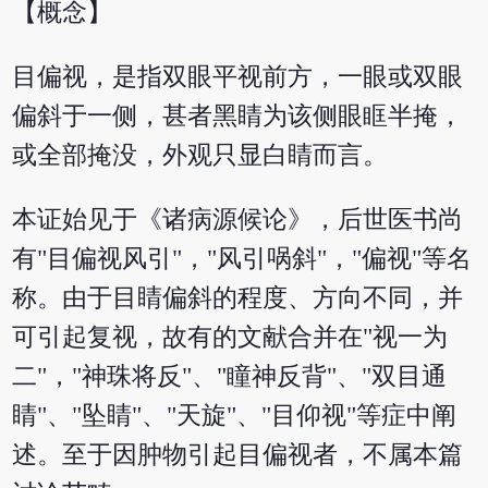
【概念】
目偏视，是指双眼平视前方，一眼或双眼
偏斜于一侧，甚者黑睛为该侧眼眶半掩，
或全部掩没，外观只显白睛而言。
本证始见于《诸病源候论》，后世医书尚
有"目偏视风引"，"风引㖞斜"，"偏视"等名
称。由于目睛偏斜的程度、方向不同，并
可引起复视，故有的文献合并在"视一为
二"，"神珠将反"、"瞳神反背"、"双目通
睛"、"坠睛"、"天旋"、"目仰视"等症中阐
述。至于因肿物引起目偏视者，不属本篇