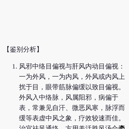
【鉴别分析】
风邪中络目偏视与肝风内动目偏视：
一为外风，一为内风，外风或内风上
扰于目，眼带筋脉偏缓以致目偏视。
外风入中络脉，风属阳邪，病偏于
表，常兼见自汗、微恶风寒，脉浮而
缓等表虚中风之象，疗效较速而佳。
治宜祛风通络，方用羌活胜风汤合
牵