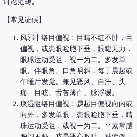
讨论范畴。
【常见证候】
风邪中络目偏视：目睛不红不肿，目
偏视，或患眼睑胞下垂，眼睫无力，
眼球运动受阻，视一为二。多发单
眼。伴眼角、口角㖞斜，每于晨起或
午睡后发觉。兼见恶风、自汗、头
痛、目眩、舌苔薄白、脉浮缓。
痰湿阻络目偏视：骤起目偏视向内或
向外，多发单眼，患眼睑胞下垂，睛
珠运动受阻，或视一为二。平素常感
胸闷不舒，眩晕恶心呕吐，神疲倦