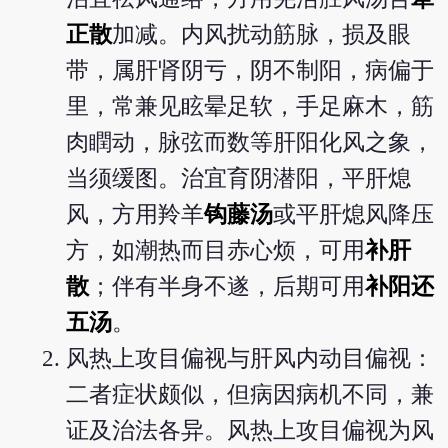
正散
加减。内风扰动筋脉，损及眼
带，属肝肾阴亏，阴不制阳，病偏于
里，常兼见眩晕足软，手足麻木，筋
肉瞤动，脉弦而数等肝阳化风之象，
当须缓图。治宜育阴潜阳，平肝熄
风，方用羚羊
钩藤汤
或平肝熄风降压
方，如潮热而目赤心烦，可用
补肝
散
；伴有半身不遂，后期可用
补阳还
五汤
。
风热上攻目偏视与肝风内动目偏视：
二者症状颇似，但病因病机不同，兼
证及治法各异。风热上攻目偏视为风