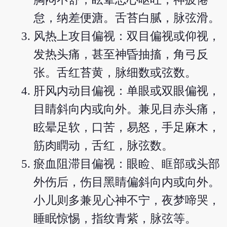
怠，纳差便溏。舌苔白腻，脉弦滑。
风热上攻目偏视：双目偏视或仰视，
发热头痛，甚至神昏抽搐，角弓反
张。舌红苔黄，脉细数或弦数。
肝风内动目偏视：单眼或双眼偏视，
目睛斜向内或向外。兼见目赤头痛，
眩晕足软，口苦，易怒，手足麻木，
筋肉瞤动，舌红，脉弦数。
瘀血阻滞目偏视：眼睑、眶部或头部
外伤后，伤目黑睛偏斜向内或向外。
小儿则多兼见心神不宁，夜梦啼哭，
睡眠惊惕，指纹青紫，脉弦等。