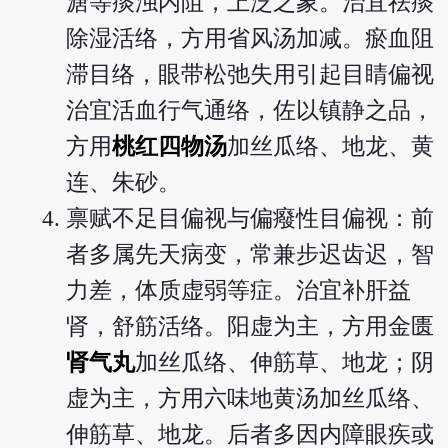
溏等痰浊内阻，上泛之象。治宜祛痰
除湿活络，方用省风汤加减。瘀血阻
滞目络，眼带松弛失用引起目睛偏视
治宜活血行气通络，佐以镇静之品，
方用
桃红四物汤
加丝瓜络、地龙、黄
连、朱砂。
禀赋不足目偏视与偏癈性目偏视：前
者多属先天病变，常兼步迟齿迟，智
力差，体质虚弱等症。治宜补肝益
肾，舒筋活络。阳虚为主，方用金匮
肾气丸
加丝瓜络、伸筋草、地龙；阴
虚为主，方用六味地黄汤加丝瓜络、
伸筋草、地龙。后者多因内障眼疾或