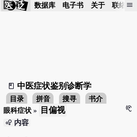
医 砭
menu
数据库
电子书
关于
联络我
中医症状鉴别诊断学
book_2
目录
拼音
搜寻
书介
hearing
目偏视
眼科症状
»
bubble_chart
内容