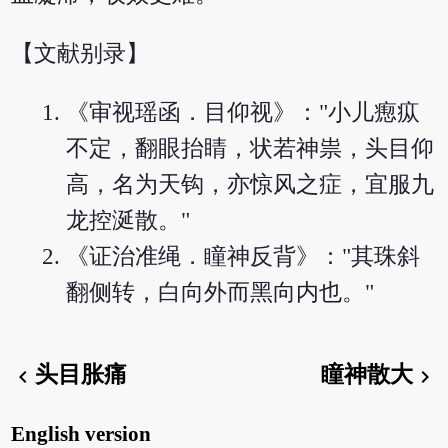
【文献别录】
《审视瑶函．目仰视》："小儿瘛疭
不定，翻眼抬睛，状若神祟，头目仰
高，名为天钩，亦惊风之症，宜服九
龙控涎散。"
《证治准绳．瞳神反背》："其珠斜
翻侧转，白向外而黑向内也。"
头目胀痛
瞳神散大
chevron_left
chevron_right
English version