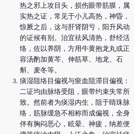
热之邪上攻目头，损伤眼带筋膜，属
实热之证，常见于小儿高热，神昏，
惊厥之后，这与肝肾阴亏，阳升风动
的证候有别。治宜祛风清热，舒经活
络，佐以养阴，方用牛黄抱龙丸或正
容汤酌加黄芩、伸筋草、地龙、石
斛、麦冬等。
痰湿阻络目偏视与瘀血阻滞目偏视：
二证均由脉络受阻，眼带约束失常所
致。然前者为痰湿内生，阻于睛珠脉
络，筋脉缓急不相称而成偏视，全身
伴有胸闷恶心，眩晕、神疲，纳差便