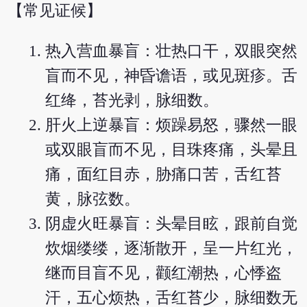
【常见证候】
热入营血暴盲：壮热口干，双眼突然
盲而不见，神昏谵语，或见斑疹。舌
红绛，苔光剥，脉细数。
肝火上逆暴盲：烦躁易怒，骤然一眼
或双眼盲而不见，目珠疼痛，头晕且
痛，面红目赤，胁痛口苦，舌红苔
黄，脉弦数。
阴虚火旺暴盲：头晕目眩，跟前自觉
炊烟缕缕，逐渐散开，呈一片红光，
继而目盲不见，颧红潮热，心悸盗
汗，五心烦热，舌红苔少，脉细数无