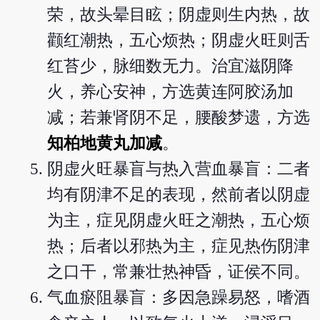
荣，故头晕目眩；阴虚则生内热，故
颧红潮热，五心烦热；阴虚火旺则舌
红苔少，脉细数无力。治宜滋阴降
火，养心安神，方选黄连阿胶汤加
减；若兼肾阴不足，腰酸梦遗，方选
知柏地黄丸加减
。
阴虚火旺暴盲与热入营血暴盲：二者
均有阴津不足的表现，然前者以阴虚
为主，症见阴虚火旺之潮热，五心烦
热；后者以邪热为主，症见热伤阴津
之口干，常兼壮热神昏，证侯不同。
气血瘀阻暴盲：多因急躁易怒，嗜酒