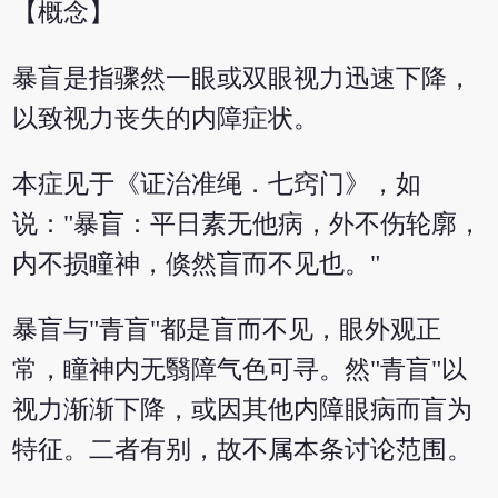
【概念】
暴盲是指骤然一眼或双眼视力迅速下降，
以致视力丧失的内障症状。
本症见于《证治准绳．七窍门》，如
说："暴盲：平日素无他病，外不伤轮廓，
内不损瞳神，倏然盲而不见也。"
暴盲与"青盲"都是盲而不见，眼外观正
常，瞳神内无翳障气色可寻。然"青盲"以
视力渐渐下降，或因其他内障眼病而盲为
特征。二者有别，故不属本条讨论范围。