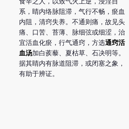
食辛之人，以致气火上逆，浸淫目
系，睛内络脉阻滞，气行不畅，瘀血
内阻，清窍失养。不通则痛，故见头
痛、口苦、苔薄、脉细弦或细涩，治
宜活血化瘀，行气通窍，方选
通窍活
血汤
加白蒺藜、夏枯草、石决明等。
据其睛内有脉道阻滞，或闭塞之象，
有助于辨证。