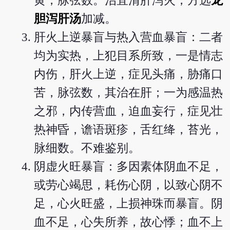
黄，脉弦数。治宜清肝泻火，方选
龙
胆泻肝汤
加减。
肝火上逆暴盲与热入营血暴盲：二者
均为实热，上犯目系所致，一是情志
内伤，肝火上逆，症见头痛，胁痛口
苦，脉弦数，其治在肝；一为感温热
之邪，内传营血，迫血妄行，症见壮
热神昏，谵语斑疹，舌红绛，苔光，
脉细数。不难鉴别。
阴虚火旺暴盲：多因素体阴血不足，
或劳心竭思，耗伤心阴，以致心阴不
足，心火旺盛，上损神珠而暴盲。阴
血不足，心失所养，故心悸；血不上