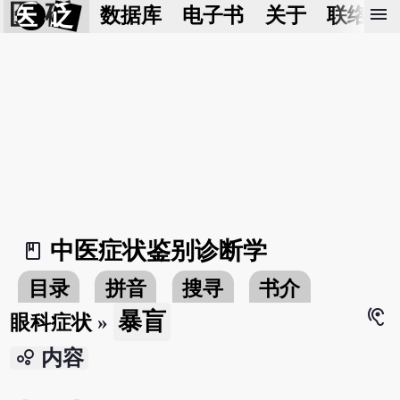
医 砭
menu
数据库
电子书
关于
联络我
中医症状鉴别诊断学
book_2
目录
拼音
搜寻
书介
hearing
暴盲
眼科症状
»
bubble_chart
内容