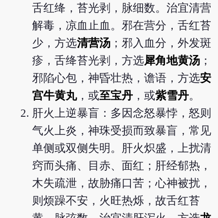
舌红绛，苔光剥，脉细数。治宜清营
解毒，凉血止血。邪在营分，舌红苔
少，方选
清营汤
；邪入血分，外发斑
疹，舌绛苔光剥，方选
犀角地黄汤
；
邪陷心包，神昏壮热，谵语，方选
安
宫牛黄丸
，或
至宝丹
，或
紫雪丹
。
肝火上逆暴盲：多因念怒暴悖，怒则
气火上炎，神珠受损而致暴盲，常见
单侧或双侧失明。肝火炽盛，上扰清
窍而头痛、目赤、面红；肝经郁热，
木失疏泄，故胁痛口苦；心神被扰，
则烦躁不安，火旺热烁，故舌红苔