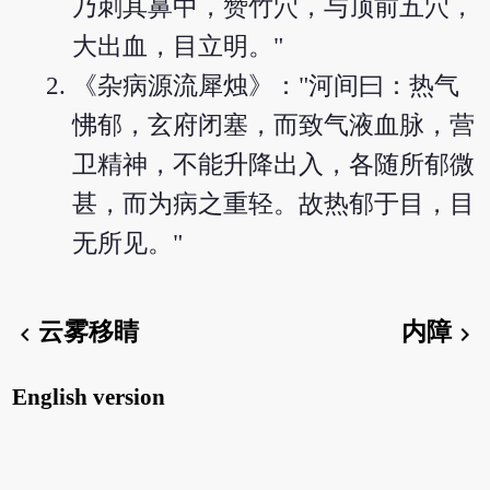
乃刺其鼻中，赞竹穴，与顶前五穴，
大出血，目立明。"
《杂病源流犀烛》："河间曰：热气
怫郁，玄府闭塞，而致气液血脉，营
卫精神，不能升降出入，各随所郁微
甚，而为病之重轻。故热郁于目，目
无所见。"
云雾移睛
内障
chevron_left
chevron_right
English version