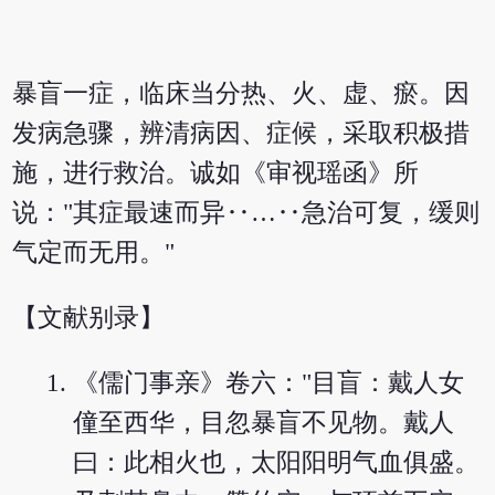
暴盲一症，临床当分热、火、虚、瘀。因
发病急骤，辨清病因、症候，采取积极措
施，进行救治。诚如《审视瑶函》所
说："其症最速而异‥…‥急治可复，缓则
气定而无用。"
【文献别录】
《儒门事亲》卷六："目盲：戴人女
僮至西华，目忽暴盲不见物。戴人
曰：此相火也，太阳阳明气血俱盛。