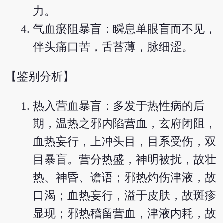
力。
气血瘀阻暴盲：瞬息单眼盲而不见，
伴头痛口苦，舌苔薄，脉细涩。
【鉴别分析】
热入营血暴盲：多发于热性病的后
期，温热之邪内陷营血，玄府闭阻，
血热妄行，上冲头目，目系受伤，双
目暴盲。营分热盛，神明被扰，故壮
热、神昏、谵语；邪热灼伤津液，故
口渴；血热妄行，溢于皮肤，故斑疹
显现；邪热稽留营血，津液内耗，故