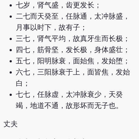
七岁，肾气盛，齿更发长；
二七而天癸至，任脉通，太冲脉盛，
月事以时下，故有子；
三七，肾气平均，故真牙生而长极；
四七，筋骨坚，发长极，身体盛壮；
五七，阳明脉衰，面始焦，发始堕；
六七，三阳脉衰于上，面皆焦，发始
白；
七七，任脉虚，太冲脉衰少，天癸
竭，地道不通，故形坏而无子也。
丈夫