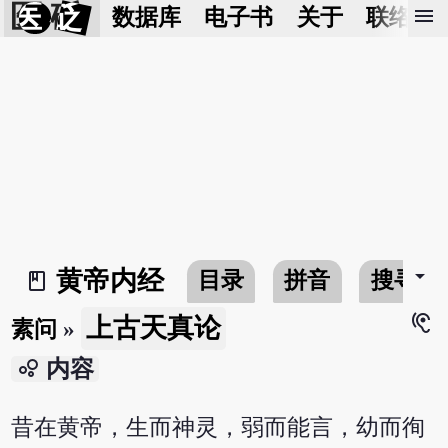
医 砭
menu
数据库
电子书
关于
联络我
arrow_drop_down
黄帝内经
目录
拼音
搜寻
book_2
hearing
上古天真论
素问
»
bubble_chart
内容
昔在黄帝，生而神灵，弱而能言，幼而徇