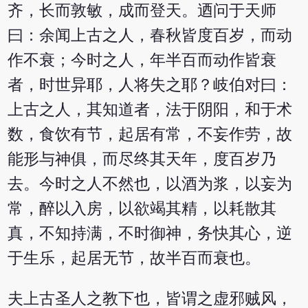
齐，长而敦敏，成而登天。迺问于天师
曰：余闻上古之人，春秋皆度百岁，而动
作不衰；今时之人，年半百而动作皆衰
者，时世异耶，人将失之耶？岐伯对曰：
上古之人，其知道者，法于阴阳，和于术
数，食饮有节，起居有常，不妄作劳，故
能形与神俱，而尽终其天年，度百岁乃
去。今时之人不然也，以酒为浆，以妄为
常，醉以入房，以欲竭其精，以耗散其
真，不知持满，不时御神，务快其心，逆
于生乐，起居无节，故半百而衰也。
夫上古圣人之教下也，皆谓之虚邪贼风，