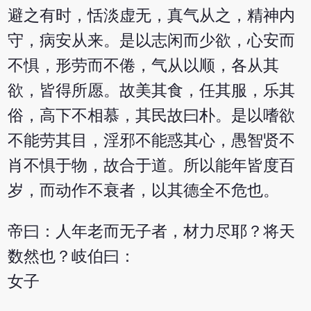
避之有时，恬淡虚无，真气从之，精神内
守，病安从来。是以志闲而少欲，心安而
不惧，形劳而不倦，气从以顺，各从其
欲，皆得所愿。故美其食，任其服，乐其
俗，高下不相慕，其民故曰朴。是以嗜欲
不能劳其目，淫邪不能惑其心，愚智贤不
肖不惧于物，故合于道。所以能年皆度百
岁，而动作不衰者，以其德全不危也。
帝曰：人年老而无子者，材力尽耶？将天
数然也？岐伯曰：
女子