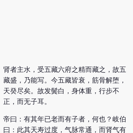
肾者主水，受五藏六府之精而藏之，故五
藏盛，乃能写。今五藏皆衰，筋骨解堕，
天癸尽矣。故发鬓白，身体重，行步不
正，而无子耳。
帝曰：有其年已老而有子者，何也？岐伯
曰：此其天寿过度，气脉常通，而肾气有