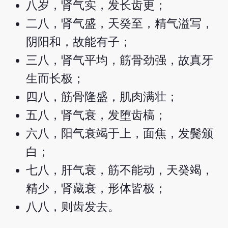
八岁，肾气实，发长齿更；
二八，肾气盛，天癸至，精气溢写，
阴阳和，故能有子；
三八，肾气平均，筋骨劲强，故真牙
生而长极；
四八，筋骨隆盛，肌肉满壮；
五八，肾气衰，发堕齿槁；
六八，阳气衰竭于上，面焦，发鬓颁
白；
七八，肝气衰，筋不能动，天癸竭，
精少，肾藏衰，形体皆极；
八八，则齿发去。