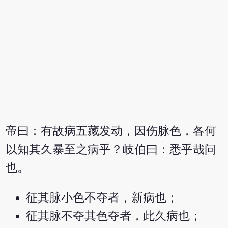
帝曰：有故病五藏发动，因伤脉色，各何
以知其久暴至之病乎？岐伯曰：悉乎哉问
也。
征其脉小色不夺者，新病也；
征其脉不夺其色夺者，此久病也；