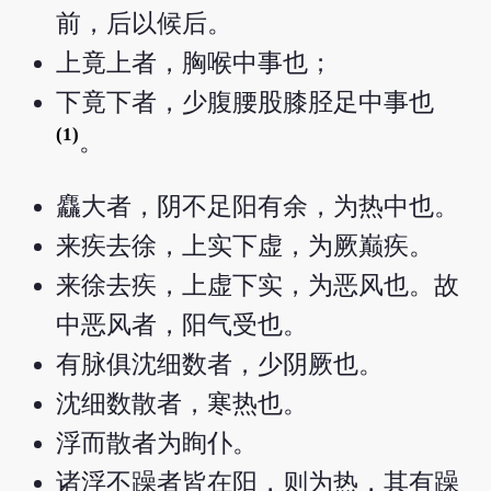
前，后以候后。
上竟上者，胸喉中事也；
下竟下者，少腹腰股膝胫足中事也
(1)
。
麤大者，阴不足阳有余，为热中也。
来疾去徐，上实下虚，为厥巅疾。
来徐去疾，上虚下实，为恶风也。故
中恶风者，阳气受也。
有脉俱沈细数者，少阴厥也。
沈细数散者，寒热也。
浮而散者为眴仆。
诸浮不躁者皆在阳，则为热，其有躁