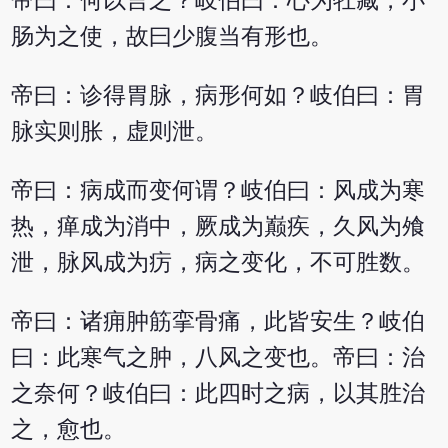
帝曰：何以言之？岐伯曰：心为牡藏，小
肠为之使，故曰少腹当有形也。
帝曰：诊得胃脉，病形何如？岐伯曰：胃
脉实则胀，虚则泄。
帝曰：病成而变何谓？岐伯曰：风成为寒
热，瘅成为消中，厥成为巅疾，久风为飧
泄，脉风成为疠，病之变化，不可胜数。
帝曰：诸痈肿筋挛骨痛，此皆安生？岐伯
曰：此寒气之肿，八风之变也。帝曰：治
之奈何？岐伯曰：此四时之病，以其胜治
之，愈也。