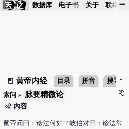
医 砭
menu
数据库
电子书
关于
联络我
arrow_drop_down
黄帝内经
目录
拼音
搜寻
book_2
hearing
脉要精微论
素问
»
bubble_chart
内容
黄帝问曰：诊法何如？岐伯对曰：诊法常