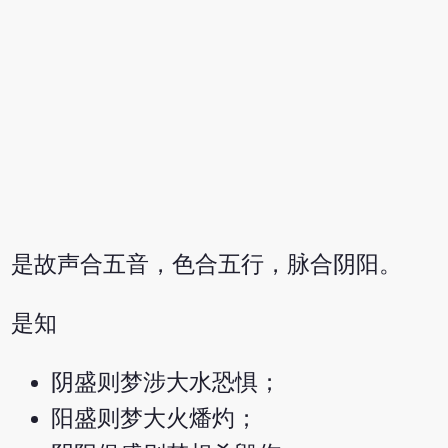
是故声合五音，色合五行，脉合阴阳。
是知
阴盛则梦涉大水恐惧；
阳盛则梦大火燔灼；