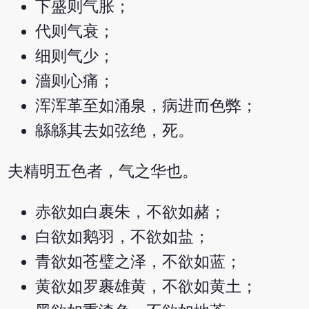
下盛则气胀；
代则气衰；
细则气少；
濇则心痛；
浑浑革至如涌泉，病进而色弊；
緜緜其去如弦绝，死。
夫精明五色者，气之华也。
赤欲如白裹朱，不欲如赭；
白欲如鹅羽，不欲如盐；
青欲如苍璧之泽，不欲如蓝；
黄欲如罗裹雄黄，不欲如黄土；