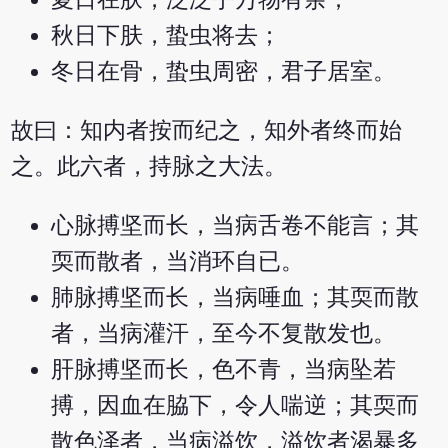
秋日下肤，蛰虫将去；
冬日在骨，蛰虫周密，君子居室。
故曰：知内者按而纪之，知外者终而始
之。此六者，持脉之大法。
心脉搏坚而长，当病舌卷不能言；其
耎而散者，当消环自已。
肺脉搏坚而长，当病唾血；其耎而散
者，当病灌汗，至今不复散发也。
肝脉搏坚而长，色不青，当病坠若
搏，因血在脇下，令人喘逆；其耎而
散色泽者，当病溢饮，溢饮者渴暴多