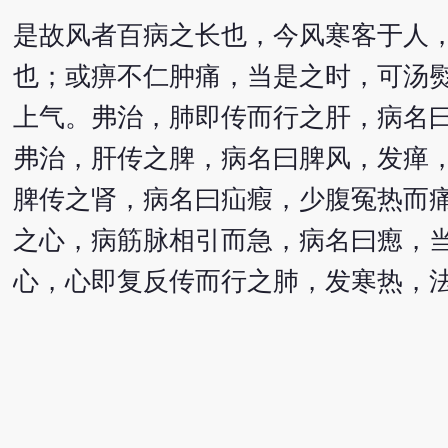
是故风者百病之长也，今风寒客于人
也；或痹不仁肿痛，当是之时，可汤
上气。弗治，肺即传而行之肝，病名
弗治，肝传之脾，病名曰脾风，发瘅
脾传之肾，病名曰疝瘕，少腹冤热而
之心，病筋脉相引而急，病名曰瘛，
心，心即复反传而行之肺，发寒热，