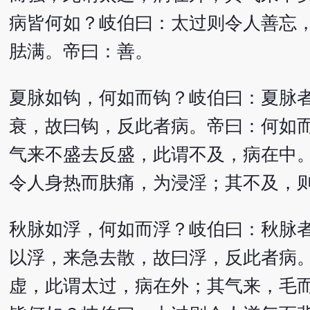
病皆何如？岐伯曰：太过则令人善忘
胠满。帝曰：善。
夏脉如钩，何如而钩？岐伯曰：夏脉
衰，故曰钩，反此者病。帝曰：何如
气来不盛去反盛，此谓不及，病在中
令人身热而肤痛，为浸淫；其不及，
秋脉如浮，何如而浮？岐伯曰：秋脉
以浮，来急去散，故曰浮，反此者病
虚，此谓太过，病在外；其气来，毛