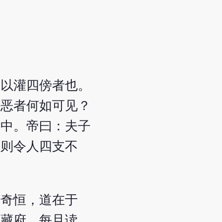
藏以灌四傍者也。
：恶者何如可见？
在中。帝曰：夫子
，则令人四支不
度奇恒，道在于
之藏府，每旦读