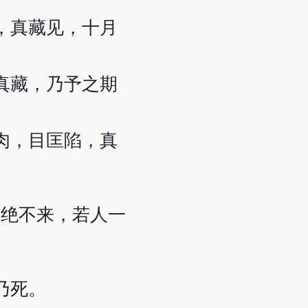
，真藏见，十月
真藏，乃予之期
肉，目匡陷，真
脉绝不来，若人一
乃死。