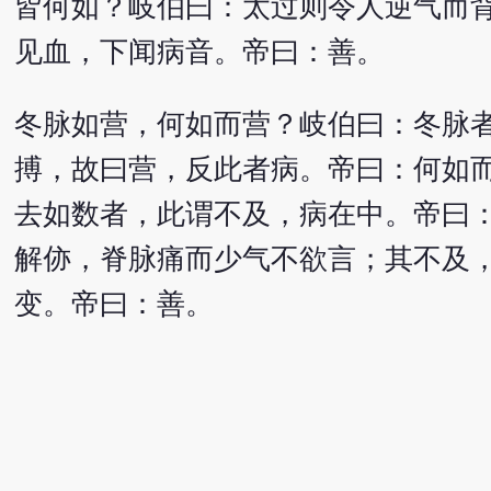
皆何如？岐伯曰：太过则令人逆气而
见血，下闻病音。帝曰：善。
冬脉如营，何如而营？岐伯曰：冬脉
搏，故曰营，反此者病。帝曰：何如
去如数者，此谓不及，病在中。帝曰
解㑊，脊脉痛而少气不欲言；其不及
变。帝曰：善。