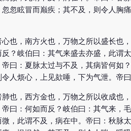
，忽忽眩冒而巅疾；其不及，则令人胸
者心也，南方火也，万物之所以盛长也
而反？岐伯曰：其气来盛去亦盛，此谓
。帝曰：夏脉太过与不及，其病皆何如
则令人烦心，上见欬唾，下为气泄。帝
者肺也，西方金也，万物之所以收成也
。帝曰：何如而反？岐伯曰：其气来，
而微，此谓不及，病在中。帝曰：秋脉