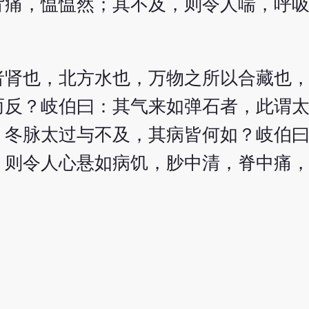
背痛，愠愠然；其不及，则令人喘，呼
者肾也，北方水也，万物之所以合藏也
而反？岐伯曰：其气来如弹石者，此谓
：冬脉太过与不及，其病皆何如？岐伯
，则令人心悬如病饥，䏚中清，脊中痛