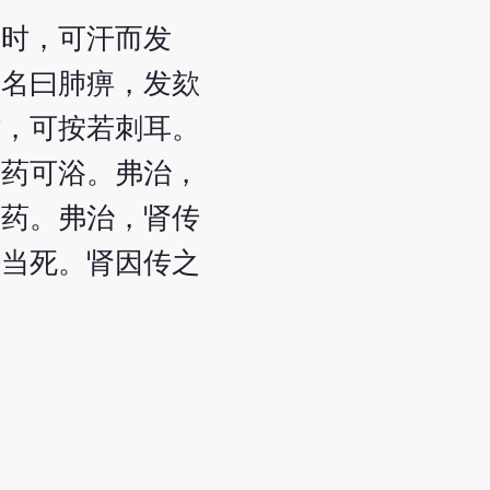
之时，可汗而发
，名曰肺痹，发欬
时，可按若刺耳。
可药可浴。弗治，
可药。弗治，肾传
法当死。肾因传之