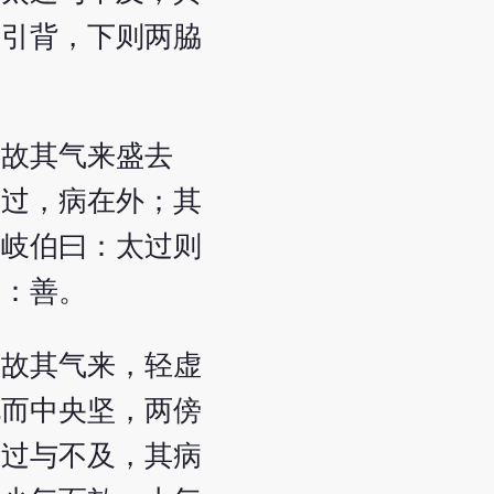
痛引背，下则两脇
，故其气来盛去
太过，病在外；其
？岐伯曰：太过则
曰：善。
，故其气来，轻虚
毛而中央坚，两傍
太过与不及，其病