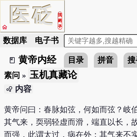
医
砭
沈
药
home
子
数据库
电子书
黄帝内经
目录
拼音
搜
book_2
玉机真藏论
素问
»
内容
bubble_chart
黄帝问曰：春脉如弦，何如而弦？岐
其气来，耎弱轻虚而滑，端直以长，
而强，此谓太过，病在外；其气来不