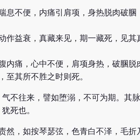
喘息不便，内痛引肩项，身热脱肉破䐃
动作益衰，真藏来见，期一藏死，见其
腹内痛，心中不便，肩项身热，破䐃脱
，至其所不胜之时则死。
，气不往来，譬如堕溺，不可为期。其
，犹死也。
责然，如按琴瑟弦，色青白不泽，毛折