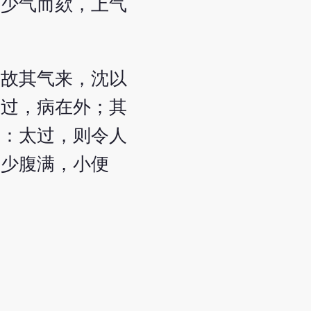
吸少气而欬，上气
，故其气来，沈以
太过，病在外；其
曰：太过，则令人
，少腹满，小便