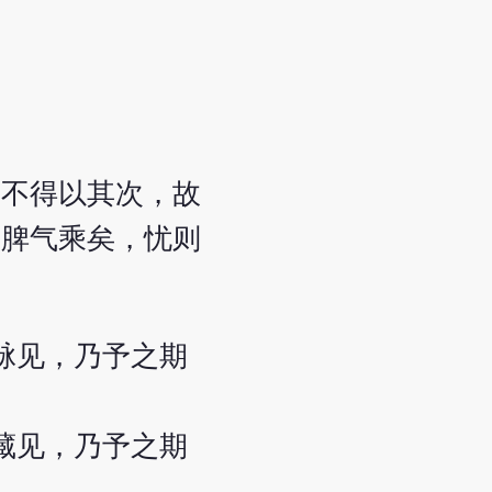
令不得以其次，故
则脾气乘矣，忧则
。
脉见，乃予之期
藏见，乃予之期