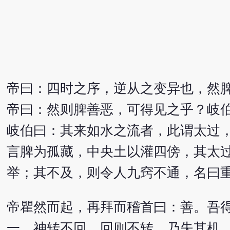
帝曰：四时之序，逆从之变异也，然
帝曰：然则脾善恶，可得见之乎？岐
岐伯曰：其来如水之流者，此谓太过
言脾为孤藏，中央土以灌四傍，其太
举；其不及，则令人九窍不通，名曰
帝瞿然而起，再拜而稽首曰：善。吾
一，神转不回，回则不转，乃失其机