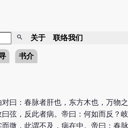
search
关于
联络我们
寻
书介
伯对曰：春脉者肝也，东方木也，万物
故曰弦，反此者病。帝曰：何如而反？
实而微，此谓不及，病在中。帝曰：春