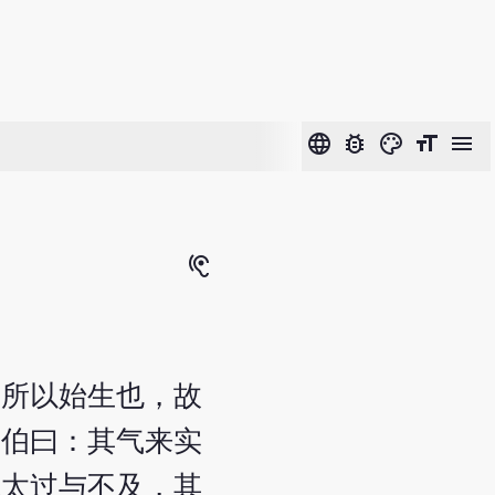
language
bug_report
color_lens
format_size
menu
hearing
之所以始生也，故
岐伯曰：其气来实
脉太过与不及，其