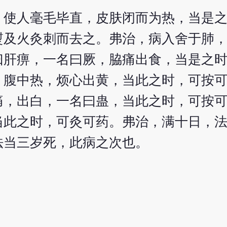
，使人毫毛毕直，皮肤闭而为热，当是
熨及火灸刺而去之。弗治，病入舍于肺
曰肝痹，一名曰厥，脇痛出食，当是之
，腹中热，烦心出黄，当此之时，可按
痛，出白，一名曰蛊，当此之时，可按
当此之时，可灸可药。弗治，满十日，
法当三岁死，此病之次也。