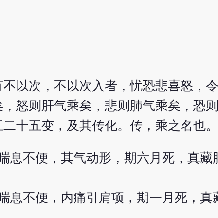
有不以次，不以次入者，忧恐悲喜怒，
矣，怒则肝气乘矣，悲则肺气乘矣，恐
五二十五变，及其传化。传，乘之名也
喘息不便，其气动形，期六月死，真藏
喘息不便，内痛引肩项，期一月死，真