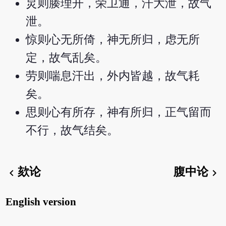
炅则腠理开，荣卫通，汗大泄，故气
泄。
惊则心无所倚，神无所归，虑无所
定，故气乱矣。
劳则喘息汗出，外内皆越，故气耗
矣。
思则心有所存，神有所归，正气留而
不行，故气结矣。
欬论
腹中论
chevron_left
chevron_right
English version