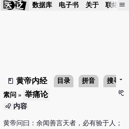
医 砭
menu
数据库
电子书
关于
联络我
arrow_drop_down
黄帝内经
目录
拼音
搜寻
book_2
hearing
举痛论
素问
»
bubble_chart
内容
黄帝问曰：余闻善言天者，必有验于人；