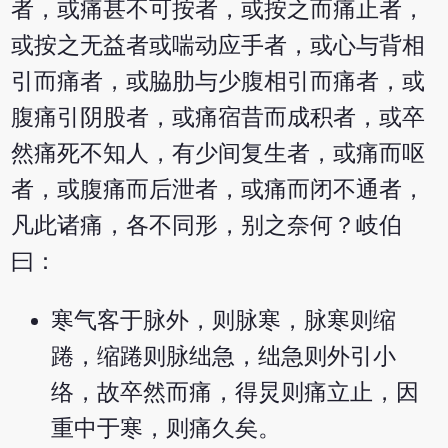
者，或痛甚不可按者，或按之而痛止者，
或按之无益者或喘动应手者，或心与背相
引而痛者，或脇肋与少腹相引而痛者，或
腹痛引阴股者，或痛宿昔而成积者，或卒
然痛死不知人，有少间复生者，或痛而呕
者，或腹痛而后泄者，或痛而闭不通者，
凡此诸痛，各不同形，别之奈何？岐伯
曰：
寒气客于脉外，则脉寒，脉寒则缩
踡，缩踡则脉绌急，绌急则外引小
络，故卒然而痛，得炅则痛立止，因
重中于寒，则痛久矣。