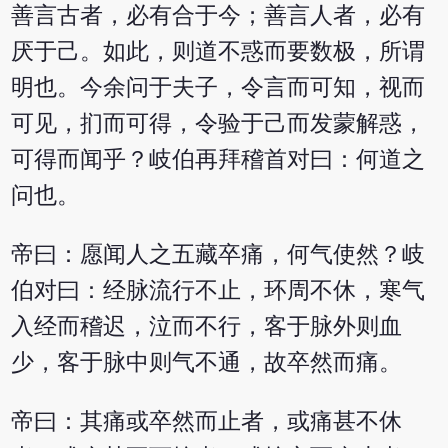
善言古者，必有合于今；善言人者，必有
厌于己。如此，则道不惑而要数极，所谓
明也。今余问于夫子，令言而可知，视而
可见，扪而可得，令验于己而发蒙解惑，
可得而闻乎？岐伯再拜稽首对曰：何道之
问也。
帝曰：愿闻人之五藏卒痛，何气使然？岐
伯对曰：经脉流行不止，环周不休，寒气
入经而稽迟，泣而不行，客于脉外则血
少，客于脉中则气不通，故卒然而痛。
帝曰：其痛或卒然而止者，或痛甚不休