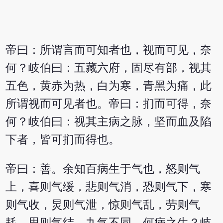
帝曰：所谓言而可知者也，视而可见，奈
何？岐伯曰：五藏六府，固尽有部，视其
五色，黄赤为热，白为寒，青黑为痛，此
所谓视而可见者也。帝曰：扪而可得，奈
何？岐伯曰：视其主病之脉，坚而血及陷
下者，皆可扪而得也。
帝曰：善。余知百病生于气也，怒则气
上，喜则气缓，悲则气消，恐则气下，寒
则气收，炅则气泄，惊则气乱，劳则气
耗，思则气结，九气不同，何病之生？岐