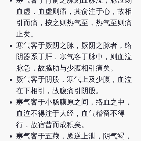
寒气客于背俞之脉则血脉泣，脉泣则
血虚，血虚则痛，其俞注于心，故相
引而痛，按之则热气至，热气至则痛
止矣。
寒气客于厥阴之脉，厥阴之脉者，络
阴器系于肝，寒气客于脉中，则血泣
脉急，故脇肋与少腹相引痛矣。
厥气客于阴股，寒气上及少腹，血泣
在下相引，故腹痛引阴股。
寒气客于小肠膜原之间，络血之中，
血泣不得注于大经，血气稽留不得
行，故宿昔而成积矣。
寒气客于五藏，厥逆上泄，阴气竭，