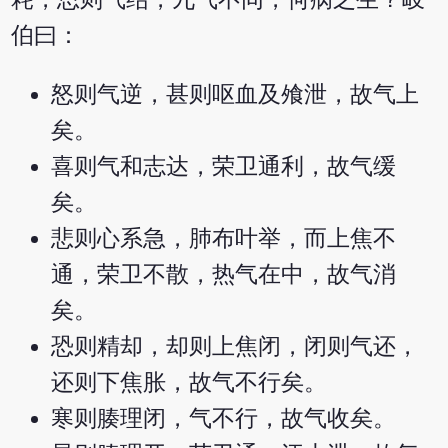
伯曰：
怒则气逆，甚则呕血及飧泄，故气上
矣。
喜则气和志达，荣卫通利，故气缓
矣。
悲则心系急，肺布叶举，而上焦不
通，荣卫不散，热气在中，故气消
矣。
恐则精却，却则上焦闭，闭则气还，
还则下焦胀，故气不行矣。
寒则腠理闭，气不行，故气收矣。