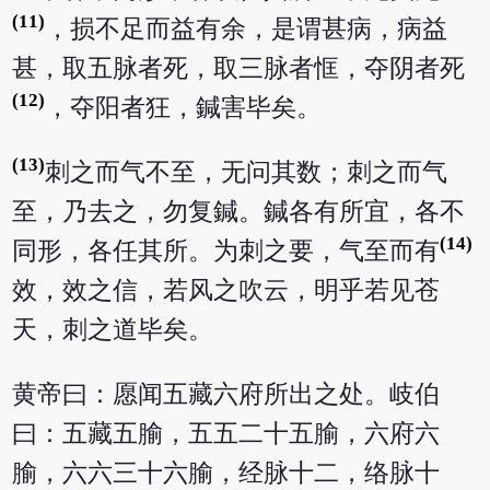
(11)
，损不足而益有余，是谓甚病，病益
甚，取五脉者死，取三脉者恇，夺阴者死
(12)
，夺阳者狂，鍼害毕矣。
(13)
刺之而气不至，无问其数；刺之而气
至，乃去之，勿复鍼。鍼各有所宜，各不
(14)
同形，各任其所。为刺之要，气至而有
效，效之信，若风之吹云，明乎若见苍
天，刺之道毕矣。
黄帝曰：愿闻五藏六府所出之处。岐伯
曰：五藏五腧，五五二十五腧，六府六
腧，六六三十六腧，经脉十二，络脉十