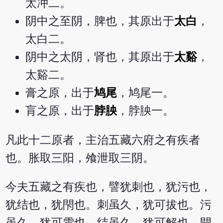
太冲二。
阴中之至阴，脾也，其原出于
太白
，
太白二。
阴中之太阴，肾也，其原出于
太谿
，
太谿二。
膏之原，出于
鸠尾
，鸠尾一。
肓之原，出于
脖胦
，脖胦一。
凡此十二原者，主治五藏六府之有疾者
也。胀取三阳，飧泄取三阴。
今夫五藏之有疾也，譬犹刺也，犹污也，
犹结也，犹閇也。刺虽久，犹可拔也。污
虽久，犹可雪也。结虽久，犹可解也。閇