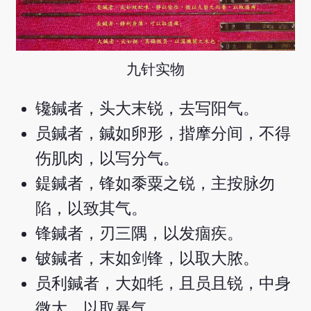
九针实物
镵鍼者，头大末锐，去写阳气。
员鍼者，鍼如卵形，揩摩分间，不得
伤肌肉，以写分气。
鍉鍼者，锋如黍粟之锐，主按脉勿
陷，以致其气。
锋鍼者，刃三隅，以发痼疾。
铍鍼者，末如剑锋，以取大脓。
员利鍼者，大如牦，且员且锐，中身
微大，以取暴气。