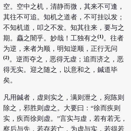
空。空中之机，清静而微，其来不可逢，
其往不可追。知机之道者，不可挂以发；
不知机道，叩之不发。知其往来，要与之
(1)
期。麤之闇乎。妙哉！工独有之
。往者
为逆，来者为顺，明知逆顺，正行无问
(2)
。逆而夺之，恶得无虚；追而济之，恶
得无实。迎之随之，以意和之，鍼道毕
矣。
凡用鍼者，虚则实之，满则泄之，宛陈则
除之，邪胜则虚之。大要曰：“徐而疾则
实，疾而徐则虚。”言实与虚，若有若无，
察后与先，若存若亡，为虚与实，若得若