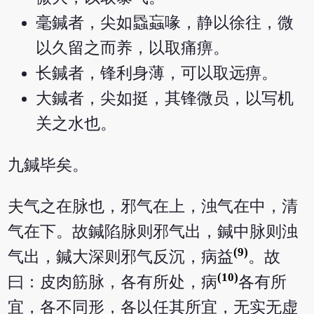
毫鍼者，尖如蟁蝱喙，静以徐往，微
以久留之而养，以取痛痹。
长鍼者，锋利身薄，可以取远痹。
大鍼者，尖如挺，其锋微员，以写机
关之水也。
九鍼毕矣。
夫气之在脉也，邪气在上，浊气在中，清
气在下。故鍼陷脉则邪气出，鍼中脉则浊
(9)
气出，鍼大深则邪气反沉，病益
。故
(10)
曰：皮肉筋脉，各有所处，病
各有所
宜，各不同形，各以任其所宜，无实无虚