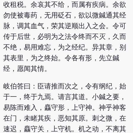
收租税。余哀其不给，而属有疾病。余欲
勿使被毒药，无用砭石，欲以微鍼通其经
脉，调其血气，荣其逆顺出入之会。令可
传于后世，必明为之法令终而不灭，久而
不绝，易用难忘，为之经纪。异其章，别
其表里，为之终始。令各有形，先立鍼
经，愿闻其情。
岐伯答曰：臣请推而次之，令有纲纪，始
于一，终于九焉。请言其道。小鍼之要，
易陈而难入，麤守形，上守神。神乎神客
在门，未睹其疾，恶知其原。刺之微，在
速迟，麤守关，上守机。机之动，不离其