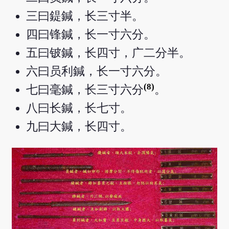
三曰鍉鍼，长三寸半。
四曰锋鍼，长一寸六分。
五曰铍鍼，长四寸，广二分半。
六曰员利鍼，长一寸六分。
(8)
七曰毫鍼，长三寸六分
。
八曰长鍼，长七寸。
九曰大鍼，长四寸。