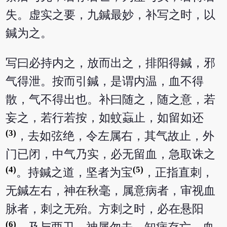
失。虚实之要，九鍼最妙，补写之时，以
鍼为之。
写曰必持内之，放而出之，排阳得鍼，邪
气得泄。按而引鍼，是谓内温，血不得
散，气不得出也。补曰随之，随之意，若
妄之，若行若按，如蚊蝱止，如留如还
(3)
，去如弦绝，令左属右，其气故止，外
门已闭，中气乃实，必无留血，急取诛之
(4)
(5)
。持鍼之道，坚者为宝
，正指直刺，
无鍼左右，神在秋毫，属意病者，审视血
脉者，刺之无殆。方刺之时，必在悬阳
(6)