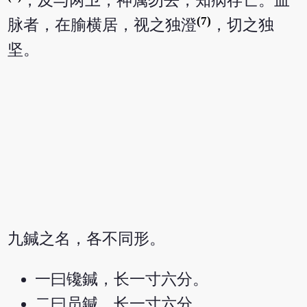
，及与两卫，神属勿去，知病存亡。血
(7)
脉者，在腧横居，视之独澄
，切之独
坚。
九鍼之名，各不同形。
一曰镵鍼，长一寸六分。
二曰员鍼，长一寸六分。