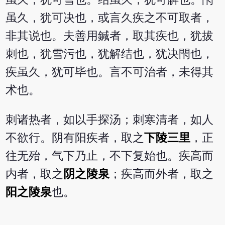
虽久，犹可决也，或言久疾之不可取者，
非其说也。夫善用鍼者，取其疾也，犹拔
刺也，犹雪污也，犹解结也，犹决閇也，
疾虽久，犹可毕也。言不可治者，未得其
术也。
刺诸热者，如以手探汤；刺寒清者，如人
不欲行。阴有阳疾者，取之
下陵三里
，正
往无殆，气下乃止，不下复始也。疾高而
内者，取之
阴之陵泉
；疾高而外者，取之
阳之陵泉
也。