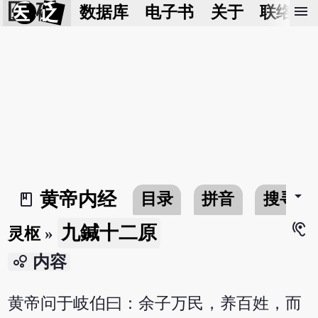
医 砭
menu
数据库
电子书
关于
联络我
arrow_drop_down
黄帝内经
目录
拼音
搜寻
book_2
hearing
九鍼十二原
灵枢
»
bubble_chart
内容
黄帝问于岐伯曰：余子万民，养百姓，而