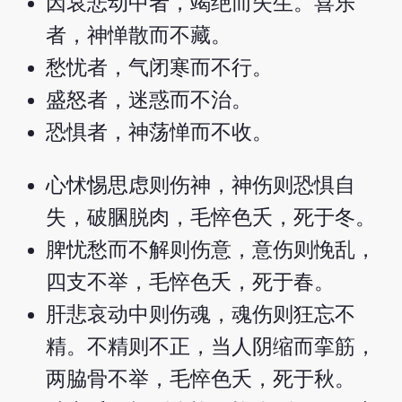
因哀悲动中者，竭绝而失生。喜乐
者，神惮散而不藏。
愁忧者，气闭寒而不行。
盛怒者，迷惑而不治。
恐惧者，神荡惮而不收。
心怵惕思虑则伤神，神伤则恐惧自
失，破䐃脱肉，毛悴色夭，死于冬。
脾忧愁而不解则伤意，意伤则悗乱，
四支不举，毛悴色夭，死于春。
肝悲哀动中则伤魂，魂伤则狂忘不
精。不精则不正，当人阴缩而挛筋，
两脇骨不举，毛悴色夭，死于秋。