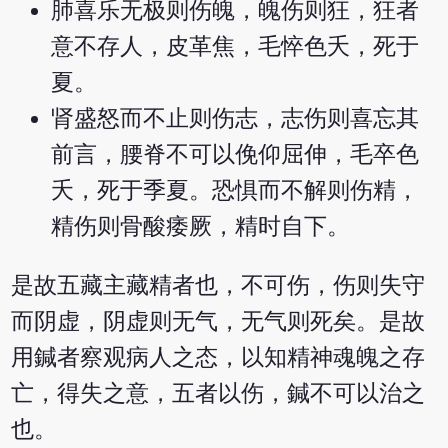
肺喜乐无极则伤魄，魄伤则狂，狂者
意不存人，皮革焦，毛悴色夭，死于
夏。
肾盛怒而不止则伤志，志伤则喜忘其
前言，腰脊不可以俛仰屈伸，毛卒色
夭，死于季夏。恐惧而不解则伤精，
精伤则骨酸痿厥，精时自下。
是故五藏主藏精者也，不可伤，伤则失守
而阴虚，阴虚则无气，无气则死矣。是故
用鍼者察观病人之态，以知精神魂魄之存
亡，得失之意，五者以伤，鍼不可以治之
也。