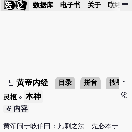
医 砭
menu
数据库
电子书
关于
联络我
arrow_drop_down
黄帝内经
目录
拼音
搜寻
book_2
hearing
本神
灵枢
»
bubble_chart
内容
黄帝问于岐伯曰：凡刺之法，先必本于