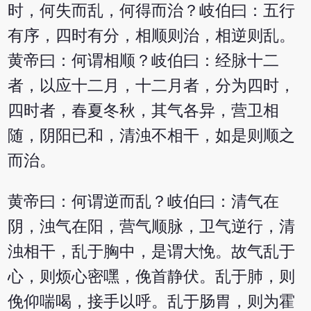
时，何失而乱，何得而治？岐伯曰：五行
有序，四时有分，相顺则治，相逆则乱。
黄帝曰：何谓相顺？岐伯曰：经脉十二
者，以应十二月，十二月者，分为四时，
四时者，春夏冬秋，其气各异，营卫相
随，阴阳已和，清浊不相干，如是则顺之
而治。
黄帝曰：何谓逆而乱？岐伯曰：清气在
阴，浊气在阳，营气顺脉，卫气逆行，清
浊相干，乱于胸中，是谓大悗。故气乱于
心，则烦心密嘿，俛首静伏。乱于肺，则
俛仰喘喝，接手以呼。乱于肠胃，则为霍