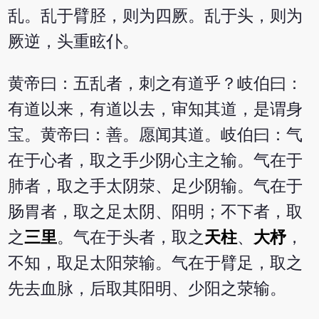
乱。乱于臂胫，则为四厥。乱于头，则为
厥逆，头重眩仆。
黄帝曰：五乱者，刺之有道乎？岐伯曰：
有道以来，有道以去，审知其道，是谓身
宝。黄帝曰：善。愿闻其道。岐伯曰：气
在于心者，取之手少阴心主之输。气在于
肺者，取之手太阴荥、足少阴输。气在于
肠胃者，取之足太阴、阳明；不下者，取
之
三里
。气在于头者，取之
天柱
、
大杼
，
不知，取足太阳荥输。气在于臂足，取之
先去血脉，后取其阳明、少阳之荥输。