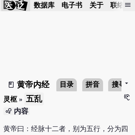
医 砭
menu
数据库
电子书
关于
联络我
arrow_drop_down
黄帝内经
目录
拼音
搜寻
book_2
hearing
五乱
灵枢
»
bubble_chart
内容
黄帝曰：经脉十二者，别为五行，分为四