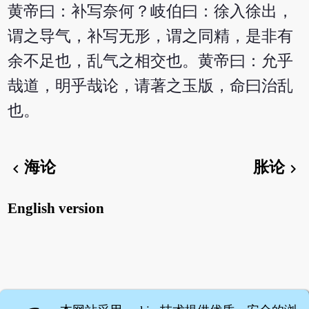
黄帝曰：补写奈何？岐伯曰：徐入徐出，
谓之导气，补写无形，谓之同精，是非有
余不足也，乱气之相交也。黄帝曰：允乎
哉道，明乎哉论，请著之玉版，命曰治乱
也。
海论
胀论
chevron_left
chevron_right
English version