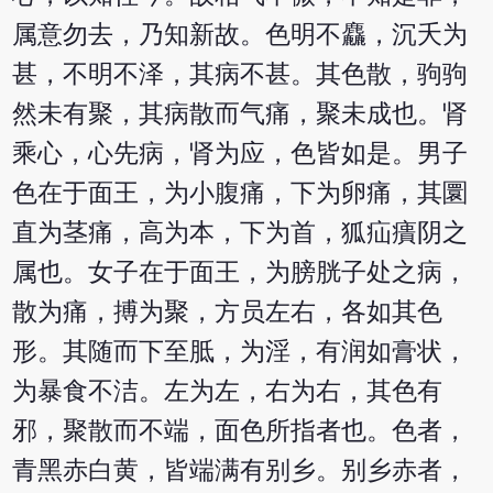
属意勿去，乃知新故。色明不麤，沉夭为
甚，不明不泽，其病不甚。其色散，驹驹
然未有聚，其病散而气痛，聚未成也。肾
乘心，心先病，肾为应，色皆如是。男子
色在于面王，为小腹痛，下为卵痛，其圜
直为茎痛，高为本，下为首，狐疝㿉阴之
属也。女子在于面王，为膀胱子处之病，
散为痛，搏为聚，方员左右，各如其色
形。其随而下至胝，为淫，有润如膏状，
为暴食不洁。左为左，右为右，其色有
邪，聚散而不端，面色所指者也。色者，
青黑赤白黄，皆端满有别乡。别乡赤者，