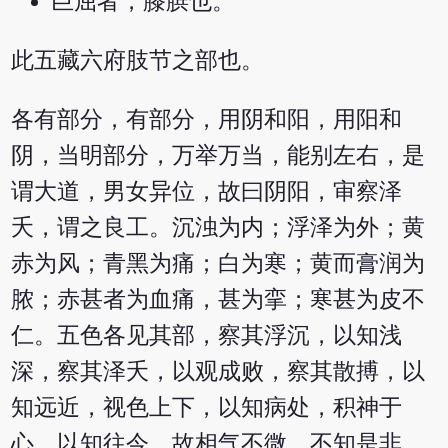
巨屈者，膝膑也。
此五藏六府肢节之部也。
各有部分，有部分，用阴和阳，用阳和
阴，当明部分，万举万当，能别左右，是
谓大道，男女异位，故曰阴阳，审察泽
夭，谓之良工。沉浊为内；浮泽为外；黄
赤为风；青黑为痛；白为寒；黄而膏润为
脓；赤甚者为血痛，甚为挛；寒甚为皮不
仁。五色各见其部，察其浮沉，以知浅
深，察其泽夭，以观成败，察其散搏，以
知远近，视色上下，以知病处，积神于
心，以知往今。故相气不微，不知是非，