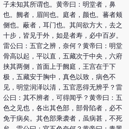
子未知其所谓也。黄帝曰：明堂者，鼻
也。阙者，眉间也。庭者，颜也。蕃者颊
侧也。蔽者，耳门也。其间欲方大，去之
十步，皆见于外，如是者寿，必中百岁。
雷公曰：五官之辨，奈何？黄帝曰：明堂
骨高以起，平以直，五藏次于中央，六府
挟其两侧，首面上于阙庭，王宫在于下
极，五藏安于胸中，真色以致，病色不
见，明堂润泽以清，五官恶得无辨乎？雷
公曰：其不辨者，可得闻乎？黄帝曰：五
色之见也，各出其色部，部骨陷者，必不
免于病矣。其色部乘袭者，虽病甚，不死
矣。雷公曰：官五色奈何？黄帝曰：青黑