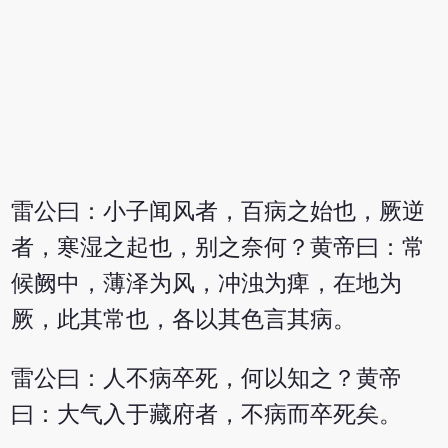
雷公曰：小子闻风者，百病之始也，厥逆
者，寒湿之起也，别之奈何？黄帝曰：常
候阙中，薄泽为风，冲浊为痺，在地为
厥，此其常也，各以其色言其病。
雷公曰：人不病卒死，何以知之？黄帝
曰：大气入于藏府者，不病而卒死矣。