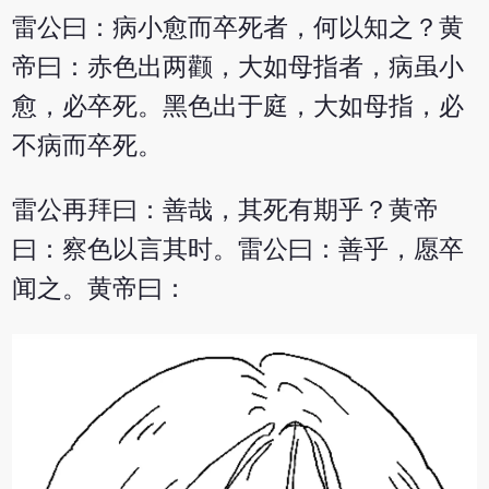
雷公曰：病小愈而卒死者，何以知之？黄
帝曰：赤色出两颧，大如母指者，病虽小
愈，必卒死。黑色出于庭，大如母指，必
不病而卒死。
雷公再拜曰：善哉，其死有期乎？黄帝
曰：察色以言其时。雷公曰：善乎，愿卒
闻之。黄帝曰：