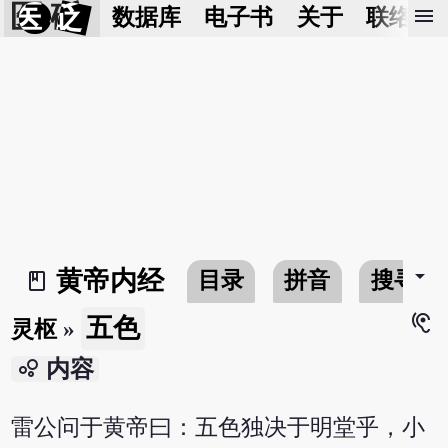
医 砭
menu
数据库
电子书
关于
联络我
arrow_drop_down
黄帝内经
目录
拼音
搜寻
book_2
hearing
五色
灵枢
»
bubble_chart
内容
雷公问于黄帝曰：五色独决于明堂乎，小