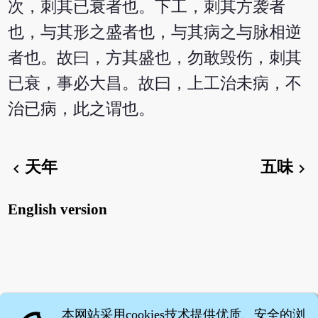
次，刺其已衰者也。下工，刺其方袭者
也，与其形之盛者也，与其病之与脉相逆
者也。故曰，方其盛也，勿敢毁伤，刺其
已衰，事必大昌。故曰，上工治未病，不
治已病，此之谓也。
天年
五味
chevron_left
chevron_right
English version
本网站采用cookies技术提供优质、安全的浏