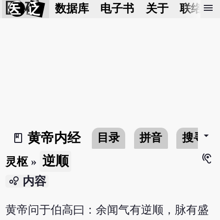
医 砭
menu
数据库
电子书
关于
联络我
arrow_drop_down
黄帝内经
目录
拼音
搜寻
book_2
hearing
逆顺
灵枢
»
bubble_chart
内容
黄帝问于伯高曰：余闻气有逆顺，脉有盛