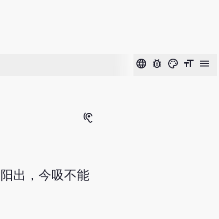
language
bug_report
color_lens
format_size
menu
hearing
因阳出，今吸不能