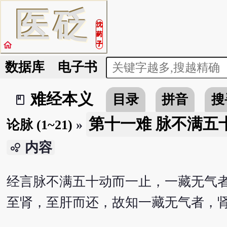
医
砭
沈
药
home
子
数据库
电子书
难经本义
目录
拼音
搜
book_2
第十一难 脉不满五
论脉 (1~21)
»
内容
bubble_chart
经言脉不满五十动而一止，一藏无气
至肾，至肝而还，故知一藏无气者，