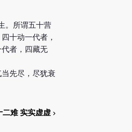
生。所谓五十营
。四十动一代者，
一代者，四藏无
气当先尽，尽犹衰
十二难 实实虚虚
chevron_right