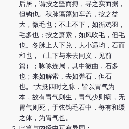
后居，谓按之坚而搏，寻之实而据，
但钩也。秋脉蔼蔼如车盖，按之益
大，微毛也；不上不下，如循鸡羽，
毛多也；按之萧索，如风吹毛，但毛
也。冬脉上大下兑，大小适均，石而
和也，（上下与来去同义，见前
篇）；啄啄连属，其中微曲，石多
也；来如解索，去如弹石，但石
也。”大抵四时之脉，皆以胃气为
本，故有胃气则生，胃气少则病，无
胃气则死，于弦钩毛石中，每有和缓
之体，为胃气也。
此篇与内经中互有异同：