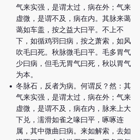
气来实强，是谓太过，病在外；气来
虚微，是谓不及，病在内。其脉来蔼
蔼如车盖，按之益大曰平。不上不
下，如循鸡羽曰病，按之萧索，如风
吹毛曰死。秋脉微毛曰平。毛多胃气
少曰病，但毛无胃气曰死，秋以胃气
为本。
冬脉石，反者为病。何谓反？然：其
气来实强，是谓太过，病在外；气来
虚微，是谓不及，病在内，脉来上大
下兑，濡滑如雀之喙曰平，啄啄连
属，其中微曲曰病。来如解索，去如