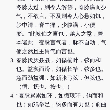
冬脉太过，则令人解㑊，脊脉痛而少
气，不欲言。不及则令人心悬如饥，
䏚中清，脊中痛，少腹满，小便
变。”此岐伯之言也，越人之意，盖
本诸此，变脉言气者，脉不自动，气
使之然且主胃气而言也。
春脉厌厌聂聂，如循榆叶，弦而和
也。益实而滑，如循长竿，弦多也。
急而劲益强，如新张弓弦，但弦也。
（循、抚也、按也。）
“夏脉累累如环，如循琅玕，钩而和
也；如鸡举足，钩多而有力也；前曲