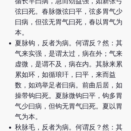
循长竿曰病，急而劲益强，如新张弓
弦曰死。春脉微弦曰平，弦多胃气少
曰病，但弦无胃气曰死，春以胃气为
本。
夏脉钩，反者为病。何谓反？然：其
气来实强，是谓太过，病在外；气来
虚微，是谓不及，病在内。其脉来累
累如环，如循琅玕，曰平，来而益
数，如鸡举足者曰病。前曲后居，如
操带钩曰死。夏脉微钩曰平，钩多胃
气少曰病，但钩无胃气曰死。夏以胃
气为本。
秋脉毛，反者为病。何谓反？然：其