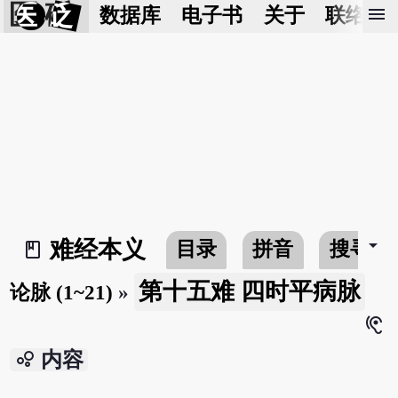
医 砭
menu
数据库
电子书
关于
联络我
arrow_drop_down
难经本义
目录
拼音
搜寻
book_2
第十五难 四时平病脉
论脉 (1~21)
»
hearing
bubble_chart
内容