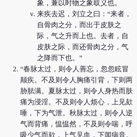
象，兼以时物之象取义也。
来疾去迟，刘立之曰：“来者，
自骨肉之分，而出于皮肤之
际，气之升而上也。去者，自
皮肤之际，而还骨肉之分，气
之降而下也。”
“春脉太过，则令人善忘，忽忽眩冒
颠疾。不及则令人胸痛引背，下则两
胁胠满。夏脉太过，则令人身热而肤
痛为浸淫。不及则令人烦心，上见欬
唾，下为气泄。秋脉太过，则令人逆
气而背痛，愠愠然，不及则令喘，呼
吸少气而欬，上气见血，下闻病音。