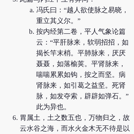
冯氏曰：“越人欲使脉之易晓，
重立其义尔。”
按内经第二卷，平人气象论篇
云：“平肝脉来，软弱招招，如
揭长竿末梢。平肺脉来，厌厌
聂聂，如落榆荚。平肾脉来，
喘喘累累如钩，按之而坚。病
肾脉来，如引葛之益坚。死肾
脉，如发夺索，辟辟如弹石。”
此为异也。
胃属土，土之数五也，万物归之，故
云水谷之海，而水火金木无不待是以