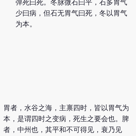
弹死曰死。冬脉微石曰平，石多胃气
少曰病，但石无胃气曰死，冬以胃气
为本。
胃者，水谷之海，主禀四时，皆以胃气为
本，是谓四时之变病，死生之要会也。脾
者，中州也，其平和不可得见，衰乃见