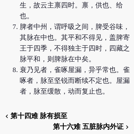
生，故云主禀四时。禀，供也、给
也。
脾者中州，谓呼吸之间，脾受谷味，
其脉在中也。其平和不得见，盖脾寄
王于四季，不得独主于四时，四藏之
脉平和，则脾脉在中矣。
衰乃见者，雀啄屋漏，异乎常也。雀
啄者，脉至坚锐而断续不定也。屋漏
者，脉至缓散，动而复止也。
第十四难 脉有损至
chevron_left
第十六难 五脏脉内外证
chevron_right