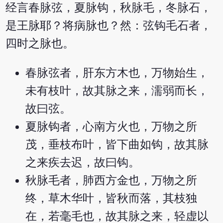
经言春脉弦，夏脉钩，秋脉毛，冬脉石，
是王脉耶？将病脉也？然：弦钩毛石者，
四时之脉也。
春脉弦者，肝东方木也，万物始生，
未有枝叶，故其脉之来，濡弱而长，
故曰弦。
夏脉钩者，心南方火也，万物之所
茂，垂枝布叶，皆下曲如钩，故其脉
之来疾去迟，故曰钩。
秋脉毛者，肺西方金也，万物之所
终，草木华叶，皆秋而落，其枝独
在，若毫毛也，故其脉之来，轻虚以