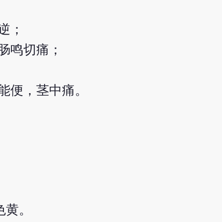
逆；
肠鸣切痛；
能便，茎中痛。
色黄。