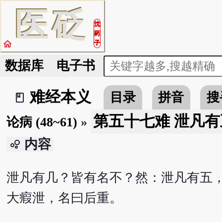
医
砭
沈
药
home
子
数据库
电子书
难经本义
目录
拼音
搜
book_2
第五十七难 泄凡有
论病 (48~61)
»
内容
bubble_chart
泄凡有几？皆有名不？然：泄凡有五
大瘕泄，名曰后重。