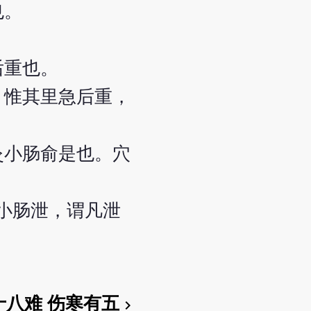
也。
后重也。
。惟其里急后重，
灸小肠俞是也。穴
小肠泄，谓凡泄
十八难 伤寒有五
chevron_right