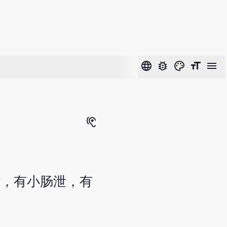
language
bug_report
color_lens
format_size
menu
hearing
泄，有小肠泄，有