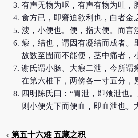
有声无物为呕，有声有物为吐，
食方已，即窘迫欲利也，白者金之
溲，小便也。便，指大便。而言
瘕，结也，谓因有凝结而成者。
故数至圊而不能便，茎中痛者，
谢氏谓小肠、大瘕二泄，今所谓
在第六椎下，两傍各一寸五分，
四明陈氏曰：“胃泄，即飧泄也
则小便先下而便血，即血泄也。
第五十六难 五藏之积
chevron_left