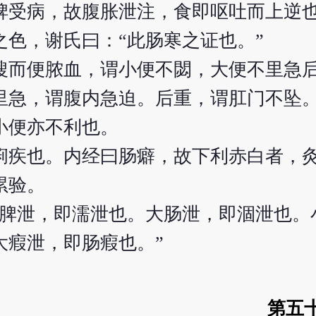
脾受病，故腹胀泄注，食即呕吐而上逆
色，谢氏曰：“此肠寒之证也。”
溲而便脓血，谓小便不閟，大便不里急
里急，谓腹内急迫。后重，谓肛门不坠
小便亦不利也。
痢疾也。内经曰肠癖，故下利赤白者，
累验。
。脾泄，即濡泄也。大肠泄，即涸泄也。
大瘕泄，即肠瘕也。”
第五