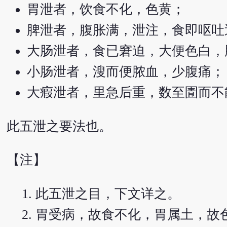
胃泄者，饮食不化，色黄；
脾泄者，腹胀满，泄注，食即呕吐
大肠泄者，食已窘迫，大便色白，
小肠泄者，溲而便脓血，少腹痛；
大瘕泄者，里急后重，数至圊而不
此五泄之要法也。
【注】
此五泄之目，下文详之。
胃受病，故食不化，胃属土，故