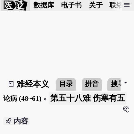
医 砭
menu
数据库
电子书
关于
联络我
arrow_drop_down
难经本义
目录
拼音
搜寻
book_2
第五十八难 伤寒有五
论病 (48~61)
»
hearing
bubble_chart
内容