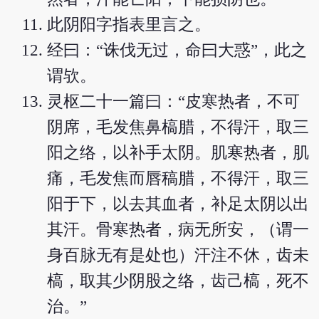
此阴阳字指表里言之。
经曰：“诛伐无过，命曰大惑”，此之
谓欤。
灵枢二十一篇曰：“皮寒热者，不可
阴席，毛发焦鼻槁腊，不得汗，取三
阳之络，以补手太阴。肌寒热者，肌
痛，毛发焦而唇稿腊，不得汗，取三
阳于下，以去其血者，补足太阴以出
其汗。骨寒热者，病无所安，（谓一
身百脉无有是处也）汗注不休，齿未
槁，取其少阴股之络，齿己槁，死不
治。”