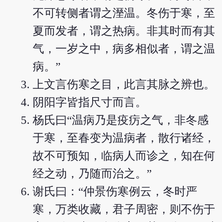
不可转侧者谓之溼温。冬伤于寒，至
夏而发者，谓之热病。非其时而有其
气，一岁之中，病多相似者，谓之温
病。”
上文言伤寒之目，此言其脉之辨也。
阴阳字皆指尺寸而言。
杨氏曰“温病乃是疫疠之气，非冬感
于寒，至春变为温病者，散行诸经，
故不可预知，临病人而诊之，知在何
经之动，乃随而治之。”
谢氏曰：“仲景伤寒例云，冬时严
寒，万类收藏，君子周密，则不伤于