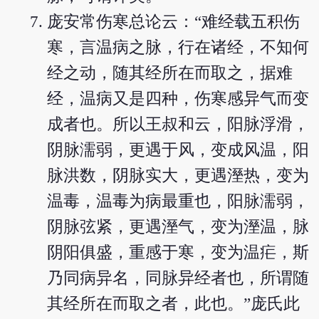
庞安常伤寒总论云：“难经载五积伤
寒，言温病之脉，行在诸经，不知何
经之动，随其经所在而取之，据难
经，温病又是四种，伤寒感异气而变
成者也。所以王叔和云，阳脉浮滑，
阴脉濡弱，更遇于风，变成风温，阳
脉洪数，阴脉实大，更遇溼热，变为
温毒，温毒为病最重也，阳脉濡弱，
阴脉弦紧，更遇溼气，变为溼温，脉
阴阳俱盛，重感于寒，变为温疟，斯
乃同病异名，同脉异经者也，所谓随
其经所在而取之者，此也。”庞氏此