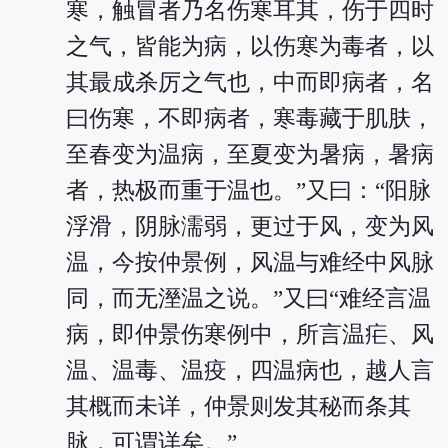
寒，触冒者乃名伤寒耳其，伤于四时
之气，皆能为病，以伤寒为毒者，以
其最成杀厉之气也，中而即病者，名
曰伤寒，不即病者，寒毒藏于肌肤，
至春变为温病，至夏变为暑病，暑病
者，热极而重于温也。”又曰：“阳脉
浮滑，阴脉濡弱，更过于风，变为风
温，今按仲景例，风温与难经中风脉
同，而无溼温之说。”又曰“难经言温
病，即仲景伤寒例中，所言温疟、风
温、温毒、温疫，四温病也，越人言
其概而未详，仲景则发其秘而条其
脉，可谓详矣。”