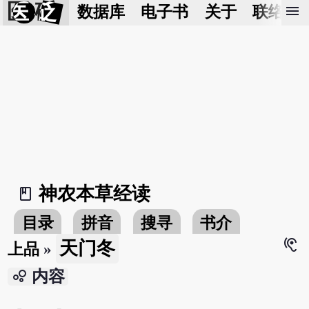
医 砭
menu
数据库
电子书
关于
联络我
神农本草经读
book_2
目录
拼音
搜寻
书介
hearing
天门冬
上品
»
bubble_chart
内容