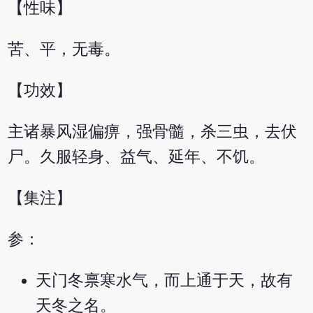
【性味】
苦、平，无毒。
【功效】
主诸暴风湿偏痹，强骨髓，杀三虫，去伏
尸。久服轻身、益气、延年、不饥。
【集注】
参：
天门冬禀寒水气，而上通于天，故有
天冬之名。