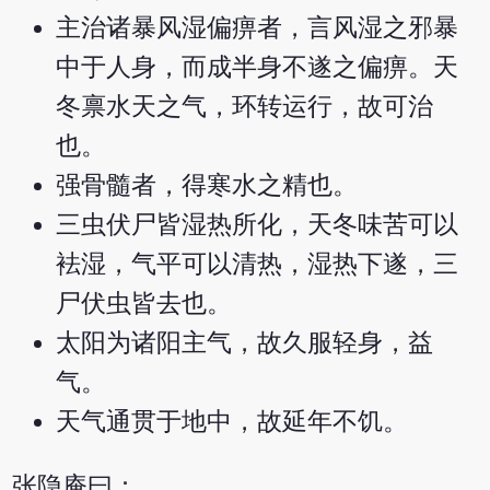
主治诸暴风湿偏痹者，言风湿之邪暴
中于人身，而成半身不遂之偏痹。天
冬禀水天之气，环转运行，故可治
也。
强骨髓者，得寒水之精也。
三虫伏尸皆湿热所化，天冬味苦可以
袪湿，气平可以清热，湿热下遂，三
尸伏虫皆去也。
太阳为诸阳主气，故久服轻身，益
气。
天气通贯于地中，故延年不饥。
张隐庵曰：