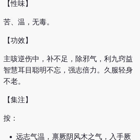
【性味】
苦、温，无毒。
【功效】
主咳逆伤中，补不足，除邪气，利九窍益
智慧耳目聪明不忘，强志倍力。久服轻身
不老。
【集注】
按：
远志气温，禀厥阴风木之气，入手厥