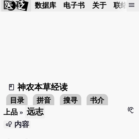
医 砭
menu
数据库
电子书
关于
联络我
神农本草经读
book_2
目录
拼音
搜寻
书介
hearing
远志
上品
»
bubble_chart
内容