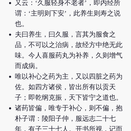
又云：‘久服轻身不老者’，即内经所
谓：‘主明则下安’，此养生则寿之说
也。
夫曰养生，曰久服，言其为服食之
品，不可以之治病，故经方中绝无此
味。今人喜服药丸为补养，久则增气
而成病。
唯以补心之药为主，又以四脏之药为
佐。如四方诸侯，皆出所有以贡天
子；即乾纲克振，天下皆宁之道也。
诸药皆偏，唯专于补心，则不偏，抱
朴子谓：陵阳子仲，服远志二十七
年，有子三十七人。开书所视，记而