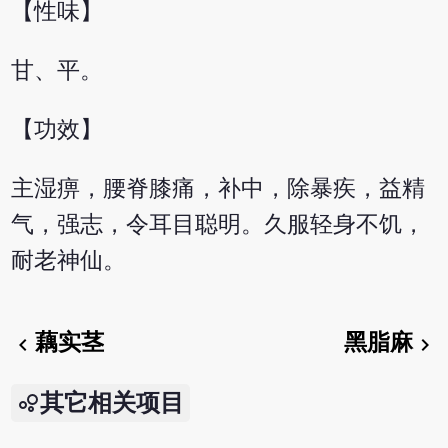
【性味】
甘、平。
【功效】
主湿痹，腰脊膝痛，补中，除暴疾，益精
气，强志，令耳目聪明。久服轻身不饥，
耐老神仙。
藕实茎
黑脂麻
chevron_left
chevron_right
其它相关项目