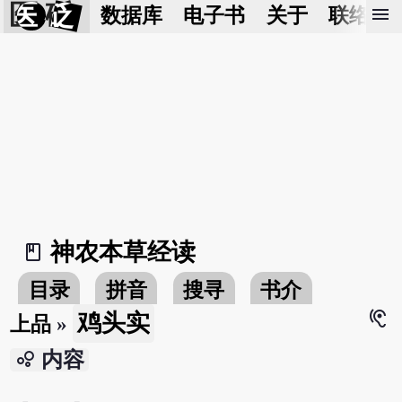
医 砭
menu
数据库
电子书
关于
联络我
神农本草经读
book_2
目录
拼音
搜寻
书介
hearing
鸡头实
上品
»
bubble_chart
内容